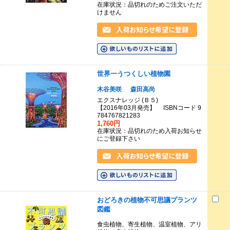
在庫状況：品切れのためご注文いただ
けません
世界一うつくしい植物園
木谷美咲
森田高尚
エクスナレッジ (Ｂ５)
【2016年03月発売】 ISBNコード 9
784767821283
1,760円
在庫状況：品切れのため入荷お知らせ
にご登録下さい
おどろきの植物不可思議プランツ
図鑑
食虫植物、寄生植物、温室植物、アリ