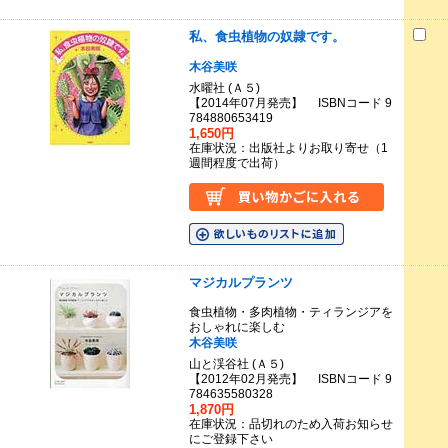
私、食虫植物の奴隷です。
木谷美咲
水曜社 (Ａ５)
【2014年07月発売】 ISBNコード 9
784880653419
1,650円
在庫状況：出版社よりお取り寄せ（1
週間程度で出荷）
マジカルプランツ
食虫植物・多肉植物・ティランジアを
おしゃれに楽しむ
木谷美咲
山と渓谷社 (Ａ５)
【2012年02月発売】 ISBNコード 9
784635580328
1,870円
在庫状況：品切れのため入荷お知らせ
にご登録下さい