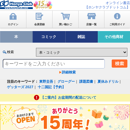
オンライン書店
【ホンヤクラブドットコム】
ログイン
会員登録
買い物かご
店舗一覧
ご利用ガイド
本
コミック
雑誌
その他商材
検索
詳細検索
注目のキーワード：
東野圭吾
｜
グローグー
｜
課題図書
｜
夏休みドリル
｜
ゲッターズ 2027
｜
十二国記【予約】
【ご案内】お盆期間の配送について