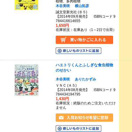
植物、多肉植物
木谷美咲
横山拓彦
誠文堂新光社 (Ｂ５)
【2014年09月発売】 ISBNコード 9
784416614655
1,650円
在庫状況：在庫あり（1～2日で出荷）
ハエトリくんとふしぎな食虫植物
のせかい
木谷美咲
ありたかずみ
ＶＮＣ (Ａ５)
【2014年08月発売】 ISBNコード 9
784434194795
1,430円
在庫状況：絶版のためご注文いただけ
ません