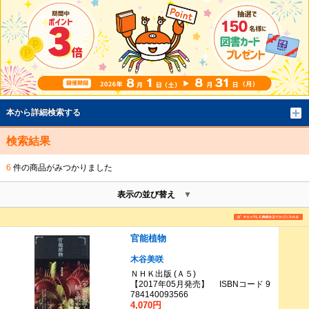
本から詳細検索する
検索結果
6
件の商品がみつかりました
表示の並び替え
官能植物
木谷美咲
ＮＨＫ出版 (Ａ５)
【2017年05月発売】 ISBNコード 9
784140093566
4,070円