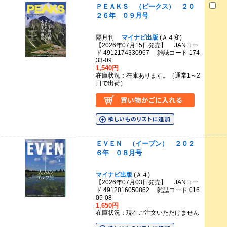
ＰＥＡＫＳ （ピークス） ２０
２６年 ０９月号
隔月刊
マイナビ出版
(Ａ４変)
【2026年07月15日発売】 JANコー
ド 4912174330967 雑誌コード 174
33-09
1,540円
在庫状況：在庫あります。（通常1～2
日で出荷）
ＥＶＥＮ （イーブン） ２０２
６年 ０８月号
マイナビ出版
(Ａ４)
【2026年07月03日発売】 JANコー
ド 4912016050862 雑誌コード 016
05-08
1,650円
在庫状況：現在ご注文いただけません