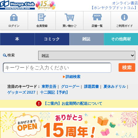
オンライン書店
【ホンヤクラブドットコム】
ログイン
会員登録
買い物かご
店舗一覧
ご利用ガイド
本
コミック
雑誌
その他商材
検索
詳細検索
注目のキーワード：
東野圭吾
｜
グローグー
｜
課題図書
｜
夏休みドリル
｜
ゲッターズ 2027
｜
十二国記【予約】
【ご案内】お盆期間の配送について