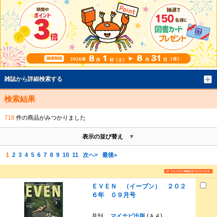
雑誌から詳細検索する
検索結果
718
件の商品がみつかりました
表示の並び替え
1
2
3
4
5
6
7
8
9
10
11
次へ>
最後»
ＥＶＥＮ （イーブン） ２０２
６年 ０９月号
月刊
マイナビ出版
(Ａ４)