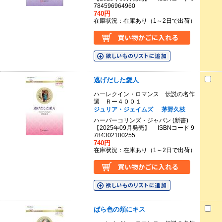
784596964960
740円
在庫状況：在庫あり（1～2日で出荷）
逃げだした愛人
ハーレクイン・ロマンス 伝説の名作
選 Ｒー４００１
ジュリア・ジェイムズ
茅野久枝
ハーパーコリンズ・ジャパン (新書)
【2025年09月発売】 ISBNコード 9
784302100255
740円
在庫状況：在庫あり（1～2日で出荷）
ばら色の頬にキス