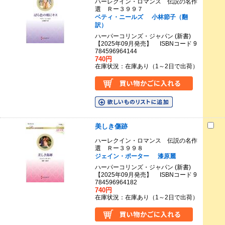
ハーレクイン・ロマンス 伝説の名作
選 Ｒー３９９７
ベティ・ニールズ
小林節子（翻
訳）
ハーパーコリンズ・ジャパン (新書)
【2025年09月発売】 ISBNコード 9
784596964144
740円
在庫状況：在庫あり（1～2日で出荷）
美しき傷跡
ハーレクイン・ロマンス 伝説の名作
選 Ｒー３９９８
ジェイン・ポーター
漆原麗
ハーパーコリンズ・ジャパン (新書)
【2025年09月発売】 ISBNコード 9
784596964182
740円
在庫状況：在庫あり（1～2日で出荷）