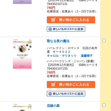
【2025年12月発売】 ISBNコード 9
784302107131
740円
在庫状況：在庫あり（1～2日で出荷）
聖なる夜の魔法
ハーレクイン・ロマンス 伝説の名作
選 Ｒー４０２２
キャロル・マリネッリ
遠藤靖子
ハーパーコリンズ・ジャパン (新書)
【2025年12月発売】 ISBNコード 9
784302107155
740円
在庫状況：在庫あり（1～2日で出荷）
花嫁の庭