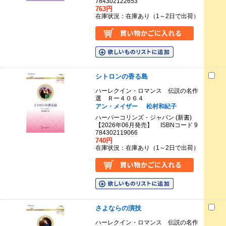
784302122653
763円
在庫状況：在庫あり（1～2日で出荷）
シトロンの香る島
ハーレクイン・ロマンス 伝説の名作
選 Ｒー４０６４
アン・メイザー
松村和紀子
ハーパーコリンズ・ジャパン (新書)
【2026年06月発売】 ISBNコード 9
784302119066
740円
在庫状況：在庫あり（1～2日で出荷）
さよならの演技
ハーレクイン・ロマンス 伝説の名作