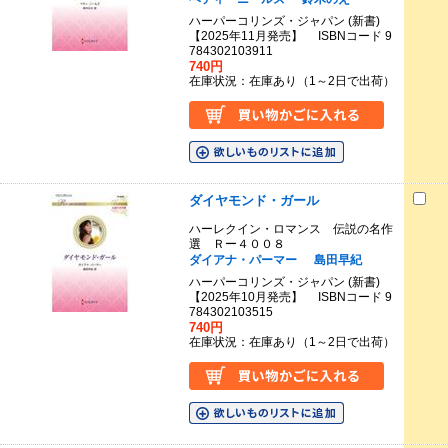
ハーパーコリンズ・ジャパン (新書)
【2025年11月発売】 ISBNコード 9
784302103911
740円
在庫状況：在庫あり（1～2日で出荷）
ダイヤモンド・ガール
ハーレクイン・ロマンス 伝説の名作
選 Ｒー４００８
ダイアナ・パーマー
島田早紀
ハーパーコリンズ・ジャパン (新書)
【2025年10月発売】 ISBNコード 9
784302103515
740円
在庫状況：在庫あり（1～2日で出荷）