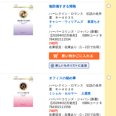
無防備すぎる情熱
ハーレクイン・ロマンス 伝説の名作
選 Ｒー４０３５
キャシー・ウィリアムズ
萩原ちさ
と
ハーパーコリンズ・ジャパン (新書)
【2026年02月発売】 ISBNコード 9
784302111534
740円
在庫状況：在庫あり（1～2日で出荷）
オフィスの秘め事
ハーレクイン・ロマンス 伝説の名作
選 Ｒー４０３６
ミシェル・セルマー
土屋恵
ハーパーコリンズ・ジャパン (新書)
【2026年02月発売】 ISBNコード 9
784302111558
740円
在庫状況：在庫あり（1～2日で出荷）