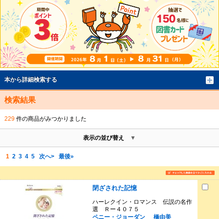
本から詳細検索する
検索結果
229
件の商品がみつかりました
表示の並び替え
1
2
3
4
5
次へ>
最後»
閉ざされた記憶
ハーレクイン・ロマンス 伝説の名作
選 Ｒー４０７５
ペニー・ジョーダン
橋由美