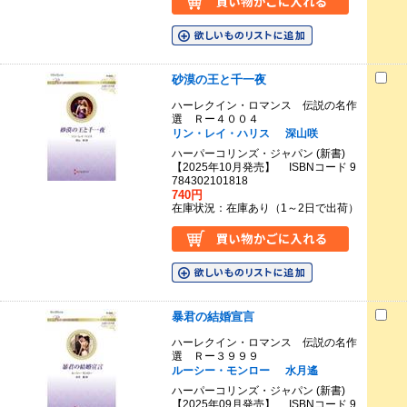
砂漠の王と千一夜
ハーレクイン・ロマンス 伝説の名作
選 Ｒー４００４
リン・レイ・ハリス
深山咲
ハーパーコリンズ・ジャパン (新書)
【2025年10月発売】 ISBNコード 9
784302101818
740円
在庫状況：在庫あり（1～2日で出荷）
暴君の結婚宣言
ハーレクイン・ロマンス 伝説の名作
選 Ｒー３９９９
ルーシー・モンロー
水月遙
ハーパーコリンズ・ジャパン (新書)
【2025年09月発売】 ISBNコード 9