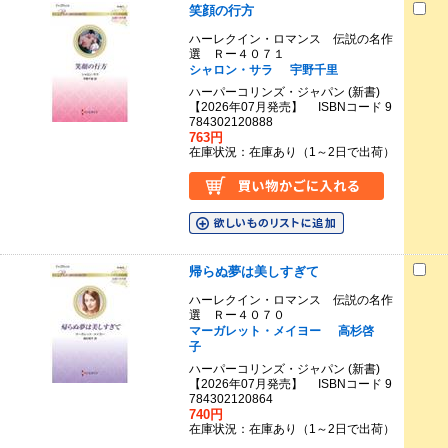
笑顔の行方
ハーレクイン・ロマンス 伝説の名作
選 Ｒー４０７１
シャロン・サラ
宇野千里
ハーパーコリンズ・ジャパン (新書)
【2026年07月発売】 ISBNコード 9
784302120888
763円
在庫状況：在庫あり（1～2日で出荷）
帰らぬ夢は美しすぎて
ハーレクイン・ロマンス 伝説の名作
選 Ｒー４０７０
マーガレット・メイヨー
高杉啓
子
ハーパーコリンズ・ジャパン (新書)
【2026年07月発売】 ISBNコード 9
784302120864
740円
在庫状況：在庫あり（1～2日で出荷）