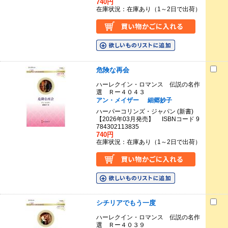
740円
在庫状況：在庫あり（1～2日で出荷）
危険な再会
ハーレクイン・ロマンス 伝説の名作
選 Ｒー４０４３
アン・メイザー
細郷妙子
ハーパーコリンズ・ジャパン (新書)
【2026年03月発売】 ISBNコード 9
784302113835
740円
在庫状況：在庫あり（1～2日で出荷）
シチリアでもう一度
ハーレクイン・ロマンス 伝説の名作
選 Ｒー４０３９