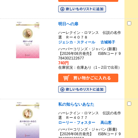
明日への扉
ハーレクイン・ロマンス 伝説の名作
選 Ｒー４０７８
ジェシカ・スティール
古城裕子
ハーパーコリンズ・ジャパン (新書)
【2026年08月発売】 ISBNコード 9
784302122677
740円
在庫状況：在庫あり（1～2日で出荷）
私の知らないあなた
ハーレクイン・ロマンス 伝説の名作
選 Ｒー４０７７
ローリー・フォスター
高山恵
ハーパーコリンズ・ジャパン (新書)
【2026年08月発売】 ISBNコード 9