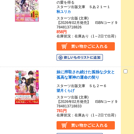
の愛を得る
スターツ出版文庫 Ｓあ２１ー１
秋ユリカ
スターツ出版 (文庫)
【2026年02月発売】 ISBNコード 9
784813718826
858円
在庫状況：在庫あり（1～2日で出荷）
妹に搾取され続けた孤独な少女と
孤高な軍神の運命の契り
スターツ出版文庫 Ｓも２ー６
望月くらげ
スターツ出版 (文庫)
【2026年02月発売】 ISBNコード 9
784813718833
781円
在庫状況：在庫あり（1～2日で出荷）