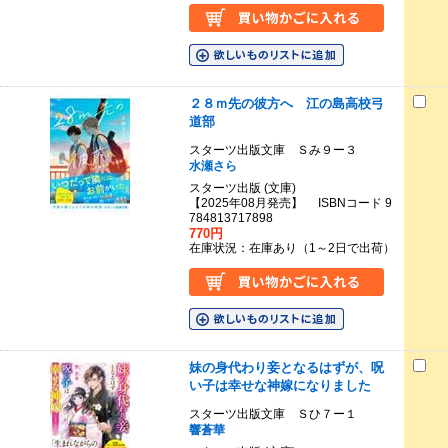
２８ｍ先の彼方へ 江の島高校弓
道部
スターツ出版文庫 Ｓみ９ー３
水瀬さら
スターツ出版 (文庫)
【2025年08月発売】 ISBNコード 9
784813717898
770円
在庫状況：在庫あり（1～2日で出荷）
妹の身代わり妾となるはずが、呪
い子は幸せな神嫁になりました
スターツ出版文庫 Ｓひ７ー１
響蒼華