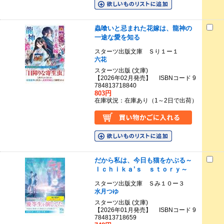
蟲喰いと忌まれた花嫁は、龍神の
一途な愛を知る
スターツ出版文庫 Ｓり１ー１
六花
スターツ出版 (文庫)
【2026年02月発売】 ISBNコード 9
784813718840
803円
在庫状況：在庫あり（1～2日で出荷）
だから私は、今日も猫をかぶる～
Ｉｃｈｉｋａ’ｓ ｓｔｏｒｙ～
スターツ出版文庫 Ｓみ１０ー３
水月つゆ
スターツ出版 (文庫)
【2026年01月発売】 ISBNコード 9
784813718659