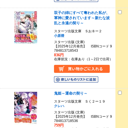
双子の姉にすべて奪われた私が、
軍神に愛されています～新たな波
乱と永遠の契り～
スターツ出版文庫 Ｓお８ー２
小原燈
スターツ出版 (文庫)
【2025年12月発売】 ISBNコード 9
784813718543
836円
在庫状況：在庫あり（1～2日で出荷）
鬼姫～運命の契り～
スターツ出版文庫 Ｓく２ー１９
クレハ
スターツ出版 (文庫)
【2025年12月発売】 ISBNコード 9
784813718536
759円