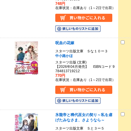
748円
在庫状況：在庫あり（1～2日で出荷）
呪血の花嫁
スターツ出版文庫 Ｓな１０ー３
中小路かほ
スターツ出版 (文庫)
【2026年04月発売】 ISBNコード 9
784813719212
770円
在庫状況：在庫あり（1～2日で出荷）
氷龍帝と稀代巫女の契り～私を虐
げたみなさま、さようなら～
スターツ出版文庫 Ｓと３ー５