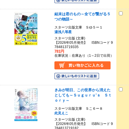
結末は君のもの～全てが繋がる５
つの物語～
スターツ出版文庫 Ｓゆ５ー１
湯浅八等星
スターツ出版 (文庫)
【2026年05月発売】 ISBNコード 9
784813719335
781円
在庫状況：在庫あり（1～2日で出荷）
きみが明日、この世界から消えた
としても～Ｓｕｇｕｒｕ’ｓ Ｓｔ
ｏｒｙ～
スターツ出版文庫 Ｓこ６ー８
此見えこ
スターツ出版 (文庫)
【2026年05月発売】 ISBNコード 9
784813719182