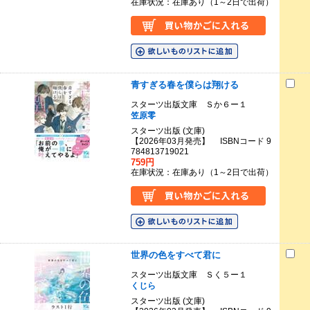
在庫状況：在庫あり（1～2日で出荷）
青すぎる春を僕らは翔ける
スターツ出版文庫 Ｓか６ー１
笠原零
スターツ出版 (文庫)
【2026年03月発売】 ISBNコード 9
784813719021
759円
在庫状況：在庫あり（1～2日で出荷）
世界の色をすべて君に
スターツ出版文庫 Ｓく５ー１
くじら
スターツ出版 (文庫)