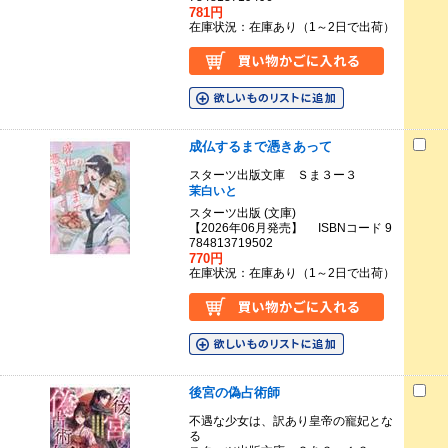
781円
在庫状況：在庫あり（1～2日で出荷）
成仏するまで憑きあって
スターツ出版文庫 Ｓま３ー３
茉白いと
スターツ出版 (文庫)
【2026年06月発売】 ISBNコード 9
784813719502
770円
在庫状況：在庫あり（1～2日で出荷）
後宮の偽占術師
不遇な少女は、訳あり皇帝の寵妃とな
る