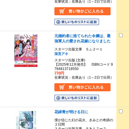
在庫状況：在庫あり（1～2日で出荷）
元婚約者に捨てられた令嬢は、最
強軍人の愛され花嫁になりました
スターツ出版文庫 Ｓふ２ー１
深見アキ
スターツ出版 (文庫)
【2025年12月発売】 ISBNコード 9
784813718550
770円
在庫状況：在庫あり（1～2日で出荷）
花緑青が明ける日に
僕が信じた幻の花火、きみとの奇跡の
２日間
スターツ出版文庫 Ｓあ１７ー２