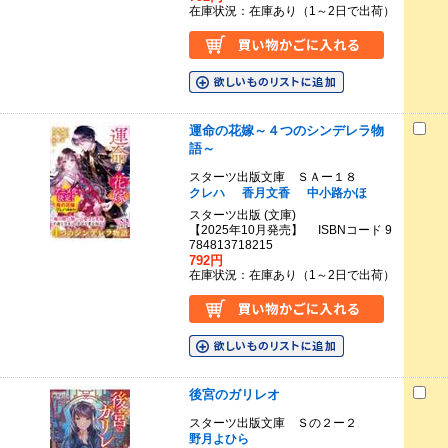
在庫状況：在庫あり（1～2日で出荷）
運命の花嫁～４つのシンデレラ物
語～
スターツ出版文庫 ＳＡー１８
クレハ
香月文香
中小路かほ
スターツ出版 (文庫)
【2025年10月発売】 ISBNコード 9
784813718215
792円
在庫状況：在庫あり（1～2日で出荷）
後宮のガリレオ
スターツ出版文庫 Ｓの２ー２
野月よひら