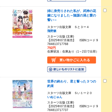
姉に身売りされた私が、武神の花
嫁になりました～陰謀の渦と愛の
誓い～
スターツ出版文庫 Ｓと３ー４
飛野猶
スターツ出版 (文庫)
【2025年07月発売】 ISBNコード 9
784813717768
792円
在庫状況：在庫あり（1～2日で出荷）
世界の終わり、君と誓った３つの
約束
スターツ出版文庫 Ｓい１ー２０
いぬじゅん
スターツ出版 (文庫)
【2025年07月発売】 ISBNコード 9
784813717737