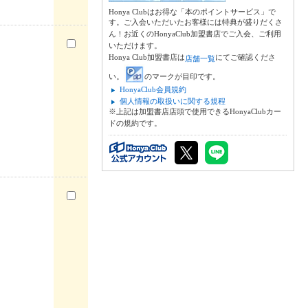
Honya Clubはお得な「本のポイントサービス」で
す。ご入会いただいたお客様には特典が盛りだくさ
ん！お近くのHonyaClub加盟書店でご入会、ご利用
いただけます。
Honya Club加盟書店は
にてご確認くださ
店舗一覧
い。
のマークが目印です。
HonyaClub会員規約
個人情報の取扱いに関する規程
※上記は加盟書店店頭で使用できるHonyaClubカー
ドの規約です。