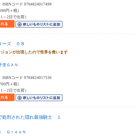
SBNコード 9784824017499
690円＋税）
1～2日で出荷）
ターズ ０８
ンジョンが出現したので世界を救います
千里ＧＡＮ
SBNコード 9784824017536
700円＋税）
1～2日で出荷）
で処刑された隠れ最強騎士 １
斗
ＧｒｅｅＮ