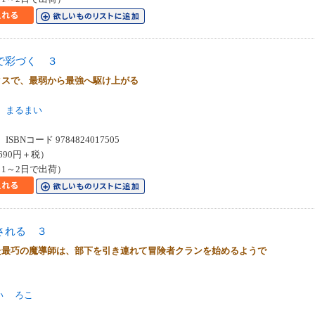
で彩づく ３
タスで、最弱から最強へ駆け上がる
まるまい
SBNコード 9784824017505
690円＋税）
1～2日で出荷）
される ３
た最巧の魔導師は、部下を引き連れて冒険者クランを始めるようで
い
ろこ