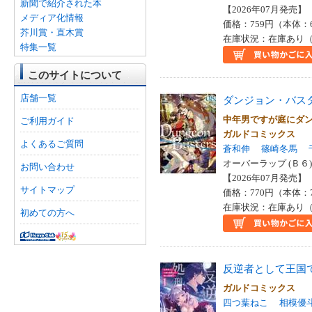
新聞で紹介された本
【2026年07月発売】 I
メディア化情報
価格：759円（本体：
芥川賞・直木賞
在庫状況：在庫あり（
特集一覧
このサイトについて
店舗一覧
ダンジョン・バス
中年男ですが庭にダ
ご利用ガイド
ガルドコミックス
よくあるご質問
蒼和伸
篠崎冬馬
オーバーラップ (Ｂ６)
お問い合わせ
【2026年07月発売】 I
サイトマップ
価格：770円（本体：
在庫状況：在庫あり（
初めての方へ
反逆者として王国
ガルドコミックス
四つ葉ねこ
相模優