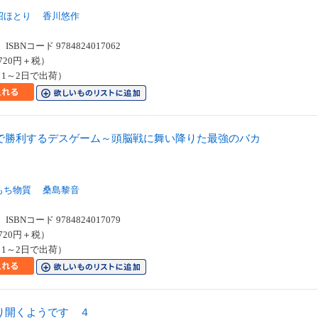
沼ほとり
香川悠作
SBNコード 9784824017062
720円＋税）
1～2日で出荷）
で勝利するデスゲーム～頭脳戦に舞い降りた最強のバカ
もち物質
桑島黎音
SBNコード 9784824017079
720円＋税）
1～2日で出荷）
り開くようです ４