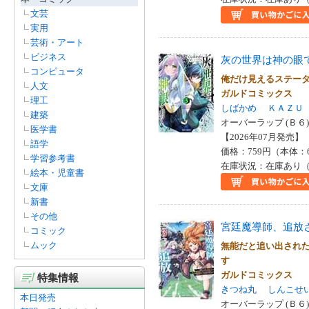
文芸
実用
芸術・アート
ビジネス
灰の世界は神の眼
コンピュータ
俺だけ見えるステー
人文
ガルドコミックス
理工
しばかめ
ＫＡＺＵ
建築
オーバーラップ (Ｂ６)
医学書
【2026年07月発売】 I
語学
価格：759円（本体：
学習参考書
在庫状況：在庫あり（
絵本・児童書
文庫
新書
その他
宮廷魔導師、追放
コミック
ムック
無能だと追い出され
す
ガルドコミックス
特集情報
きつね丸
しんこせ
本日発売
オーバーラップ (Ｂ６)