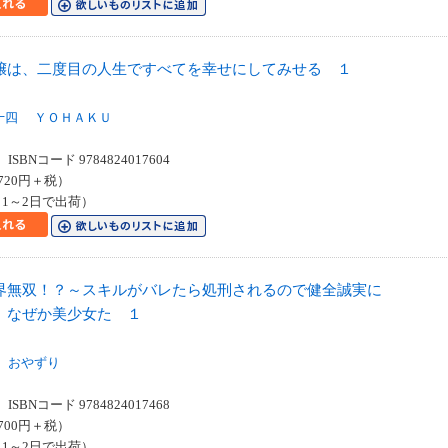
嬢は、二度目の人生ですべてを幸せにしてみせる １
十四
ＹＯＨＡＫＵ
SBNコード 9784824017604
720円＋税）
1～2日で出荷）
界無双！？～スキルがバレたら処刑されるので健全誠実に
、なぜか美少女た １
おやずり
SBNコード 9784824017468
700円＋税）
1～2日で出荷）