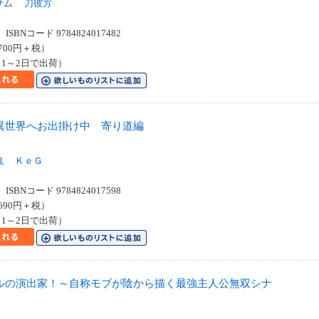
サム
刀彼方
SBNコード 9784824017482
700円＋税）
1～2日で出荷）
異世界へお出掛け中 寄り道編
鬼
ＫｅＧ
SBNコード 9784824017598
690円＋税）
1～2日で出荷）
ルの演出家！～自称モブが陰から描く最強主人公無双シナ