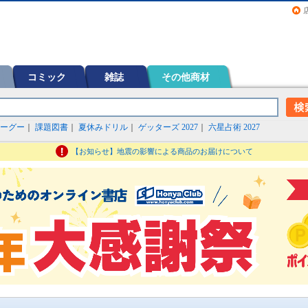
画（コミック）など在庫も充実
コミック
雑誌
その他商材
ーグー
｜
課題図書
｜
夏休みドリル
｜
ゲッターズ 2027
｜
六星占術 2027
【お知らせ】地震の影響による商品のお届けについて