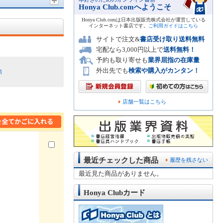
Honya Club.comへようこそ
Honya Club.comは日本出版販売株式会社が運営している
インターネット書店です。
ご利用ガイドはこちら
サイトで注文&
書店受け取り送料無料
宅配なら3,000円以上で
送料無料！
予約も取り寄せも
業界屈指の在庫量
外出先でも
検索や購入がカンタン！
順
店舗一覧はこちら
最近チェックした商品
履歴を残さない
最近見た商品がありません。
Honya Clubカード