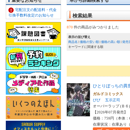
重要なお知らせ
本から詳細検索する
宅配注文の配送料・代金
引換手数料改定のお知らせ
検索結果
870
件の商品がみつかりました
表示の並び替え
商品名
価格の安い順
価格の高い順
発売
キーワードに関連する順
ひとりぼっちの異
ガルドコミックス
びび
五示正司
オーバーラップ (Ｂ６)
【2026年07月発売】 I
価格：759円（本体：
在庫状況：在庫あり（