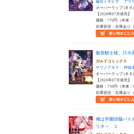
藤田トモヒサ
アラ
オーバーラップ (Ｂ６)
【2026年07月発売】 I
価格：770円（本体：
在庫状況：在庫あり（
骸骨騎士様、只今
ガルドコミックス
サワノアキラ
秤猿
オーバーラップ (Ｂ６)
【2026年07月発売】 I
価格：759円（本体：
在庫状況：在庫あり（
俺は学園頭脳バト
リオ～ １