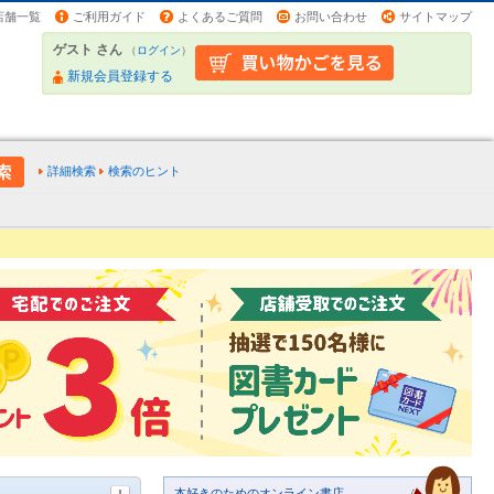
店舗一覧
ご利用ガイド
よくあるご質問
お問い合わせ
サイトマップ
ゲスト さん
（
ログイン
）
新規会員登録する
詳細検索
検索のヒント
本好きのためのオンライン書店