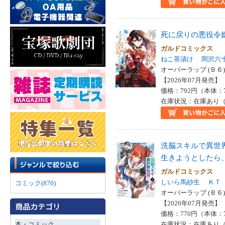
死に戻りの悪役令
ガルドコミックス
ねこ茶漬け
岡沢六
オーバーラップ (Ｂ６)
【2026年07月発売】 I
価格：792円（本体：
在庫状況：在庫あり（
洗脳スキルで異世
生きようとしたら
ガルドコミックス
しいら馬紗生
ＫＴ
コミック(870)
オーバーラップ (Ｂ６)
【2026年07月発売】 I
価格：770円（本体：
本・コミック
在庫状況：在庫あり（