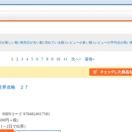
日が新しい順
発売日が古い順
売れている順
レビューが多い順
レビューの平均点が高い
1
2
3
4
5
6
7
8
9
10
11
次へ>
最後»
世界攻略 ２７
SBNコード 9784824017581
690円＋税）
1～2日で出荷）