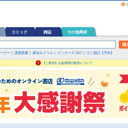
画（コミック）など在庫も充実
コミック
雑誌
その他商材
ーグー
｜
課題図書
｜
夏休みドリル
｜
ゲッターズ 2027
｜
十二国記【予約】
【ご案内】お盆期間の配送について