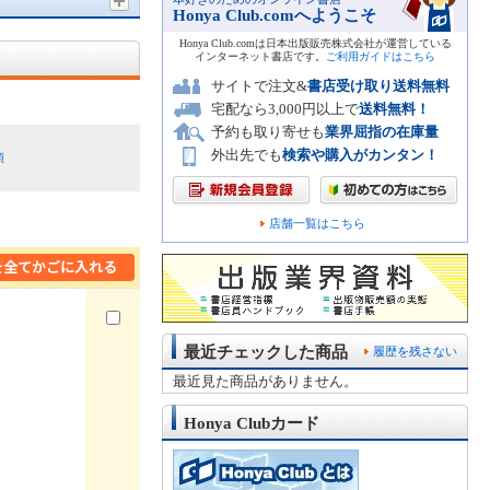
Honya Club.comへようこそ
Honya Club.comは日本出版販売株式会社が運営している
インターネット書店です。
ご利用ガイドはこちら
サイトで注文&
書店受け取り送料無料
宅配なら3,000円以上で
送料無料！
予約も取り寄せも
業界屈指の在庫量
外出先でも
検索や購入がカンタン！
順
店舗一覧はこちら
最近チェックした商品
履歴を残さない
最近見た商品がありません。
Honya Clubカード