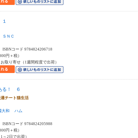
 １
ＳＮＣ
SBNコード 9784824206718
800円＋税）
お取り寄せ（1週間程度で出荷）
ある！ ６
快適チート猫生活
國大和
ハム
SBNコード 9784824205988
800円＋税）
1～2日で出荷）