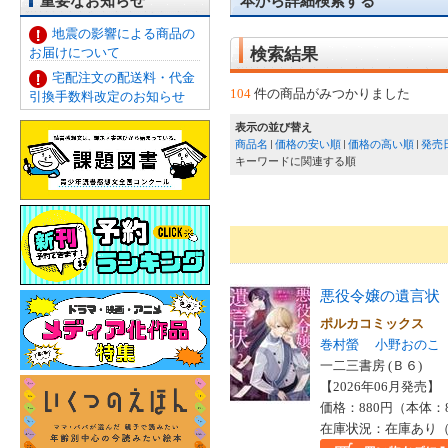
重要なお知らせ
本から詳細検索する
地震の影響による商品の
お届けについて
検索結果
宅配注文の配送料・代金
104
件の商品がみつかりました
引換手数料改定のお知らせ
表示の並び替え
商品名
価格の安い順
価格の高い順
発売
キーワードに関連する順
悪役令嬢の遺言状
ポルカコミックス
巻村螢
小野おのこ
一二三書房 (Ｂ６)
【2026年06月発売】 I
価格：880円（本体：
在庫状況：在庫あり（