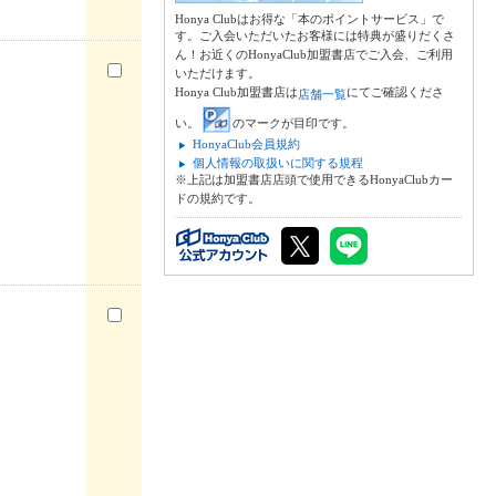
Honya Clubはお得な「本のポイントサービス」で
す。ご入会いただいたお客様には特典が盛りだくさ
ん！お近くのHonyaClub加盟書店でご入会、ご利用
いただけます。
Honya Club加盟書店は
にてご確認くださ
店舗一覧
い。
のマークが目印です。
HonyaClub会員規約
個人情報の取扱いに関する規程
※上記は加盟書店店頭で使用できるHonyaClubカー
ドの規約です。