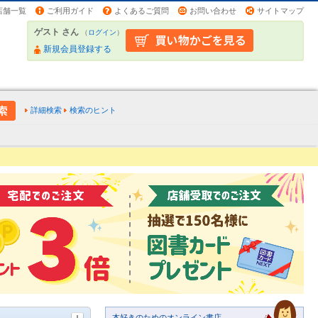
店舗一覧
ご利用ガイド
よくあるご質問
お問い合わせ
サイトマップ
ゲスト さん
（
ログイン
）
新規会員登録する
詳細検索
検索のヒント
本好きのためのオンライン書店