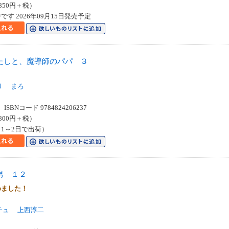
850円＋税）
す 2026年09月15日発売予定
たしと、魔導師のパパ ３
り
まろ
SBNコード 9784824206237
800円＋税）
1～2日で出荷）
男 １２
めました！
チュ
上西淳二