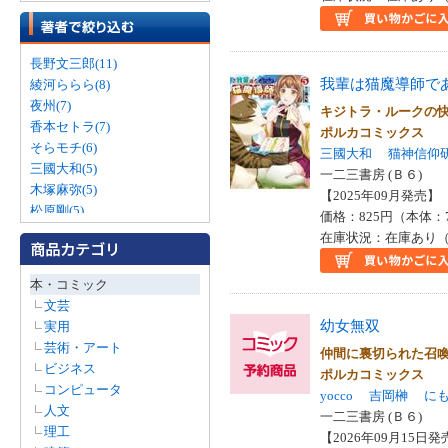
長野文三郎(11)
我輩は猫魔導師で
綾河ららら(8)
夜州(7)
キジトラ・ルークの
香本セトラ(7)
ポルカコミックス
そらモチ(6)
三國大和
猫神信仰
三國大和(5)
一二三書房 (Ｂ６)
木塚麻弥(5)
【2025年09月発売】 I
松原剛(5)
価格：825円（本体：
絢瀬あとり(5)
在庫状況：在庫あり（
上谷岩清(4)
吉岡榊(4)
本・コミック
田中ドリル(4)
文芸
シオヤマ琴(3)
幼女無双
実用
七篠康晴(3)
芸術・アート
仲間に裏切られた召
巻村螢(3)
ビジネス
ポルカコミックス
時雨オオカミ(3)
コンピュータ
yocco
吉岡榊
に
池中織奈(3)
人文
一二三書房 (Ｂ６)
二八乃端月(2)
理工
【2026年09月15日発売
水杜吉比(2)