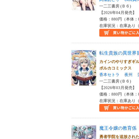
一二三書房 (Ｂ６)
【2026年04月発売】 I
価格：880円（本体：
在庫状況：在庫あり（
転生貴族の異世界
カインのやりすぎギ
ポルカコミックス
香本セトラ
夜州
一二三書房 (Ｂ６)
【2026年03月発売】 I
価格：880円（本体：
在庫状況：在庫あり（
魔王令嬢の教育係
勇者学院を追放され