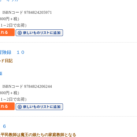
SBNコード 9784824205971
800円＋税）
1～2日で出荷）
冒険録 １０
ルド日記
藻
SBNコード 9784824206244
800円＋税）
1～2日で出荷）
 ６
た平民教師は魔王の娘たちの家庭教師となる