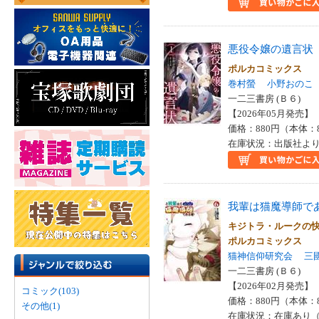
悪役令嬢の遺言状
ポルカコミックス
巻村螢
小野おのこ
一二三書房 (Ｂ６)
【2026年05月発売】 I
価格：880円（本体：
在庫状況：出版社より
我輩は猫魔導師で
キジトラ・ルークの
ポルカコミックス
猫神信仰研究会
三
一二三書房 (Ｂ６)
【2026年02月発売】 I
コミック(103)
価格：880円（本体：
その他(1)
在庫状況：在庫あり（