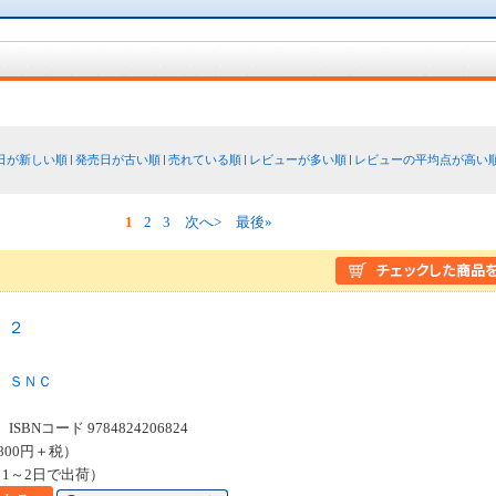
日が新しい順
発売日が古い順
売れている順
レビューが多い順
レビューの平均点が高い
1
2
3
次へ>
最後»
 ２
ＳＮＣ
SBNコード 9784824206824
800円＋税）
1～2日で出荷）