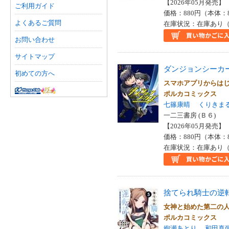
【2026年05月発売】 I
ご利用ガイド
価格：880円（本体：
よくあるご質問
在庫状況：在庫あり（
お問い合わせ
サイトマップ
ダンジョンシーカ
初めての方へ
スマホアプリからは
ポルカコミックス
七篠康晴
くりきま
一二三書房 (Ｂ６)
【2026年05月発売】 I
価格：880円（本体：
在庫状況：在庫あり（
捨てられ騎士の逆
女神と始めた第二の
ポルカコミックス
絢瀬あとり
和田真