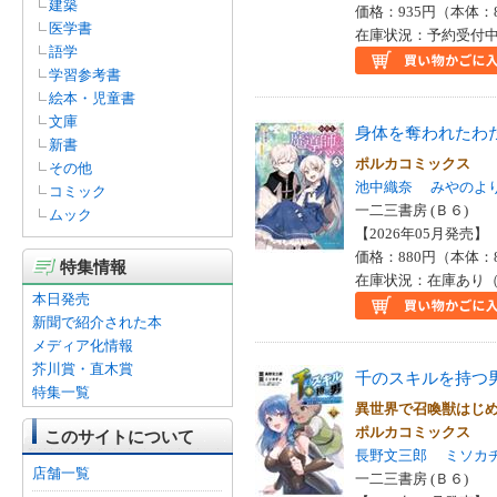
建築
価格：935円（本体：
yocco(1)
医学書
在庫状況：予約受付中で
いの(1)
語学
しぶや大根(1)
学習参考書
ガチャ空(1)
絵本・児童書
ハナツカシオリ(1)
文庫
身体を奪われたわ
延野正行(1)
新書
戦記暗転(1)
ポルカコミックス
その他
新人(1)
池中織奈
みやのよ
コミック
春千秋(1)
一二三書房 (Ｂ６)
ムック
村田天(1)
【2026年05月発売】 I
森崎緩(1)
価格：880円（本体：
特集情報
猫神信仰研究会(1)
在庫状況：在庫あり（
秋嶋うおと(1)
本日発売
高遠けい(1)
新聞で紹介された本
メディア化情報
芥川賞・直木賞
千のスキルを持つ
特集一覧
異世界で召喚獣はじ
ポルカコミックス
このサイトについて
長野文三郎
ミソカ
店舗一覧
一二三書房 (Ｂ６)