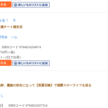
ある！ ５
快適チート猫生活
研究会
ハム
SBNコード 9784824204974
750円＋税）
1～2日で出荷）
喚師、魔族の幼女になって【英霊召喚】で溺愛スローライフを送る
もし
】 ISBNコード 9784824207524