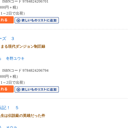
SBNコード 9784824206701
800円＋税）
1～2日で出荷）
ーズ ３
じまる現代ダンジョン制圧録
る
冬野ユウキ
SBNコード 9784824206794
800円＋税）
1～2日で出荷）
転記！ ５
人生は伝説級の英雄だった件
尚
オウカ