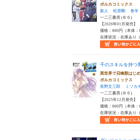
ポルカコミックス
新人
松原剛
巻羊
一二三書房 (Ｂ６)
【2026年01月発売】 I
価格：880円（本体：
在庫状況：在庫あり（
千のスキルを持つ
異世界で召喚獣はじ
ポルカコミックス
長野文三郎
ミソカ
一二三書房 (Ｂ６)
【2025年12月発売】 I
価格：880円（本体：
在庫状況：在庫あり（