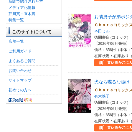
新聞で紹介された本
メディア化情報
芥川賞・直木賞
お隣男子が弟ポジ
特集一覧
Ｃｈａｒａコミッ
本田ミル
このサイトについて
徳間書店 (コミック)
店舗一覧
【2026年06月発売】 I
価格：858円（本体：
ご利用ガイド
在庫状況：在庫あり（
よくあるご質問
お問い合わせ
サイトマップ
犬なら喋るな跪け
初めての方へ
Ｃｈａｒａコミッ
有木映子
徳間書店 (コミック)
【2026年06月発売】 I
価格：858円（本体：
在庫状況：在庫あり（