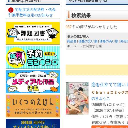
重要なお知らせ
本から詳細検索する
宅配注文の配送料・代金
引換手数料改定のお知らせ
検索結果
957
件の商品がみつかりました
表示の並び替え
商品名
価格の安い順
価格の高い順
発売
キーワードに関連する順
恋を仕立てて縫い
Ｃｈａｒａコミッ
のきようこ
徳間書店 (コミック)
【2026年07月発売】 I
価格：858円（本体：
在庫状況：在庫あり（