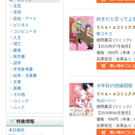
文芸
実用
芸術・アート
好きだと言ってよ
ビジネス
Ｃｈａｒａコミッ
コンピュータ
牧コチコ
人文
徳間書店 (コミック)
理工
【2026年07月発売】 I
建築
価格：880円（本体：
医学書
在庫状況：在庫あり（
語学
学習参考書
絵本・児童書
文庫
９年目の伏線回収
新書
Ｃｈａｒａコミッ
その他
丸山ハシシ
コミック
徳間書店 (コミック)
ムック
【2026年06月発売】 I
価格：880円（本体：
特集情報
在庫状況：在庫あり（
本日発売