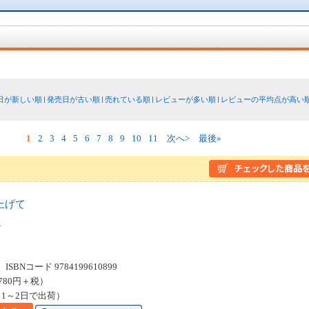
日が新しい順
発売日が古い順
売れている順
レビューが多い順
レビューの平均点が高い
1
2
3
4
5
6
7
8
9
10
11
次へ>
最後»
上げて
クス
SBNコード 9784199610899
780円＋税）
1～2日で出荷）