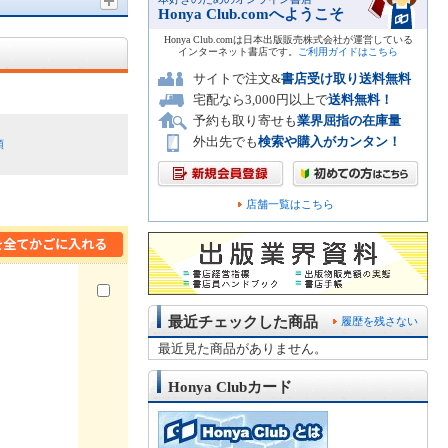
Honya Club.comへようこそ
Honya Club.comは日本出版販売株式会社が運営している
インターネット書店です。
ご利用ガイドはこちら
サイトで注文&
書店受け取り送料無料
宅配なら3,000円以上で
送料無料！
予約も取り寄せも
業界屈指の在庫量
外出先でも
検索や購入がカンタン！
順
店舗一覧はこちら
最近チェックした商品
履歴を残さない
最近見た商品がありません。
Honya Clubカード