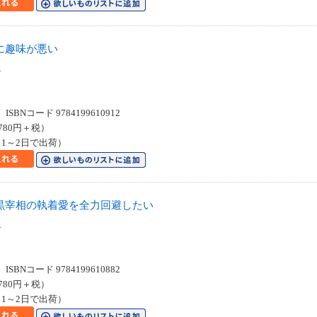
に趣味が悪い
クス
SBNコード 9784199610912
780円＋税）
1～2日で出荷）
黒宰相の執着愛を全力回避したい
クス
SBNコード 9784199610882
780円＋税）
1～2日で出荷）