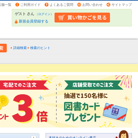
店舗一覧
ご利用ガイド
よくあるご質問
お問い合わせ
サイトマップ
ゲスト さん
（
ログイン
）
新規会員登録する
詳細検索
検索のヒント
本好きのためのオンライン書店