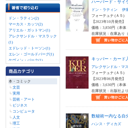
ハーバード・サイ
ドン・ラティン
伊
フォーテュナ (Ａ５)
ドン・ラティン(2)
【2023年10月発売】 I
マーカス・カッツ(2)
価格：3,850円（本体
アリエル・ガットマン(1)
在庫状況：在庫あり（
アレクサンドル・マスラック
(1)
エドレッド・トーソン(1)
エレン・ゴールドバーグ(1)
キッパー・カード
ケヴィン・バーク(1)
ショーン・レヴィ(1)
アレクサンドル・マ
ジョン・マイケル・グリア
フォーテュナ (Ａ５)
(1)
【2023年06月発売】 I
本・コミック
ハンス・ディカズ(1)
価格：3,630円（本体
文芸
ベネベル・ウェン(1)
在庫状況：出版社より
実用
ラナ・ジョージ(1)
芸術・アート
レイチェル・ポラック(1)
ビジネス
コンピュータ
数秘術ー内なる自
人文
理工
ハンス・ディカズ