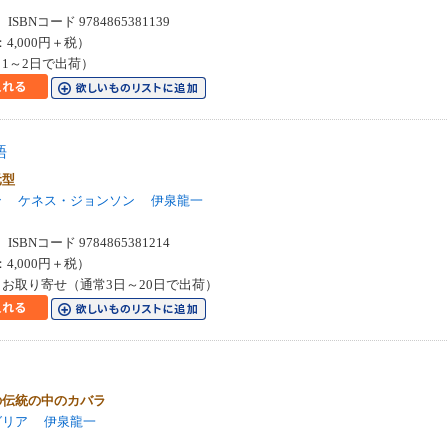
SBNコード 9784865381139
：4,000円＋税）
1～2日で出荷）
語
元型
ン
ケネス・ジョンソン
伊泉龍一
SBNコード 9784865381214
：4,000円＋税）
お取り寄せ（通常3日～20日で出荷）
の伝統の中のカバラ
グリア
伊泉龍一