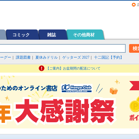
画（コミック）など在庫も充実
コミック
雑誌
その他商材
ーグー
｜
課題図書
｜
夏休みドリル
｜
ゲッターズ 2027
｜
十二国記【予約】
【ご案内】お盆期間の配送について