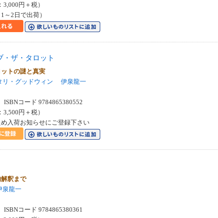
：3,000円＋税）
1～2日で出荷）
ブ・ザ・タロット
ロットの謎と真実
タリ・グッドウィン
伊泉龍一
SBNコード 9784865380552
：3,500円＋税）
ため入荷お知らせにご登録下さい
的解釈まで
伊泉龍一
SBNコード 9784865380361