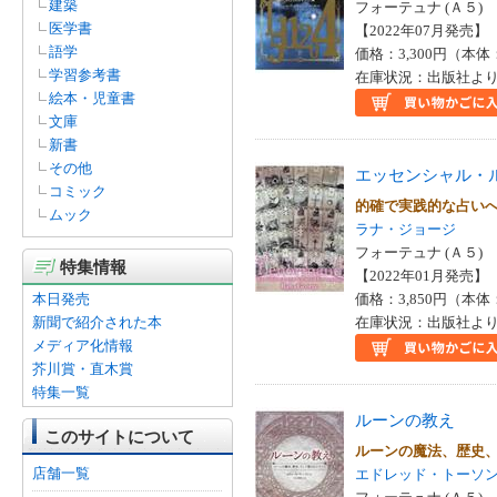
建築
フォーテュナ (Ａ５)
医学書
【2022年07月発売】 I
語学
価格：3,300円（本体
学習参考書
在庫状況：出版社より
絵本・児童書
文庫
新書
その他
エッセンシャル・
コミック
的確で実践的な占い
ムック
ラナ・ジョージ
フォーテュナ (Ａ５)
特集情報
【2022年01月発売】 I
本日発売
価格：3,850円（本体
新聞で紹介された本
在庫状況：出版社より
メディア化情報
芥川賞・直木賞
特集一覧
ルーンの教え
このサイトについて
ルーンの魔法、歴史
店舗一覧
エドレッド・トーソ