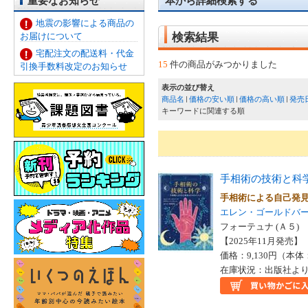
重要なお知らせ
本から詳細検索する
地震の影響による商品の
お届けについて
検索結果
宅配注文の配送料・代金
15
件の商品がみつかりました
引換手数料改定のお知らせ
表示の並び替え
商品名
価格の安い順
価格の高い順
発売
キーワードに関連する順
手相術の技術と科
手相術による自己発
エレン・ゴールドバ
フォーテュナ (Ａ５)
【2025年11月発売】 I
価格：9,130円（本体
在庫状況：出版社より