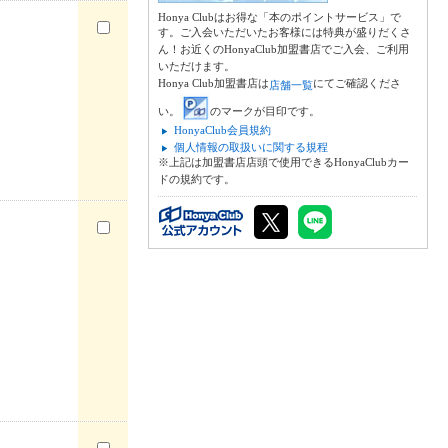
Honya Clubはお得な「本のポイントサービス」で
す。ご入会いただいたお客様には特典が盛りだくさ
ん！お近くのHonyaClub加盟書店でご入会、ご利用
いただけます。
Honya Club加盟書店は
にてご確認くださ
店舗一覧
い。
のマークが目印です。
HonyaClub会員規約
個人情報の取扱いに関する規程
※上記は加盟書店店頭で使用できるHonyaClubカー
ドの規約です。