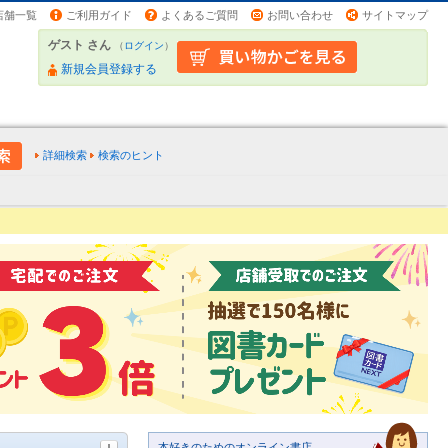
店舗一覧
ご利用ガイド
よくあるご質問
お問い合わせ
サイトマップ
ゲスト さん
（
ログイン
）
新規会員登録する
詳細検索
検索のヒント
本好きのためのオンライン書店