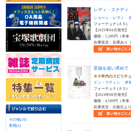
レディ・ステディ
ショーン・レヴィ
フォーテュナ (Ａ５)
【2025年04月発売】 I
価格：5,280円（本体
在庫状況：在庫あり（
至福を追い求めて
６０年代のスピリチ
ドン・ラティン
伊
フォーテュナ (Ａ５)
【2024年08月発売】 I
価格：4,180円（本体
在庫状況：出版社より
その他(10)
実用(5)