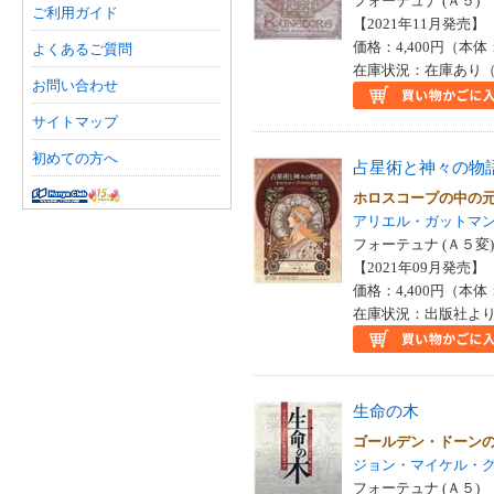
フォーテュナ (Ａ５)
ご利用ガイド
【2021年11月発売】 I
価格：4,400円（本体
よくあるご質問
在庫状況：在庫あり（
お問い合わせ
サイトマップ
初めての方へ
占星術と神々の物
ホロスコープの中の
アリエル・ガットマ
フォーテュナ (Ａ５変)
【2021年09月発売】 I
価格：4,400円（本体
在庫状況：出版社より
生命の木
ゴールデン・ドーン
ジョン・マイケル・
フォーテュナ (Ａ５)