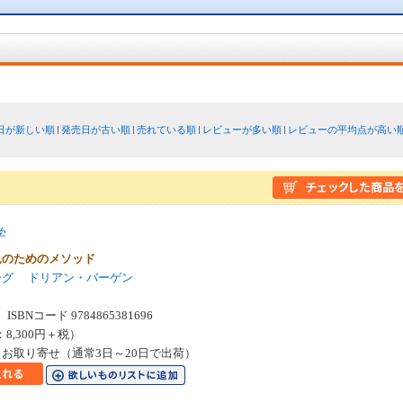
日が新しい順
発売日が古い順
売れている順
レビューが多い順
レビューの平均点が高い
学
見のためのメソッド
ーグ
ドリアン・バーゲン
SBNコード 9784865381696
：8,300円＋税）
お取り寄せ（通常3日～20日で出荷）