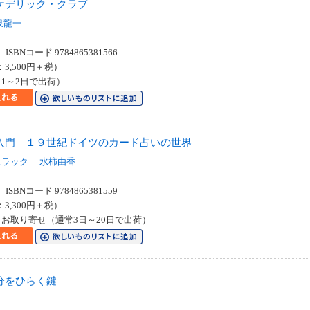
ケデリック・クラブ
泉龍一
SBNコード 9784865381566
：3,500円＋税）
1～2日で出荷）
入門 １９世紀ドイツのカード占いの世界
スラック
水柿由香
SBNコード 9784865381559
：3,300円＋税）
お取り寄せ（通常3日～20日で出荷）
分をひらく鍵