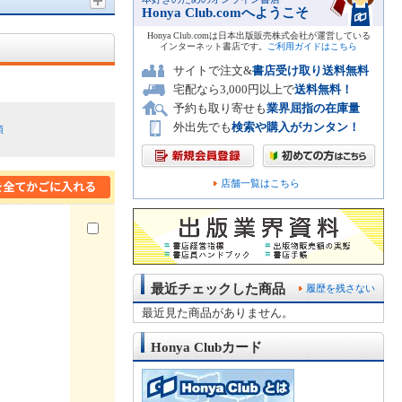
Honya Club.comへようこそ
Honya Club.comは日本出版販売株式会社が運営している
インターネット書店です。
ご利用ガイドはこちら
サイトで注文&
書店受け取り送料無料
宅配なら3,000円以上で
送料無料！
予約も取り寄せも
業界屈指の在庫量
外出先でも
検索や購入がカンタン！
順
店舗一覧はこちら
最近チェックした商品
履歴を残さない
最近見た商品がありません。
Honya Clubカード