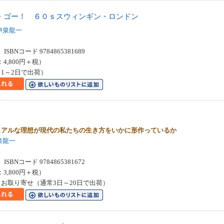
・ゴー！ ６０ｓスウィンギン・ロンドン
伊泉龍一
SBNコード 9784865381689
：4,800円＋税）
1～2日で出荷）
ュアルな理想が現代の私たちの生き方をいかに形作っているか
泉龍一
SBNコード 9784865381672
：3,800円＋税）
お取り寄せ（通常3日～20日で出荷）