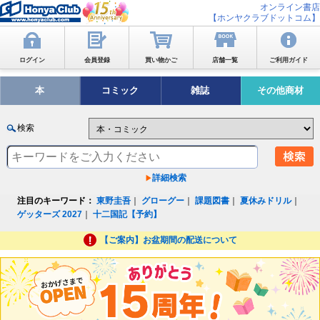
オンライン書店
【ホンヤクラブドットコム】
ログイン
会員登録
買い物かご
店舗一覧
ご利用ガイド
本
コミック
雑誌
その他商材
検索
詳細検索
注目のキーワード：
東野圭吾
｜
グローグー
｜
課題図書
｜
夏休みドリル
｜
ゲッターズ 2027
｜
十二国記【予約】
【ご案内】お盆期間の配送について