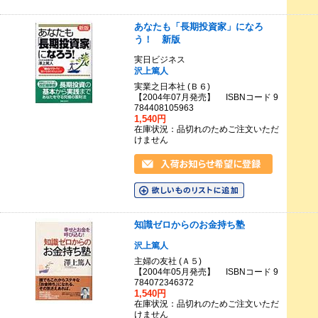
あなたも「長期投資家」になろ
う！ 新版
実日ビジネス
沢上篤人
実業之日本社 (Ｂ６)
【2004年07月発売】 ISBNコード 9
784408105963
1,540円
在庫状況：品切れのためご注文いただ
けません
知識ゼロからのお金持ち塾
沢上篤人
主婦の友社 (Ａ５)
【2004年05月発売】 ISBNコード 9
784072346372
1,540円
在庫状況：品切れのためご注文いただ
けません