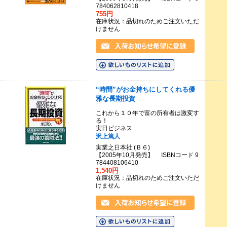
784062810418
755円
在庫状況：品切れのためご注文いただ
けません
“時間”がお金持ちにしてくれる優
雅な長期投資
これから１０年で富の所有者は激変す
る！
実日ビジネス
沢上篤人
実業之日本社 (Ｂ６)
【2005年10月発売】 ISBNコード 9
784408106410
1,540円
在庫状況：品切れのためご注文いただ
けません