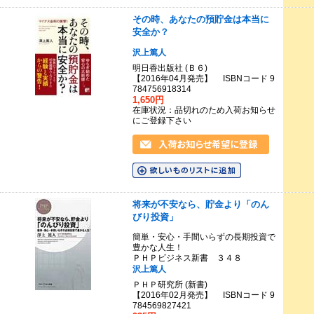
その時、あなたの預貯金は本当に
安全か？
沢上篤人
明日香出版社 (Ｂ６)
【2016年04月発売】 ISBNコード 9
784756918314
1,650円
在庫状況：品切れのため入荷お知らせ
にご登録下さい
将来が不安なら、貯金より「のん
びり投資」
簡単・安心・手間いらずの長期投資で
豊かな人生！
ＰＨＰビジネス新書 ３４８
沢上篤人
ＰＨＰ研究所 (新書)
【2016年02月発売】 ISBNコード 9
784569827421