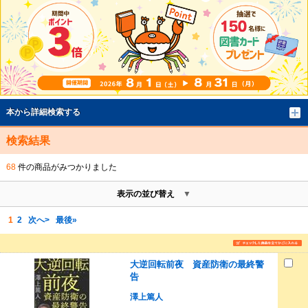
本から詳細検索する
検索結果
68
件の商品がみつかりました
表示の並び替え
1
2
次へ>
最後»
大逆回転前夜 資産防衛の最終警
告
澤上篤人