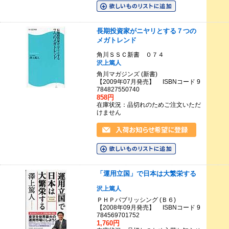
長期投資家がニヤリとする７つの
メガトレンド
角川ＳＳＣ新書 ０７４
沢上篤人
角川マガジンズ (新書)
【2009年07月発売】 ISBNコード 9
784827550740
858円
在庫状況：品切れのためご注文いただ
けません
「運用立国」で日本は大繁栄する
沢上篤人
ＰＨＰパブリッシング (Ｂ６)
【2008年09月発売】 ISBNコード 9
784569701752
1,760円