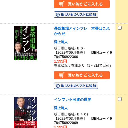
暴落相場とインフレ 本番はこれ
からだ
澤上篤人
明日香出版社 (Ｂ６)
【2022年09月発売】 ISBNコード 9
784756922366
1,595円
在庫状況：在庫あり（1～2日で出荷）
インフレ不可避の世界
澤上篤人
明日香出版社 (Ｂ４０)
【2022年03月発売】 ISBNコード 9
784756922069
1,595円