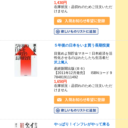
1,430円
在庫状況：品切れのためご注文いただ
けません
５年後の日本をいま買う長期投資
目覚めよ預貯金マネー！日本経済を活
性化させるのはわたしたち生活者だ
沢上篤人
産經新聞出版 (Ｂ６)
【2011年12月発売】 ISBNコード 9
784819111492
1,650円
在庫状況：品切れのためご注文いただ
けません
やっぱり！インフレがやって来る