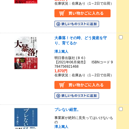
在庫状況：在庫あり（1～2日で出荷）
大暴落！その時、どう資産を守
り、育てるか
澤上篤人
明日香出版社 (Ｂ６)
【2021年06月発売】 ISBNコード 9
784756921468
1,870円
在庫状況：在庫あり（1～2日で出荷）
ブレない経営。
事業家が絶対に見失ってはいけないも
の
澤上篤人