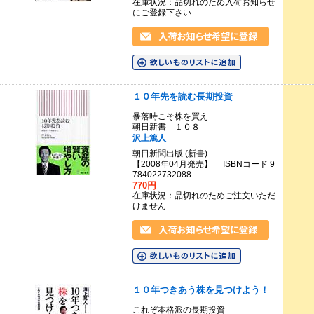
在庫状況：品切れのため入荷お知らせ
にご登録下さい
１０年先を読む長期投資
暴落時こそ株を買え
朝日新書 １０８
沢上篤人
朝日新聞出版 (新書)
【2008年04月発売】 ISBNコード 9
784022732088
770円
在庫状況：品切れのためご注文いただ
けません
１０年つきあう株を見つけよう！
これぞ本格派の長期投資