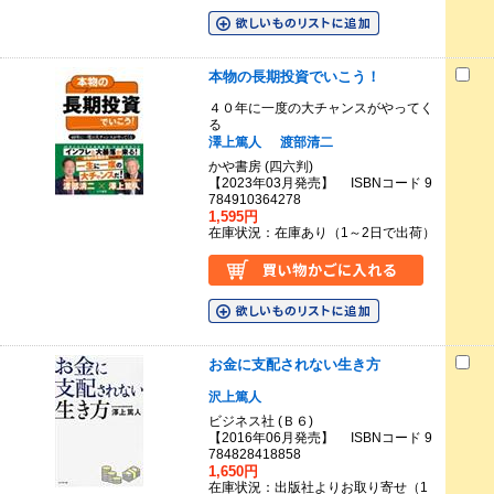
本物の長期投資でいこう！
４０年に一度の大チャンスがやってく
る
澤上篤人
渡部清二
かや書房 (四六判)
【2023年03月発売】 ISBNコード 9
784910364278
1,595円
在庫状況：在庫あり（1～2日で出荷）
お金に支配されない生き方
沢上篤人
ビジネス社 (Ｂ６)
【2016年06月発売】 ISBNコード 9
784828418858
1,650円
在庫状況：出版社よりお取り寄せ（1