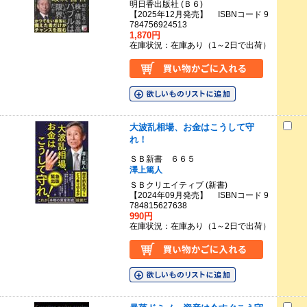
明日香出版社 (Ｂ６)
【2025年12月発売】 ISBNコード 9
784756924513
1,870円
在庫状況：在庫あり（1～2日で出荷）
大波乱相場、お金はこうして守
れ！
ＳＢ新書 ６６５
澤上篤人
ＳＢクリエイティブ (新書)
【2024年09月発売】 ISBNコード 9
784815627638
990円
在庫状況：在庫あり（1～2日で出荷）