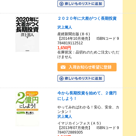
２０２０年に大差がつく長期投資
沢上篤人
産經新聞出版 (Ｂ６)
【2014年10月発売】 ISBNコード 9
784819112512
1,650円
在庫状況：品切れのためご注文いただ
けません
今から長期投資を始めて、２億円
にしよう！
やってみればわかる！安心、安全、カ
ンタン！
沢上篤人
イマジカインフォス (Ａ５)
【2013年07月発売】 ISBNコード 9
784072889305