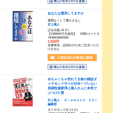
あなたは運用してますか
運用なくして豊かさなし
沢上篤人
ぱる出版 (Ｂ６)
【1998年07月発売】 ISBNコード 9
784893866585
1,650円
在庫状況：品切れのためご注文いただ
けません
めちゃくちゃ売れてる株の雑誌ダ
イヤモンドザイが日本一ブレない
長期投資家澤上篤人さんに本気で
ぶつけた質
沢上篤人
Ｄｉａｍｏｎｄ ＺＡｉ
編集部
ダイヤモンド社 (Ａ５)