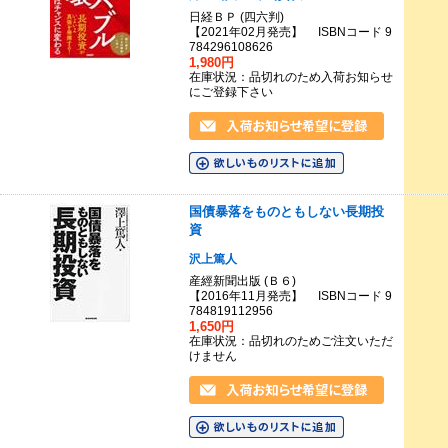
日経ＢＰ (四六判)
【2021年02月発売】 ISBNコード 9
784296108626
1,980円
在庫状況：品切れのため入荷お知らせ
にご登録下さい
国債暴落をものともしない長期投
資
沢上篤人
産經新聞出版 (Ｂ６)
【2016年11月発売】 ISBNコード 9
784819112956
1,650円
在庫状況：品切れのためご注文いただ
けません