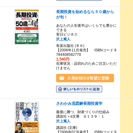
長期投資を始めるなら５０歳から
が旬！
あなたの人生後半はいくらでも豊かに
できる
実日ビジネス
沢上篤人
有楽出版社 (Ｂ６)
【2006年11月発売】 ISBNコード 9
784408592770
1,540円
在庫状況：品切れのためご注文いただ
けません
さわかみ流図解長期投資学
最後に勝つ、財産づくりの仕組み
講談社＋α文庫 Ｇ１３９・１
沢上篤人
講談社 (文庫)
【2006年07月発売】 ISBNコード 9