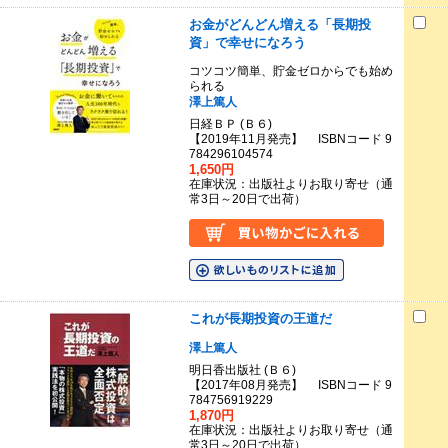
お金がどんどん増える「長期投
資」で幸せになろう
コツコツ簡単、貯金ゼロからでも始め
られる
澤上篤人
日経ＢＰ (Ｂ６)
【2019年11月発売】 ISBNコード 9
784296104574
1,650円
在庫状況：出版社よりお取り寄せ（通
常3日～20日で出荷）
これが長期投資の王道だ
澤上篤人
明日香出版社 (Ｂ６)
【2017年08月発売】 ISBNコード 9
784756919229
1,870円
在庫状況：出版社よりお取り寄せ（通
常3日～20日で出荷）