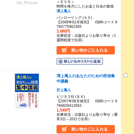
＜ＤＶＤ＞
時間を味方にしたお金と社会の創造
澤上篤人
パンローリング (Ａ５)
【2008年02月発売】 ISBNコード 9
784775962305
3,080円
在庫状況：出版社よりお取り寄せ（1
週間程度で出荷）
澤上篤人のあなたのための投信集
中講義
沢上篤人
ビジネス社 (Ｂ６)
【2007年06月発売】 ISBNコード 9
784828413563
1,540円
在庫状況：出版社よりお取り寄せ（通
常3日～20日で出荷）