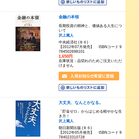
金融の本領
長期投資の精神と、価値ある人生につ
いて
沢上篤人
中央経済社 (Ｂ６)
【2012年07月発売】 ISBNコード 9
784502698101
1,650円
在庫状況：品切れのためご注文いただ
けません
大丈夫、なんとかなる。
「貯金ゼロ」からはじめる軽やかな生
き方！
沢上篤人
朝日新聞出版 (Ｂ６)
【2012年05月発売】 ISBNコード 9
784023310728