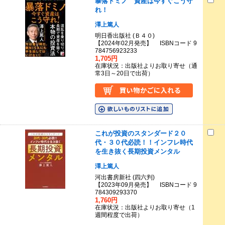
暴落ドミノ 資産は今すぐこう守
れ！
澤上篤人
明日香出版社 (Ｂ４０)
【2024年02月発売】 ISBNコード 9
784756923233
1,705円
在庫状況：出版社よりお取り寄せ（通
常3日～20日で出荷）
これが投資のスタンダード２０
代・３０代必読！！インフレ時代
を生き抜く長期投資メンタル
澤上篤人
河出書房新社 (四六判)
【2023年09月発売】 ISBNコード 9
784309293370
1,760円
在庫状況：出版社よりお取り寄せ（1
週間程度で出荷）