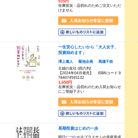
935円
在庫状況：品切れのためご注文いただ
けません
一生安心したいから「大人女子、
投資始めます」
澤上篤人
菊池企画
馬場千枝
主婦の友社 (四六判)
【2024年04月発売】 ISBNコード 9
784074593132
1,650円
在庫状況：品切れのため入荷お知らせ
にご登録下さい
長期投資はじめの一歩
明日につながるプラスサムの資産形成