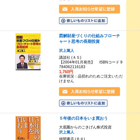
図解財産づくりの仕組みフローチ
ャート思考の長期投資
沢上篤人
講談社 (Ａ５)
【2004年01月発売】 ISBNコード 9
784062116183
1,760円
在庫状況：品切れのためご注文いただ
けません
５年後の日本をいま買おう
大底圏からのごきげん株式投資
沢上篤人
徳間書店 (Ｂ６)