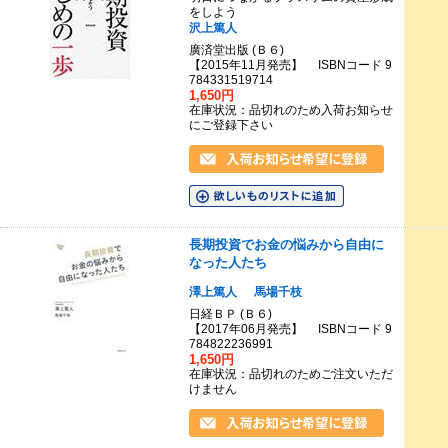
をしよう
沢上篤人
廣済堂出版 (Ｂ６)
【2015年11月発売】 ISBNコード 9
784331519714
1,650円
在庫状況：品切れのため入荷お知らせ
にご登録下さい
長期投資でお金の悩みから自由に
なった人たち
澤上篤人
馬場千枝
日経ＢＰ (Ｂ６)
【2017年06月発売】 ISBNコード 9
784822236991
1,650円
在庫状況：品切れのためご注文いただ
けません