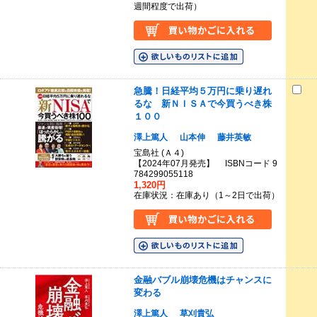
週間程度で出荷）
急騰！日経平均５万円に乗り遅れ
るな 新ＮＩＳＡで今買うべき株
１００
澤上篤人
山本伸
藤井英敏
宝島社 (Ａ４)
【2024年07月発売】 ISBNコード 9
784299055118
1,320円
在庫状況：在庫あり（1～2日で出荷）
金融バブル崩壊危機はチャンスに
変わる
澤上篤人
草刈貴弘