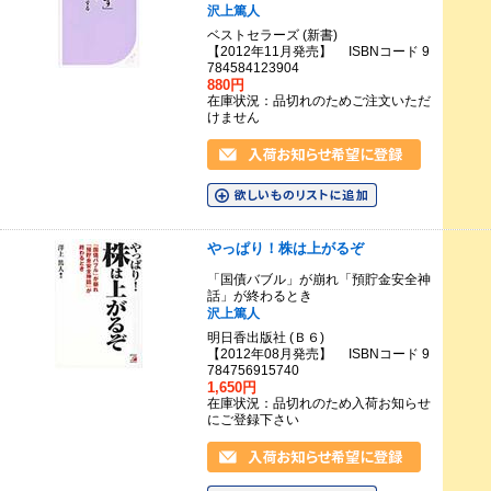
沢上篤人
ベストセラーズ (新書)
【2012年11月発売】 ISBNコード 9
784584123904
880円
在庫状況：品切れのためご注文いただ
けません
やっぱり！株は上がるぞ
「国債バブル」が崩れ「預貯金安全神
話」が終わるとき
沢上篤人
明日香出版社 (Ｂ６)
【2012年08月発売】 ISBNコード 9
784756915740
1,650円
在庫状況：品切れのため入荷お知らせ
にご登録下さい