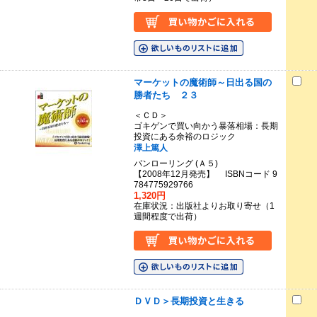
マーケットの魔術師～日出る国の
勝者たち ２３
＜ＣＤ＞
ゴキゲンで買い向かう暴落相場：長期
投資にある余裕のロジック
澤上篤人
パンローリング (Ａ５)
【2008年12月発売】 ISBNコード 9
784775929766
1,320円
在庫状況：出版社よりお取り寄せ（1
週間程度で出荷）
ＤＶＤ＞長期投資と生きる