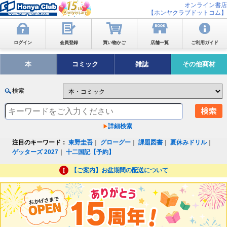
オンライン書店
【ホンヤクラブドットコム】
ログイン
会員登録
買い物かご
店舗一覧
ご利用ガイド
本
コミック
雑誌
その他商材
検索
詳細検索
注目のキーワード：
東野圭吾
｜
グローグー
｜
課題図書
｜
夏休みドリル
｜
ゲッターズ 2027
｜
十二国記【予約】
【ご案内】お盆期間の配送について