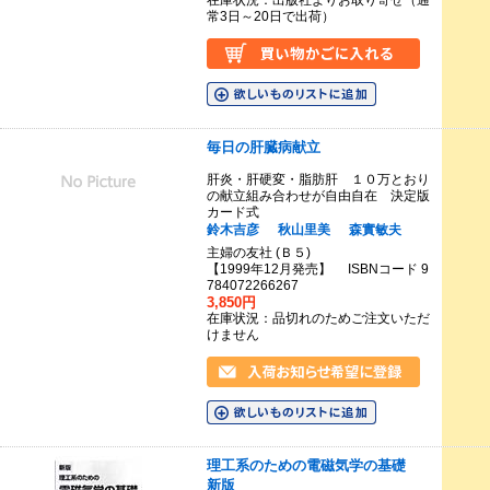
在庫状況：出版社よりお取り寄せ（通
常3日～20日で出荷）
毎日の肝臓病献立
肝炎・肝硬変・脂肪肝 １０万とおり
の献立組み合わせが自由自在 決定版
カード式
鈴木吉彦
秋山里美
森實敏夫
主婦の友社 (Ｂ５)
【1999年12月発売】 ISBNコード 9
784072266267
3,850円
在庫状況：品切れのためご注文いただ
けません
理工系のための電磁気学の基礎
新版