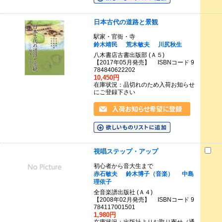
日本古代の道路と景観
駅家・官衙・寺
鈴木靖民
荒木敏夫
川尻秋生
八木書店古書出版部 (Ａ５)
【2017年05月発売】 ISBNコード 9
784840622202
10,450円
在庫状況：品切れのため入荷お知らせ
にご登録下さい
視唱ステップ・アップ
初心者から音大生まで
赤石敏夫
鈴木博子（音楽）
中島
理依子
全音楽譜出版社 (Ａ４)
【2008年02月発売】 ISBNコード 9
784117001501
1,980円