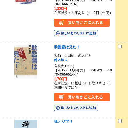
【2019年05月発売】 ISBNコード 9
784166612161
1,320円
在庫状況：在庫あり（1～2日で出荷）
助監督は見た！
実録「山田組」の人びと
鈴木敏夫
言視舎 (Ｂ６)
【2019年03月発売】 ISBNコード 9
784865651447
1,760円
在庫状況：出版社よりお取り寄せ（1
週間程度で出荷）
禅とジブリ