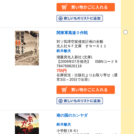
関東軍風速０作戦
対ソ気球空挺侵攻計画の全貌
光人社ＮＦ文庫 すＮー６１１
鈴木敏夫
潮書房光人新社 (文庫)
【2009年07月発売】 ISBNコード 9
784769826118
755円
在庫状況：出版社よりお取り寄せ（通
常3日～20日で出荷）
南の国のカンヤダ
鈴木敏夫
小学館 (Ｂ６)