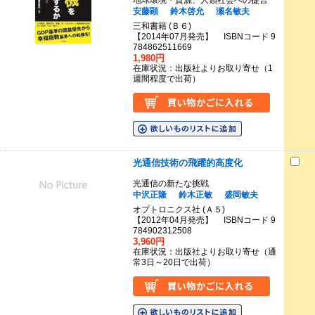
安藤顕
鈴木啓允
瀬名敏夫
三和書籍 (Ｂ６)
【2014年07月発売】 ISBNコード 9
784862511669
1,980円
在庫状況：出版社よりお取り寄せ（1
週間程度で出荷）
光通信技術の飛躍的高度化
光通信の新たな挑戦
中沢正隆
鈴木正敏
盛岡敏夫
オプトロニクス社 (Ａ５)
【2012年04月発売】 ISBNコード 9
784902312508
3,960円
在庫状況：出版社よりお取り寄せ（通
常3日～20日で出荷）