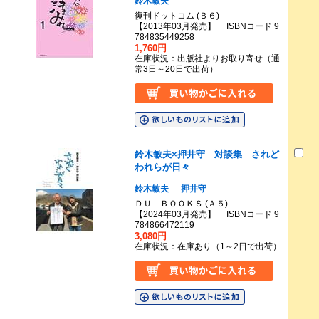
鈴木敏夫
復刊ドットコム (Ｂ６)
【2013年03月発売】 ISBNコード 9
784835449258
1,760円
在庫状況：出版社よりお取り寄せ（通
常3日～20日で出荷）
鈴木敏夫×押井守 対談集 されど
われらが日々
鈴木敏夫
押井守
ＤＵ ＢＯＯＫＳ (Ａ５)
【2024年03月発売】 ISBNコード 9
784866472119
3,080円
在庫状況：在庫あり（1～2日で出荷）