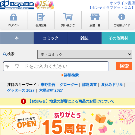
オンライン書店
【ホンヤクラブドットコム】
ログイン
会員登録
買い物かご
店舗一覧
ご利用ガイド
本
コミック
雑誌
その他商材
検索
詳細検索
注目のキーワード：
東野圭吾
｜
グローグー
｜
課題図書
｜
夏休みドリル
｜
ゲッターズ 2027
｜
六星占術 2027
【お知らせ】地震の影響による商品のお届けについて