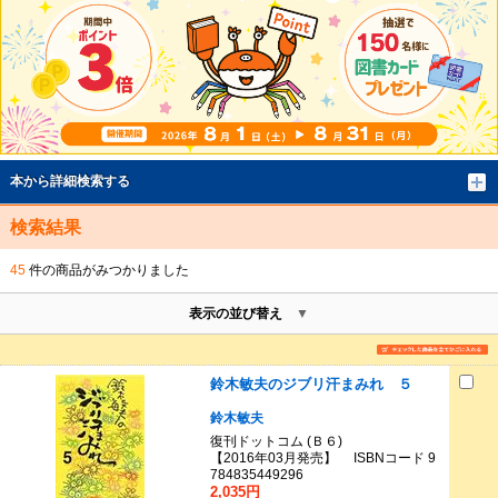
本から詳細検索する
検索結果
45
件の商品がみつかりました
表示の並び替え
鈴木敏夫のジブリ汗まみれ ５
鈴木敏夫
復刊ドットコム (Ｂ６)
【2016年03月発売】 ISBNコード 9
784835449296
2,035円