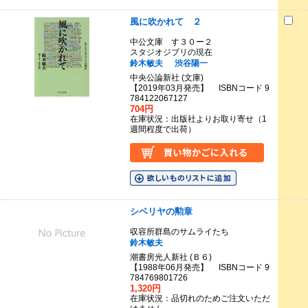
風に吹かれて ２
中公文庫 す３０ー２
スタジオジブリの現在
鈴木敏夫
渋谷陽一
中央公論新社 (文庫)
【2019年03月発売】 ISBNコード 9
784122067127
704円
在庫状況：出版社よりお取り寄せ（1
週間程度で出荷）
シベリヤの勲章
収容所群島のサムライたち
鈴木敏夫
潮書房光人新社 (Ｂ６)
【1988年06月発売】 ISBNコード 9
784769801726
1,320円
在庫状況：品切れのためご注文いただ