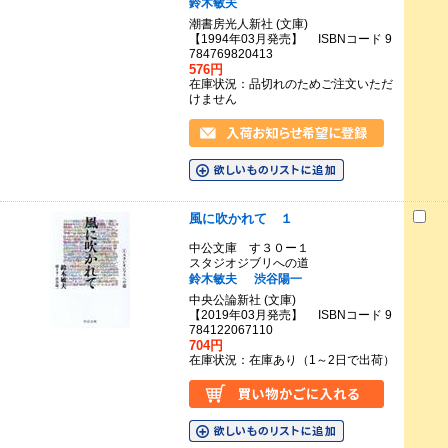
鈴木敏夫
潮書房光人新社 (文庫)
【1994年03月発売】 ISBNコード 9
784769820413
576円
在庫状況：品切れのためご注文いただ
けません
風に吹かれて １
中公文庫 す３０ー１
スタジオジブリへの道
鈴木敏夫
渋谷陽一
中央公論新社 (文庫)
【2019年03月発売】 ISBNコード 9
784122067110
704円
在庫状況：在庫あり（1～2日で出荷）