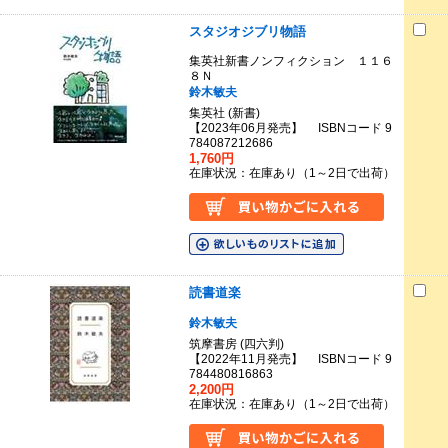
スタジオジブリ物語
集英社新書ノンフィクション １１６
８Ｎ
鈴木敏夫
集英社 (新書)
【2023年06月発売】 ISBNコード 9
784087212686
1,760円
在庫状況：在庫あり（1～2日で出荷）
読書道楽
鈴木敏夫
筑摩書房 (四六判)
【2022年11月発売】 ISBNコード 9
784480816863
2,200円
在庫状況：在庫あり（1～2日で出荷）