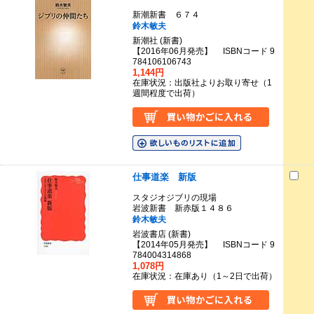
新潮新書 ６７４
鈴木敏夫
新潮社 (新書)
【2016年06月発売】 ISBNコード 9
784106106743
1,144円
在庫状況：出版社よりお取り寄せ（1
週間程度で出荷）
仕事道楽 新版
スタジオジブリの現場
岩波新書 新赤版１４８６
鈴木敏夫
岩波書店 (新書)
【2014年05月発売】 ISBNコード 9
784004314868
1,078円
在庫状況：在庫あり（1～2日で出荷）