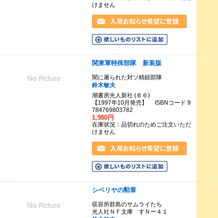
けません
関東軍特殊部隊 新装版
闇に屠られた対ソ精鋭部隊
鈴木敏夫
潮書房光人新社 (Ｂ６)
【1997年10月発売】 ISBNコード 9
784769803782
1,980円
在庫状況：品切れのためご注文いただ
けません
シベリヤの勲章
収容所群島のサムライたち
光人社ＮＦ文庫 すＮー４１