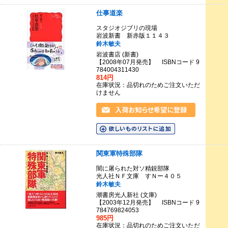
仕事道楽
スタジオジブリの現場
岩波新書 新赤版１１４３
鈴木敏夫
岩波書店 (新書)
【2008年07月発売】 ISBNコード 9
784004311430
814円
在庫状況：品切れのためご注文いただ
けません
関東軍特殊部隊
闇に屠られた対ソ精鋭部隊
光人社ＮＦ文庫 すＮー４０５
鈴木敏夫
潮書房光人新社 (文庫)
【2003年12月発売】 ISBNコード 9
784769824053
985円
在庫状況：品切れのためご注文いただ