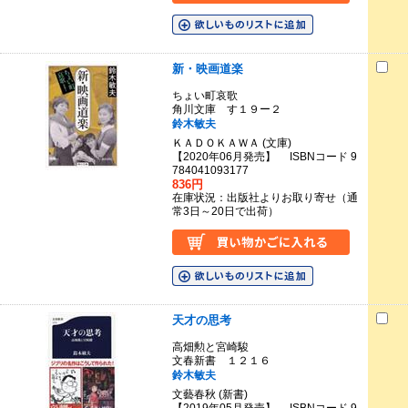
新・映画道楽
ちょい町哀歌
角川文庫 す１９ー２
鈴木敏夫
ＫＡＤＯＫＡＷＡ (文庫)
【2020年06月発売】 ISBNコード 9
784041093177
836円
在庫状況：出版社よりお取り寄せ（通
常3日～20日で出荷）
天才の思考
高畑勲と宮崎駿
文春新書 １２１６
鈴木敏夫
文藝春秋 (新書)