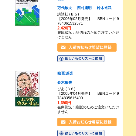
万代敏夫
西村鷹明
鈴木裕武
講談社 (Ｂ５)
【2006年02月発売】 ISBNコード 9
784061532571
2,420円
在庫状況：品切れのためご注文いただ
けません
映画道楽
鈴木敏夫
ぴあ (Ｂ６)
【2005年04月発売】 ISBNコード 9
784835615400
1,650円
在庫状況：絶版のためご注文いただけ
ません