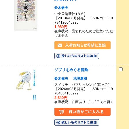
鈴木敏夫
中央公論新社 (Ｂ６)
【2013年08月発売】 ISBNコード 9
784120045295
1,980円
在庫状況：品切れのためご注文いただ
けません
ジブリをめぐる冒険
鈴木敏夫
池澤夏樹
スイッチ・パブリッシング (四六判)
【2024年03月発売】 ISBNコード 9
784884186272
2,640円
在庫状況：在庫あり（1～2日で出荷）