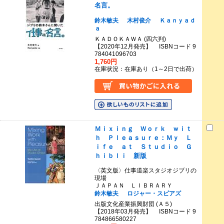
名言。
鈴木敏夫
木村俊介
Ｋａｎｙａｄ
ａ
ＫＡＤＯＫＡＷＡ (四六判)
【2020年12月発売】 ISBNコード 9
784041096703
1,760円
在庫状況：在庫あり（1～2日で出荷）
Ｍｉｘｉｎｇ Ｗｏｒｋ ｗｉｔ
ｈ Ｐｌｅａｓｕｒｅ：Ｍｙ Ｌ
ｉｆｅ ａｔ Ｓｔｕｄｉｏ Ｇ
ｈｉｂｌｉ 新版
〈英文版〉仕事道楽スタジオジブリの
現場
ＪＡＰＡＮ ＬＩＢＲＡＲＹ
鈴木敏夫
ロジャー・スピアズ
出版文化産業振興財団 (Ａ５)
【2018年03月発売】 ISBNコード 9
784866580227