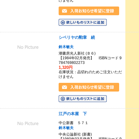
けません
シベリヤの勲章 続
鈴木敏夫
潮書房光人新社 (Ｂ６)
【1984年02月発売】 ISBNコード 9
784769802273
1,320円
在庫状況：品切れのためご注文いただ
けません
江戸の本屋 下
中公新書 ５７１
鈴木敏夫
中央公論新社 (新書)