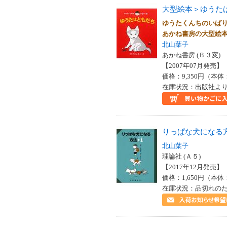
大型絵本＞ゆうた
ゆうたくんちのいば
あかね書房の大型
北山葉子
あかね書房 (Ｂ３変)
【2007年07月発売】 I
価格：9,350円（本体
在庫状況：出版社より
りっぱな犬になる
北山葉子
理論社 (Ａ５)
【2017年12月発売】 I
価格：1,650円（本体
在庫状況：品切れの