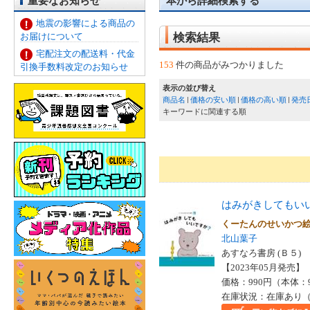
重要なお知らせ
本から詳細検索する
地震の影響による商品の
お届けについて
検索結果
宅配注文の配送料・代金
153
件の商品がみつかりました
引換手数料改定のお知らせ
表示の並び替え
商品名
価格の安い順
価格の高い順
発売
キーワードに関連する順
はみがきしてもい
くーたんのせいかつ
北山葉子
あすなろ書房 (Ｂ５)
【2023年05月発売】 I
価格：990円（本体：
在庫状況：在庫あり（