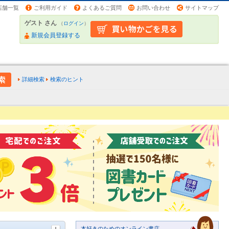
店舗一覧
ご利用ガイド
よくあるご質問
お問い合わせ
サイトマップ
ゲスト さん
（
ログイン
）
新規会員登録する
詳細検索
検索のヒント
本好きのためのオンライン書店