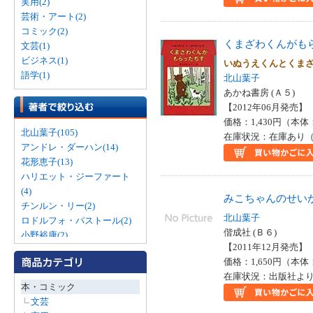
実用(2)
芸術・アート(2)
コミック(2)
くまざわくんがも
文芸(1)
ビジネス(1)
いぬうえくんとくま
語学(1)
北山葉子
あかね書房 (Ａ５)
【2012年06月発売】 I
価格：1,430円（本体
北山葉子(105)
在庫状況：在庫あり（
アンドレ・ダーハン(14)
花形恵子(13)
ハリエット・ジーファート
(4)
みこちゃんのせい
チンルン・リー(2)
北山葉子
ロドルフォ・パストール(2)
偕成社 (Ｂ６)
小野裕康(2)
【2011年12月発売】 I
うすいのりこ(1)
価格：1,650円（本体
アラン・スノー(1)
在庫状況：出版社より
エリシャ・クーパー(1)
本・コミック
マイケル・ローゼン(1)
文芸
ローラ・トンプソン(1)