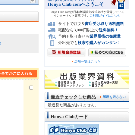
Honya Club.comへようこそ
Honya Club.comは日本出版販売株式会社が運営している
インターネット書店です。
ご利用ガイドはこちら
サイトで注文&
書店受け取り送料無料
宅配なら3,000円以上で
送料無料！
予約も取り寄せも
業界屈指の在庫量
外出先でも
検索や購入がカンタン！
順
店舗一覧はこちら
最近チェックした商品
履歴を残さない
最近見た商品がありません。
Honya Clubカード