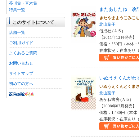
芥川賞・直木賞
またあしたね 改
特集一覧
きたやまようこみこ
このサイトについて
北山葉子
偕成社 (Ａ５)
店舗一覧
【2011年12月発売】 I
ご利用ガイド
価格：550円（本体：
在庫状況：在庫あり（
よくあるご質問
お問い合わせ
サイトマップ
いぬうえくんがわ
初めての方へ
いぬうえくんとくま
北山葉子
あかね書房 (Ａ５)
【2008年07月発売】 I
価格：1,430円（本体
在庫状況：在庫あり（