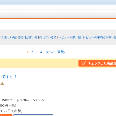
日が新しい順
発売日が古い順
売れている順
レビューが多い順
レビューの平均点が高い
1
2
3
4
次へ>
最後»
いですか？
絵本
SBNコード 9784751530955
900円＋税）
1～2日で出荷）