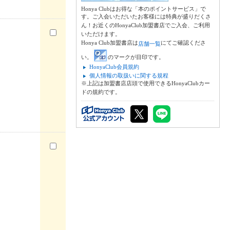
Honya Clubはお得な「本のポイントサービス」で
す。ご入会いただいたお客様には特典が盛りだくさ
ん！お近くのHonyaClub加盟書店でご入会、ご利用
いただけます。
Honya Club加盟書店は
にてご確認くださ
店舗一覧
い。
のマークが目印です。
HonyaClub会員規約
個人情報の取扱いに関する規程
※上記は加盟書店店頭で使用できるHonyaClubカー
ドの規約です。