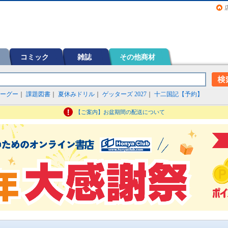
画（コミック）など在庫も充実
コミック
雑誌
その他商材
ーグー
｜
課題図書
｜
夏休みドリル
｜
ゲッターズ 2027
｜
十二国記【予約】
【ご案内】お盆期間の配送について