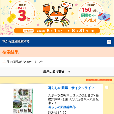
本から詳細検索する
検索結果
11
件の商品がみつかりました
表示の並び替え
暮らしの図鑑 サイクルライフ
スポーツ自転車１２人の楽しみ方×基
礎知識×いま乗りたい定番＆人気自転
車７１
暮らしの図鑑編集部
翔泳社 (Ａ５)