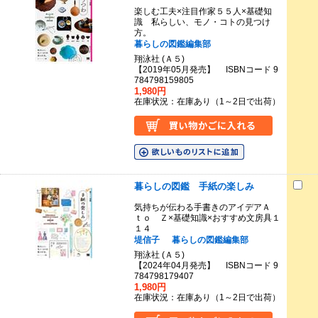
楽しむ工夫×注目作家５５人×基礎知
識 私らしい、モノ・コトの見つけ
方。
暮らしの図鑑編集部
翔泳社 (Ａ５)
【2019年05月発売】 ISBNコード 9
784798159805
1,980円
在庫状況：在庫あり（1～2日で出荷）
暮らしの図鑑 手紙の楽しみ
気持ちが伝わる手書きのアイデアＡ
ｔｏ Ｚ×基礎知識×おすすめ文房具１
１４
堤信子
暮らしの図鑑編集部
翔泳社 (Ａ５)
【2024年04月発売】 ISBNコード 9
784798179407
1,980円
在庫状況：在庫あり（1～2日で出荷）