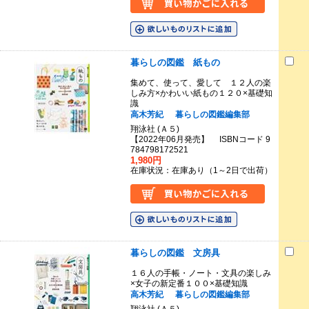
暮らしの図鑑 紙もの
集めて、使って、愛して １２人の楽
しみ方×かわいい紙もの１２０×基礎知
識
高木芳紀
暮らしの図鑑編集部
翔泳社 (Ａ５)
【2022年06月発売】 ISBNコード 9
784798172521
1,980円
在庫状況：在庫あり（1～2日で出荷）
暮らしの図鑑 文房具
１６人の手帳・ノート・文具の楽しみ
×女子の新定番１００×基礎知識
高木芳紀
暮らしの図鑑編集部