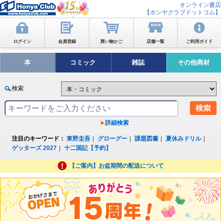
オンライン書店
【ホンヤクラブドットコム】
ログイン
会員登録
買い物かご
店舗一覧
ご利用ガイド
本
コミック
雑誌
その他商材
検索
詳細検索
注目のキーワード：
東野圭吾
｜
グローグー
｜
課題図書
｜
夏休みドリル
｜
ゲッターズ 2027
｜
十二国記【予約】
【ご案内】お盆期間の配送について