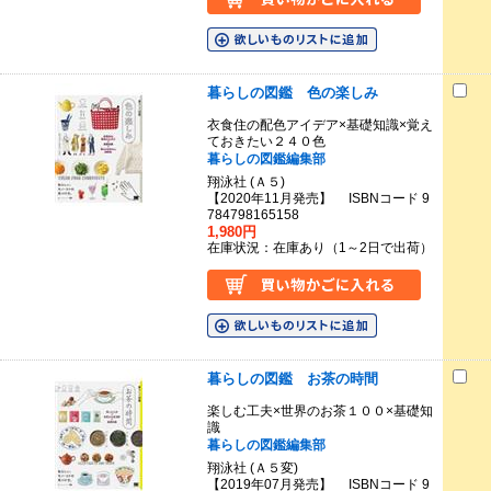
暮らしの図鑑 色の楽しみ
衣食住の配色アイデア×基礎知識×覚え
ておきたい２４０色
暮らしの図鑑編集部
翔泳社 (Ａ５)
【2020年11月発売】 ISBNコード 9
784798165158
1,980円
在庫状況：在庫あり（1～2日で出荷）
暮らしの図鑑 お茶の時間
楽しむ工夫×世界のお茶１００×基礎知
識
暮らしの図鑑編集部
翔泳社 (Ａ５変)
【2019年07月発売】 ISBNコード 9