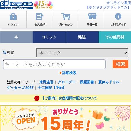
オンライン書店
【ホンヤクラブドットコム】
ログイン
会員登録
買い物かご
店舗一覧
ご利用ガイド
本
コミック
雑誌
その他商材
検索
詳細検索
注目のキーワード：
東野圭吾
｜
グローグー
｜
課題図書
｜
夏休みドリル
｜
ゲッターズ 2027
｜
十二国記【予約】
【ご案内】お盆期間の配送について