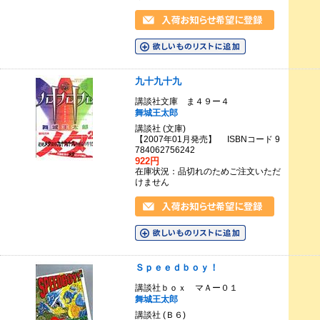
九十九十九
講談社文庫 ま４９ー４
舞城王太郎
講談社 (文庫)
【2007年01月発売】 ISBNコード 9
784062756242
922円
在庫状況：品切れのためご注文いただ
けません
Ｓｐｅｅｄｂｏｙ！
講談社ｂｏｘ マＡー０１
舞城王太郎
講談社 (Ｂ６)