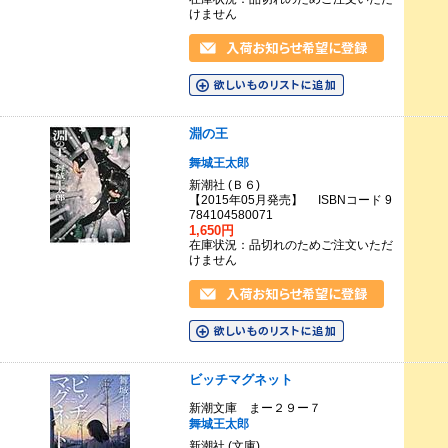
けません
淵の王
舞城王太郎
新潮社 (Ｂ６)
【2015年05月発売】 ISBNコード 9
784104580071
1,650円
在庫状況：品切れのためご注文いただ
けません
ビッチマグネット
新潮文庫 まー２９ー７
舞城王太郎
新潮社 (文庫)