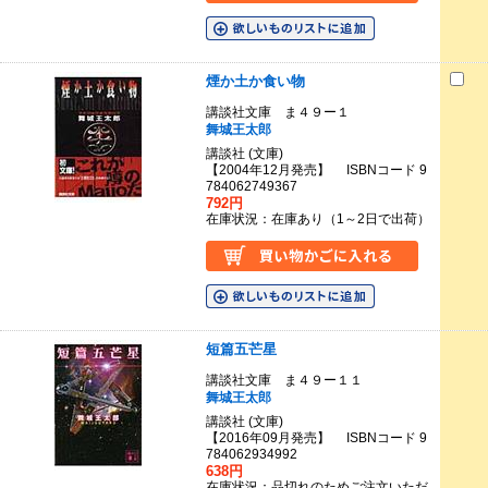
煙か土か食い物
講談社文庫 ま４９ー１
舞城王太郎
講談社 (文庫)
【2004年12月発売】 ISBNコード 9
784062749367
792円
在庫状況：在庫あり（1～2日で出荷）
短篇五芒星
講談社文庫 ま４９ー１１
舞城王太郎
講談社 (文庫)
【2016年09月発売】 ISBNコード 9
784062934992
638円
在庫状況：品切れのためご注文いただ