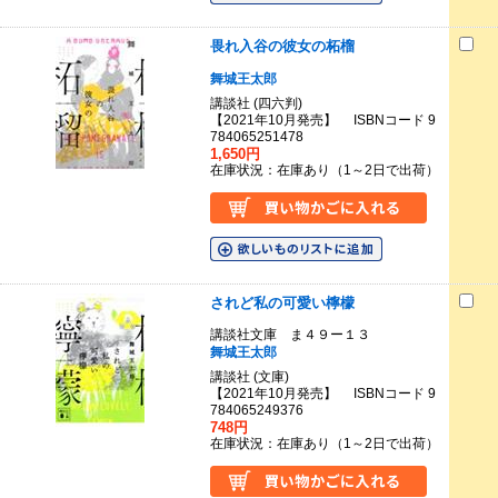
畏れ入谷の彼女の柘榴
舞城王太郎
講談社 (四六判)
【2021年10月発売】 ISBNコード 9
784065251478
1,650円
在庫状況：在庫あり（1～2日で出荷）
されど私の可愛い檸檬
講談社文庫 ま４９ー１３
舞城王太郎
講談社 (文庫)
【2021年10月発売】 ISBNコード 9
784065249376
748円
在庫状況：在庫あり（1～2日で出荷）