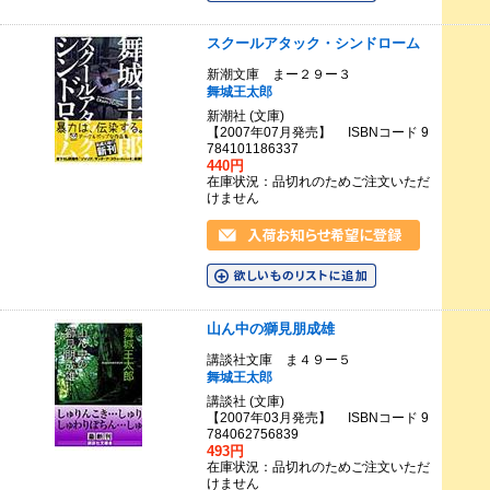
スクールアタック・シンドローム
新潮文庫 まー２９ー３
舞城王太郎
新潮社 (文庫)
【2007年07月発売】 ISBNコード 9
784101186337
440円
在庫状況：品切れのためご注文いただ
けません
山ん中の獅見朋成雄
講談社文庫 ま４９ー５
舞城王太郎
講談社 (文庫)
【2007年03月発売】 ISBNコード 9
784062756839
493円
在庫状況：品切れのためご注文いただ
けません