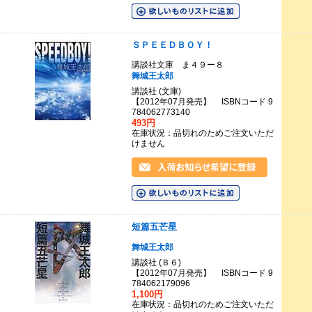
ＳＰＥＥＤＢＯＹ！
講談社文庫 ま４９ー８
舞城王太郎
講談社 (文庫)
【2012年07月発売】 ISBNコード 9
784062773140
493円
在庫状況：品切れのためご注文いただ
けません
短篇五芒星
舞城王太郎
講談社 (Ｂ６)
【2012年07月発売】 ISBNコード 9
784062179096
1,100円
在庫状況：品切れのためご注文いただ