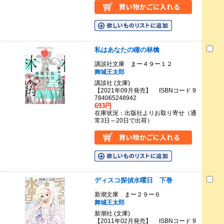
私はあなたの瞳の林檎
講談社文庫 まー４９ー１２
舞城王太郎
講談社 (文庫)
【2021年09月発売】 ISBNコード 9
784065248942
693円
在庫状況：出版社よりお取り寄せ（通
常3日～20日で出荷）
ディスコ探偵水曜日 下巻
新潮文庫 まー２９ー６
舞城王太郎
新潮社 (文庫)
【2011年02月発売】 ISBNコード 9