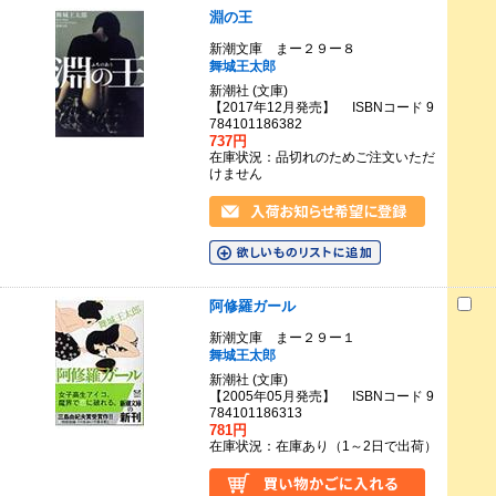
淵の王
新潮文庫 まー２９ー８
舞城王太郎
新潮社 (文庫)
【2017年12月発売】 ISBNコード 9
784101186382
737円
在庫状況：品切れのためご注文いただ
けません
阿修羅ガール
新潮文庫 まー２９ー１
舞城王太郎
新潮社 (文庫)
【2005年05月発売】 ISBNコード 9
784101186313
781円
在庫状況：在庫あり（1～2日で出荷）