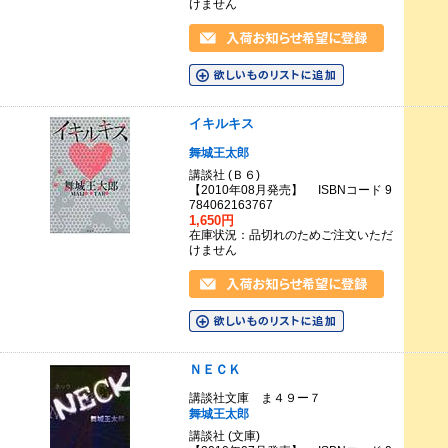
けません
イキルキス
舞城王太郎
講談社 (Ｂ６)
【2010年08月発売】 ISBNコード 9
784062163767
1,650円
在庫状況：品切れのためご注文いただ
けません
ＮＥＣＫ
講談社文庫 ま４９ー７
舞城王太郎
講談社 (文庫)