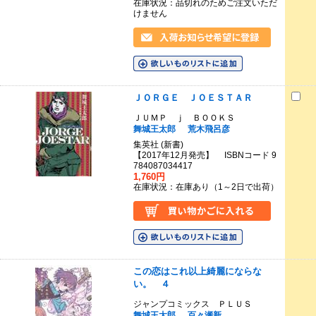
在庫状況：品切れのためご注文いただ
けません
ＪＯＲＧＥ ＪＯＥＳＴＡＲ
ＪＵＭＰ ｊ ＢＯＯＫＳ
舞城王太郎
荒木飛呂彦
集英社 (新書)
【2017年12月発売】 ISBNコード 9
784087034417
1,760円
在庫状況：在庫あり（1～2日で出荷）
この恋はこれ以上綺麗にならな
い。 ４
ジャンプコミックス ＰＬＵＳ
舞城王太郎
百々瀬新