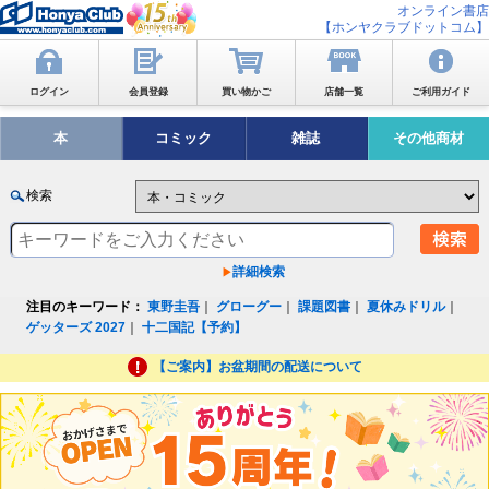
オンライン書店
【ホンヤクラブドットコム】
ログイン
会員登録
買い物かご
店舗一覧
ご利用ガイド
本
コミック
雑誌
その他商材
検索
詳細検索
注目のキーワード：
東野圭吾
｜
グローグー
｜
課題図書
｜
夏休みドリル
｜
ゲッターズ 2027
｜
十二国記【予約】
【ご案内】お盆期間の配送について