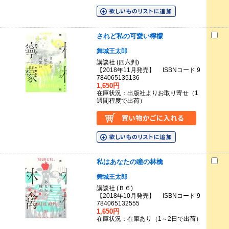
されど私の可愛い檸檬
舞城王太郎
講談社 (四六判)
【2018年11月発売】 ISBNコード 9
784065135136
1,650円
在庫状況：出版社よりお取り寄せ（1
週間程度で出荷）
私はあなたの瞳の林檎
舞城王太郎
講談社 (Ｂ６)
【2018年10月発売】 ISBNコード 9
784065132555
1,650円
在庫状況：在庫あり（1～2日で出荷）