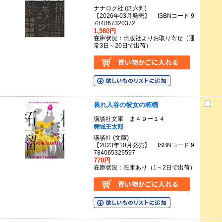
ナナロク社 (四六判)
【2026年03月発売】 ISBNコード 9
784867320372
1,980円
在庫状況：出版社よりお取り寄せ（通
常3日～20日で出荷）
畏れ入谷の彼女の柘榴
講談社文庫 ま４９ー１４
舞城王太郎
講談社 (文庫)
【2023年10月発売】 ISBNコード 9
784065329597
770円
在庫状況：在庫あり（1～2日で出荷）