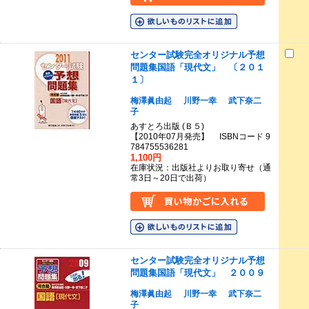
センター試験完全オリジナル予想
問題集国語「現代文」 〔２０１
１〕
梅澤眞由起
川野一幸
武下奈二
子
あすとろ出版 (Ｂ５)
【2010年07月発売】 ISBNコード 9
784755536281
1,100円
在庫状況：出版社よりお取り寄せ（通
常3日～20日で出荷）
センター試験完全オリジナル予想
問題集国語「現代文」 ２００９
梅澤眞由起
川野一幸
武下奈二
子