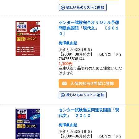
センター試験完全オリジナル予想
問題集国語「現代文」 〔２０１
０〕
梅澤眞由起
あすとろ出版 (Ｂ５)
【2009年08月発売】 ISBNコード 9
784755536144
1,100円
在庫状況：品切れのためご注文いただ
けません
センター試験過去問速攻国語「現
代文」 ２０１０
梅澤眞由起
あすとろ出版 (Ｂ５)
【2009年06月発売】 ISBNコード 9