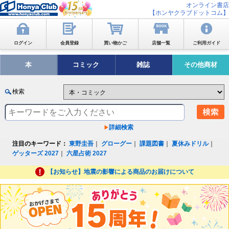
オンライン書店
【ホンヤクラブドットコム】
ログイン
会員登録
買い物かご
店舗一覧
ご利用ガイド
本
コミック
雑誌
その他商材
検索
詳細検索
注目のキーワード：
東野圭吾
｜
グローグー
｜
課題図書
｜
夏休みドリル
｜
ゲッターズ 2027
｜
六星占術 2027
【お知らせ】地震の影響による商品のお届けについて