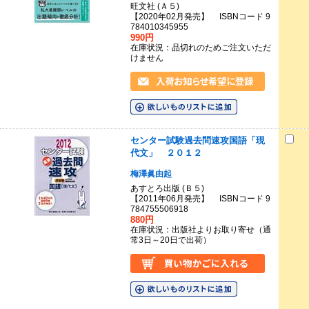
旺文社 (Ａ５)
【2020年02月発売】 ISBNコード 9
784010345955
990円
在庫状況：品切れのためご注文いただ
けません
センター試験過去問速攻国語「現
代文」 ２０１２
梅澤眞由起
あすとろ出版 (Ｂ５)
【2011年06月発売】 ISBNコード 9
784755506918
880円
在庫状況：出版社よりお取り寄せ（通
常3日～20日で出荷）