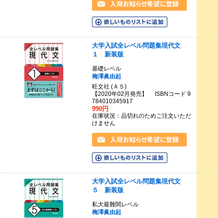
大学入試全レベル問題集現代文
１ 新装版
基礎レベル
梅澤眞由起
旺文社 (Ａ５)
【2020年02月発売】 ISBNコード 9
784010345917
990円
在庫状況：品切れのためご注文いただ
けません
大学入試全レベル問題集現代文
５ 新装版
私大最難関レベル
梅澤眞由起