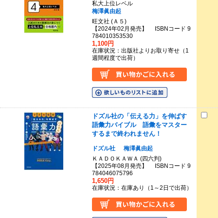
私大上位レベル
梅澤眞由起
旺文社 (Ａ５)
【2024年02月発売】 ISBNコード 9
784010353530
1,100円
在庫状況：出版社よりお取り寄せ（1
週間程度で出荷）
ドズル社の「伝える力」を伸ばす
語彙力バイブル 語彙をマスター
するまで終われません！
ドズル社
梅澤眞由起
ＫＡＤＯＫＡＷＡ (四六判)
【2025年08月発売】 ISBNコード 9
784046075796
1,650円
在庫状況：在庫あり（1～2日で出荷）