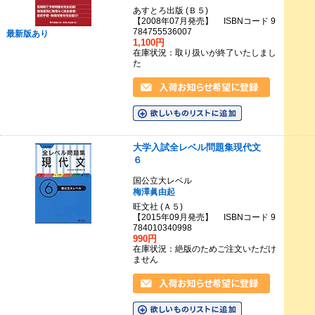
あすとろ出版 (Ｂ５)
【2008年07月発売】 ISBNコード 9
784755536007
最新版あり
1,100円
在庫状況：取り扱いが終了いたしまし
た
大学入試全レベル問題集現代文
６
国公立大レベル
梅澤眞由起
旺文社 (Ａ５)
【2015年09月発売】 ISBNコード 9
784010340998
990円
在庫状況：絶版のためご注文いただけ
ません