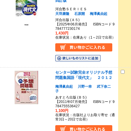
四訂版
河合塾ＳＥＲＩＥＳ
天羽康隆
石原開
梅澤眞由起
河合出版 (Ａ５)
【2025年06月発売】 ISBNコード 9
784777230174
1,430円
在庫状況：在庫あり（1～2日で出荷）
センター試験完全オリジナル予想
問題集国語「現代文」 ２０１２
梅澤眞由起
川野一幸
武下奈二
子
あすとろ出版 (Ｂ５)
【2011年07月発売】 ISBNコード 9
784755536427
1,100円
在庫状況：出版社よりお取り寄せ（通
常3日～20日で出荷）