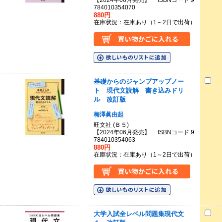
【2024年06月発売】 ISBNコード 9
784010354070
880円
在庫状況：在庫あり（1～2日で出荷）
基礎からのジャンプアップノー
ト 現代文読解 書き込みドリ
ル 改訂版
梅澤眞由起
旺文社 (Ｂ５)
【2024年06月発売】 ISBNコード 9
784010354063
880円
在庫状況：在庫あり（1～2日で出荷）
大学入試全レベル問題集現代文