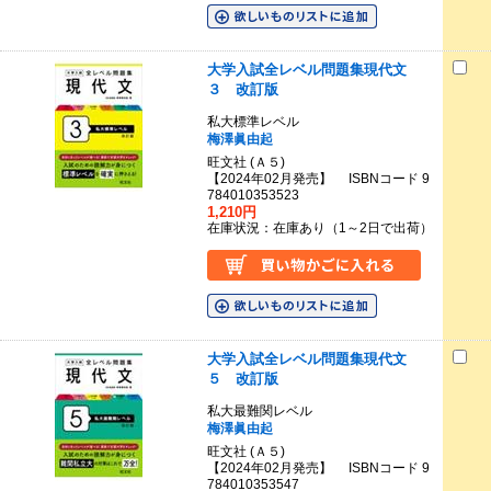
大学入試全レベル問題集現代文
３ 改訂版
私大標準レベル
梅澤眞由起
旺文社 (Ａ５)
【2024年02月発売】 ISBNコード 9
784010353523
1,210円
在庫状況：在庫あり（1～2日で出荷）
大学入試全レベル問題集現代文
５ 改訂版
私大最難関レベル
梅澤眞由起
旺文社 (Ａ５)
【2024年02月発売】 ISBNコード 9
784010353547