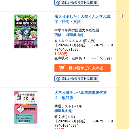
魔入りました！入間くんと学ぶ漢
字・語句・文法
中学３年間の国語力を総復習！
西修
梅澤眞由起
ＫＡＤＯＫＡＷＡ (四六判)
【2024年12月発売】 ISBNコード 9
784046071590
1,650円
在庫状況：在庫あり（1～2日で出荷）
大学入試全レベル問題集現代文
２ 改訂版
共通テストレベル
梅澤眞由起
旺文社 (Ａ５)
【2020年02月発売】 ISBNコード 9
784010345924