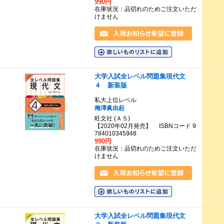
990円
在庫状況：品切れのためご注文いただ
けません
大学入試全レベル問題集現代文
４ 新装版
私大上位レベル
梅澤眞由起
旺文社 (Ａ５)
【2020年02月発売】 ISBNコード 9
784010345948
990円
在庫状況：品切れのためご注文いただ
けません
大学入試全レベル問題集現代文