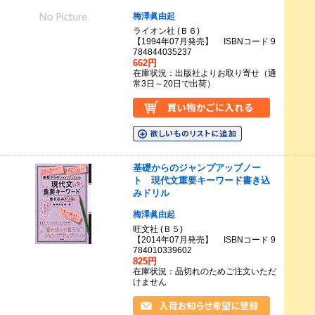
梅澤眞由起
ライオン社 (Ｂ６)
【1994年07月発売】 ISBNコード 9
784844035237
662円
在庫状況：出版社よりお取り寄せ（通
常3日～20日で出荷）
基礎からのジャンプアップノー
ト 現代文重要キーワード書き込
みドリル
梅澤眞由起
旺文社 (Ｂ５)
【2014年07月発売】 ISBNコード 9
784010339602
825円
在庫状況：品切れのためご注文いただ
けません