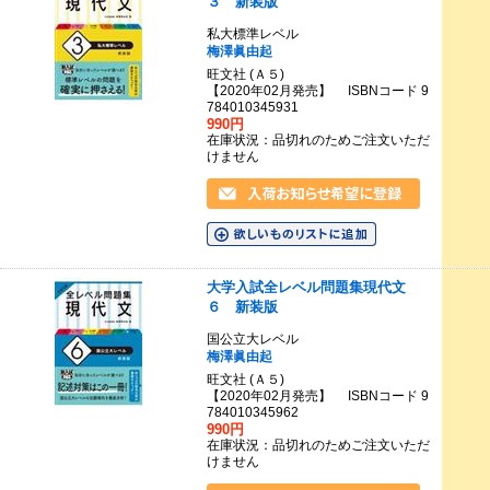
３ 新装版
私大標準レベル
梅澤眞由起
旺文社 (Ａ５)
【2020年02月発売】 ISBNコード 9
784010345931
990円
在庫状況：品切れのためご注文いただ
けません
大学入試全レベル問題集現代文
６ 新装版
国公立大レベル
梅澤眞由起
旺文社 (Ａ５)
【2020年02月発売】 ISBNコード 9
784010345962
990円
在庫状況：品切れのためご注文いただ
けません