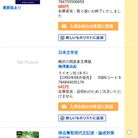
784755506659
880円
最新版あり
在庫状況：取り扱いが終了いたしまし
た
日本文学史
梅沢の我楽多文庫版
梅澤眞由起
ライオン社 (Ｂ６)
【1992年08月発売】 ISBNコード 9
784844035176
641円
在庫状況：品切れのためご注文いただ
けません
得点奪取現代文記述・論述対策