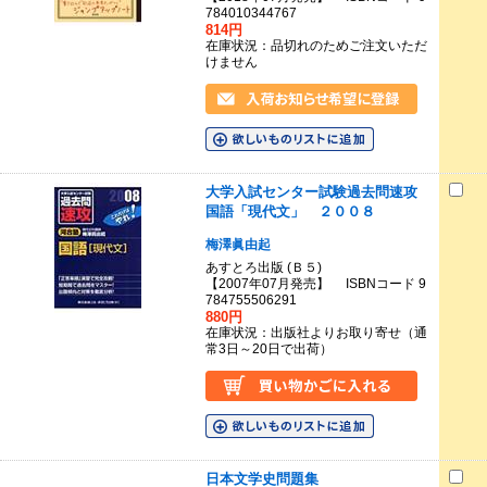
784010344767
814円
在庫状況：品切れのためご注文いただ
けません
大学入試センター試験過去問速攻
国語「現代文」 ２００８
梅澤眞由起
あすとろ出版 (Ｂ５)
【2007年07月発売】 ISBNコード 9
784755506291
880円
在庫状況：出版社よりお取り寄せ（通
常3日～20日で出荷）
日本文学史問題集