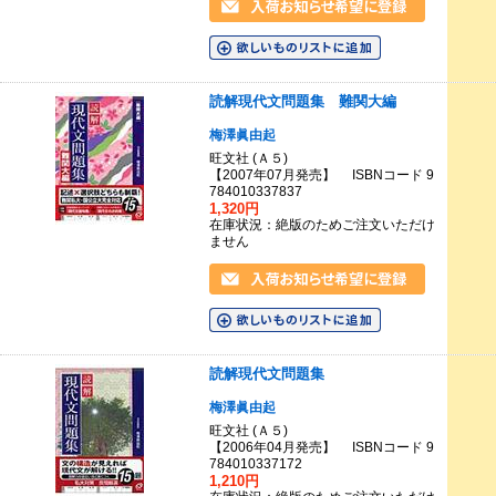
読解現代文問題集 難関大編
梅澤眞由起
旺文社 (Ａ５)
【2007年07月発売】 ISBNコード 9
784010337837
1,320円
在庫状況：絶版のためご注文いただけ
ません
読解現代文問題集
梅澤眞由起
旺文社 (Ａ５)
【2006年04月発売】 ISBNコード 9
784010337172
1,210円