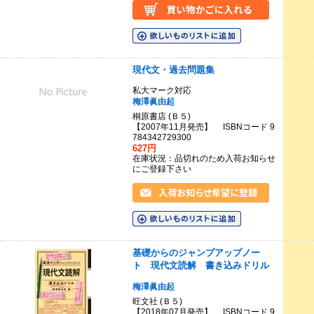
現代文・過去問題集
私大マーク対応
梅澤眞由起
桐原書店 (Ｂ５)
【2007年11月発売】 ISBNコード 9
784342729300
627円
在庫状況：品切れのため入荷お知らせ
にご登録下さい
基礎からのジャンプアップノー
ト 現代文読解 書き込みドリル
梅澤眞由起
旺文社 (Ｂ５)
【2018年07月発売】 ISBNコード 9