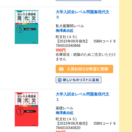
大学入試全レベル問題集現代文
５
私大最難関レベル
梅澤眞由起
旺文社 (Ａ５)
【2015年09月発売】 ISBNコード 9
784010340868
990円
在庫状況：絶版のためご注文いただけ
ません
大学入試全レベル問題集現代文
１
基礎レベル
梅澤眞由起
旺文社 (Ａ５)
【2015年06月発売】 ISBNコード 9
784010340820