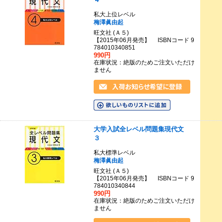
私大上位レベル
梅澤眞由起
旺文社 (Ａ５)
【2015年06月発売】 ISBNコード 9
784010340851
990円
在庫状況：絶版のためご注文いただけ
ません
大学入試全レベル問題集現代文
３
私大標準レベル
梅澤眞由起
旺文社 (Ａ５)
【2015年06月発売】 ISBNコード 9
784010340844
990円
在庫状況：絶版のためご注文いただけ
ません