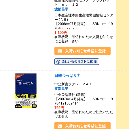
生産性労働情報センターブックレッ
ト ｎｏ．１２
渡部昌平
日本生産性本部生産性労働情報センタ
ー (Ａ５)
【2008年07月発売】 ISBNコード 9
784883723256
1,100円
在庫状況：品切れのため入荷お知らせ
にご登録下さい
日韓つっぱり力
中公新書ラクレ ２４１
渡部昌平
中央公論新社 (新書)
【2007年04月発売】 ISBNコード 9
784121502414
792円
在庫状況：品切れのためご注文いただ
けません