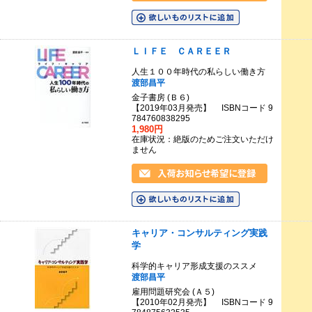
ＬＩＦＥ ＣＡＲＥＥＲ
人生１００年時代の私らしい働き方
渡部昌平
金子書房 (Ｂ６)
【2019年03月発売】 ISBNコード 9
784760838295
1,980円
在庫状況：絶版のためご注文いただけ
ません
キャリア・コンサルティング実践
学
科学的キャリア形成支援のススメ
渡部昌平
雇用問題研究会 (Ａ５)
【2010年02月発売】 ISBNコード 9