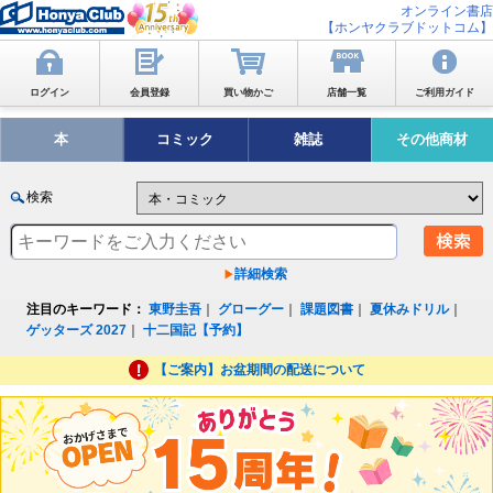
オンライン書店
【ホンヤクラブドットコム】
ログイン
会員登録
買い物かご
店舗一覧
ご利用ガイド
本
コミック
雑誌
その他商材
検索
詳細検索
注目のキーワード：
東野圭吾
｜
グローグー
｜
課題図書
｜
夏休みドリル
｜
ゲッターズ 2027
｜
十二国記【予約】
【ご案内】お盆期間の配送について