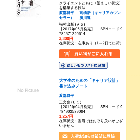
クライエントともに〈望ましい状況〉
を構築する技法
渡部昌平
高橋浩（キャリアカウン
セラー）
廣川進
福村出版 (Ａ５)
【2017年05月発売】 ISBNコード 9
784571240614
3,300円
在庫状況：在庫あり（1～2日で出荷）
大学生のための「キャリア設計」
書き込みノート
渡部昌平
三文舎 (Ｂ５)
【2012年04月発売】 ISBNコード 9
784903589084
1,257円
在庫状況：当店ではお取り扱いがござ
いません