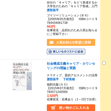
自分の「キャリア」をどう形成するか
大学生のための「キャリア形成」入門
渡部昌平
ブイツーソリューション (Ｂ６)
【2005年05月発売】 ISBNコード 9
784434061738
943円
在庫状況：品切れのため入荷お知らせ
にご登録下さい
社会構成主義キャリア・カウンセ
リングの理論と実践
ナラティブ、質的アセスメントの活用
渡部昌平
下村英雄
福村出版 (Ａ５)
【2015年07月発売】 ISBNコード 9
784571240560
3,520円
在庫状況：在庫あり（1～2日で出荷）