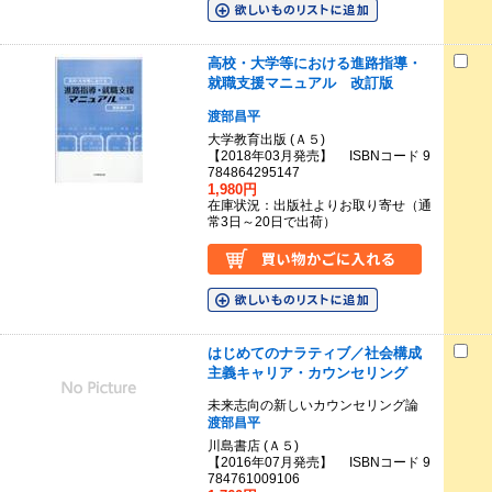
高校・大学等における進路指導・
就職支援マニュアル 改訂版
渡部昌平
大学教育出版 (Ａ５)
【2018年03月発売】 ISBNコード 9
784864295147
1,980円
在庫状況：出版社よりお取り寄せ（通
常3日～20日で出荷）
はじめてのナラティブ／社会構成
主義キャリア・カウンセリング
未来志向の新しいカウンセリング論
渡部昌平
川島書店 (Ａ５)
【2016年07月発売】 ISBNコード 9
784761009106