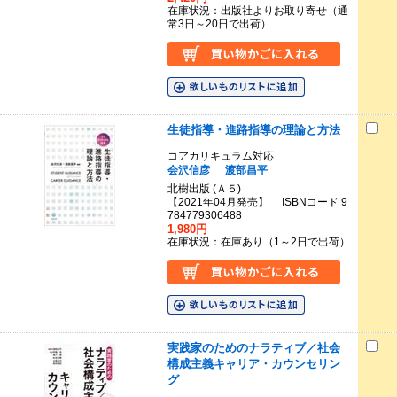
在庫状況：出版社よりお取り寄せ（通
常3日～20日で出荷）
生徒指導・進路指導の理論と方法
コアカリキュラム対応
会沢信彦
渡部昌平
北樹出版 (Ａ５)
【2021年04月発売】 ISBNコード 9
784779306488
1,980円
在庫状況：在庫あり（1～2日で出荷）
実践家のためのナラティブ／社会
構成主義キャリア・カウンセリン
グ