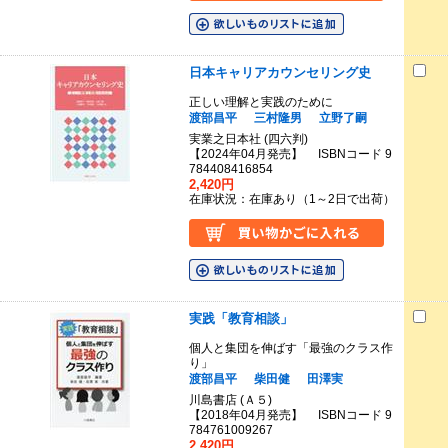
日本キャリアカウンセリング史
正しい理解と実践のために
渡部昌平
三村隆男
立野了嗣
実業之日本社 (四六判)
【2024年04月発売】 ISBNコード 9
784408416854
2,420円
在庫状況：在庫あり（1～2日で出荷）
実践「教育相談」
個人と集団を伸ばす「最強のクラス作
り」
渡部昌平
柴田健
田澤実
川島書店 (Ａ５)
【2018年04月発売】 ISBNコード 9
784761009267
2,420円