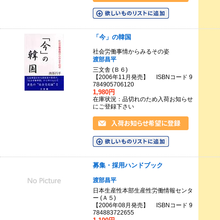
「今」の韓国
社会労働事情からみるその姿
渡部昌平
三文舎 (Ｂ６)
【2006年11月発売】 ISBNコード 9
784905706120
1,980円
在庫状況：品切れのため入荷お知らせ
にご登録下さい
募集・採用ハンドブック
渡部昌平
日本生産性本部生産性労働情報センタ
ー (Ａ５)
【2006年08月発売】 ISBNコード 9
784883722655