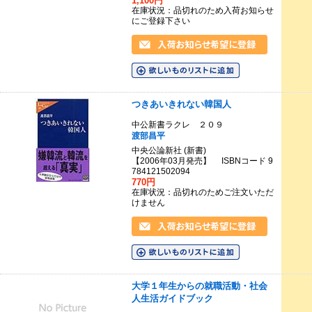
1,100円
在庫状況：品切れのため入荷お知らせ
にご登録下さい
つきあいきれない韓国人
中公新書ラクレ ２０９
渡部昌平
中央公論新社 (新書)
【2006年03月発売】 ISBNコード 9
784121502094
770円
在庫状況：品切れのためご注文いただ
けません
大学１年生からの就職活動・社会
人生活ガイドブック