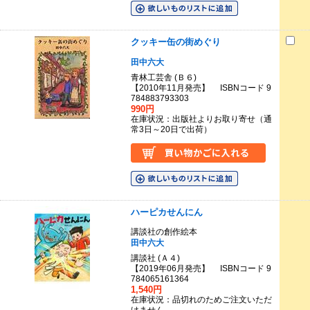
クッキー缶の街めぐり
田中六大
青林工芸舎 (Ｂ６)
【2010年11月発売】 ISBNコード 9
784883793303
990円
在庫状況：出版社よりお取り寄せ（通
常3日～20日で出荷）
ハーピカせんにん
講談社の創作絵本
田中六大
講談社 (Ａ４)
【2019年06月発売】 ISBNコード 9
784065161364
1,540円
在庫状況：品切れのためご注文いただ