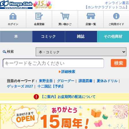
オンライン書店
【ホンヤクラブドットコム】
ログイン
会員登録
買い物かご
店舗一覧
ご利用ガイド
本
コミック
雑誌
その他商材
検索
詳細検索
注目のキーワード：
東野圭吾
｜
グローグー
｜
課題図書
｜
夏休みドリル
｜
ゲッターズ 2027
｜
十二国記【予約】
【ご案内】お盆期間の配送について