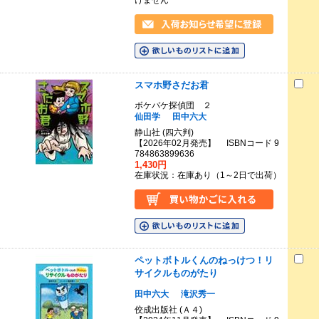
けません
スマホ野さだお君
ボケバケ探偵団 ２
仙田学
田中六大
静山社 (四六判)
【2026年02月発売】 ISBNコード 9
784863899636
1,430円
在庫状況：在庫あり（1～2日で出荷）
ペットボトルくんのねっけつ！リ
サイクルものがたり
田中六大
滝沢秀一
佼成出版社 (Ａ４)