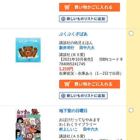
ぶくぶくざばあ
講談社の幼児えほん
新井洋行
田中六大
講談社 (Ｂ５変)
【2021年10月発売】 ISBNコード 9
784065241745
1,210円
在庫状況：在庫あり（1～2日で出荷）
地下室の日曜日
おばけだってなやみます
わくわくライブラリー
村上しいこ
田中六大
講談社 (Ａ５変)