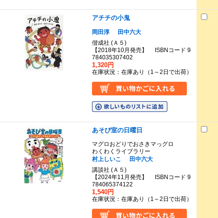
アチチの小鬼
岡田淳
田中六大
偕成社 (Ａ５)
【2018年10月発売】 ISBNコード 9
784035307402
1,320円
在庫状況：在庫あり（1～2日で出荷）
あそび室の日曜日
マグロおどりでおさきマっグロ
わくわくライブラリー
村上しいこ
田中六大
講談社 (Ａ５)
【2024年11月発売】 ISBNコード 9
784065374122
1,540円
在庫状況：在庫あり（1～2日で出荷）