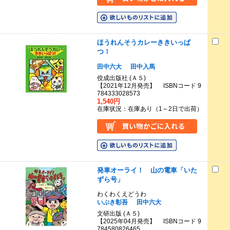
ほうれんそうカレーききいっぱ
つ！
田中六大
田中入馬
佼成出版社 (Ａ５)
【2021年12月発売】 ISBNコード 9
784333028573
1,540円
在庫状況：在庫あり（1～2日で出荷）
発車オーライ！ 山の電車「いた
ずら号」
わくわくえどうわ
いぶき彰吾
田中六大
文研出版 (Ａ５)
【2025年04月発売】 ISBNコード 9
784580826465