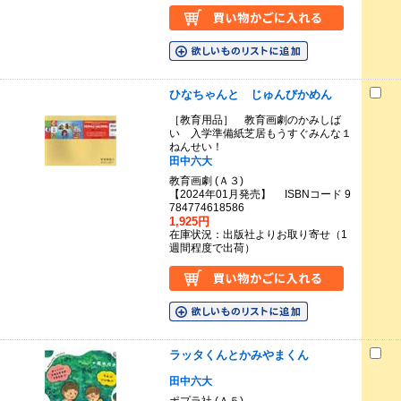
ひなちゃんと じゅんびかめん
［教育用品］ 教育画劇のかみしば
い 入学準備紙芝居もうすぐみんな１
ねんせい！
田中六大
教育画劇 (Ａ３)
【2024年01月発売】 ISBNコード 9
784774618586
1,925円
在庫状況：出版社よりお取り寄せ（1
週間程度で出荷）
ラッタくんとかみやまくん
田中六大