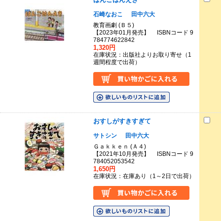
石崎なおこ
田中六大
教育画劇 (Ｂ５)
【2023年01月発売】 ISBNコード 9
784774622842
1,320円
在庫状況：出版社よりお取り寄せ（1
週間程度で出荷）
おすしがすきすぎて
サトシン
田中六大
Ｇａｋｋｅｎ (Ａ４)
【2021年10月発売】 ISBNコード 9
784052053542
1,650円
在庫状況：在庫あり（1～2日で出荷）