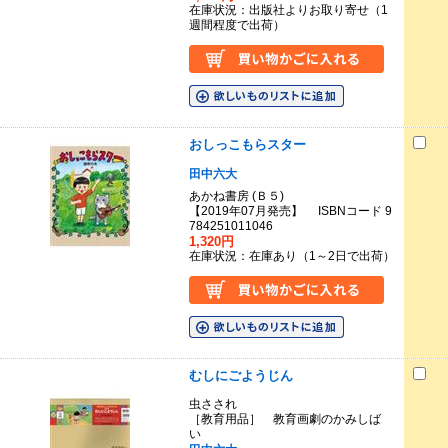
在庫状況：出版社よりお取り寄せ（1
週間程度で出荷）
おしっこもらスター
田中六大
あかね書房 (Ｂ５)
【2019年07月発売】 ISBNコード 9
784251011046
1,320円
在庫状況：在庫あり（1～2日で出荷）
むしにごようじん
虫さされ
［教育用品］ 教育画劇のかみしば
い