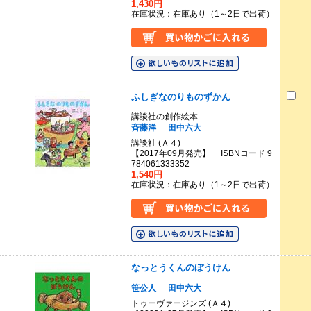
1,430円
在庫状況：在庫あり（1～2日で出荷）
ふしぎなのりものずかん
講談社の創作絵本
斉藤洋
田中六大
講談社 (Ａ４)
【2017年09月発売】 ISBNコード 9
784061333352
1,540円
在庫状況：在庫あり（1～2日で出荷）
なっとうくんのぼうけん
笹公人
田中六大
トゥーヴァージンズ (Ａ４)