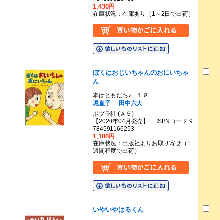
1,430円
在庫状況：在庫あり（1～2日で出荷）
ぼくはおじいちゃんのおにいちゃ
ん
本はともだち♪ １８
堀直子
田中六大
ポプラ社 (Ａ５)
【2020年04月発売】 ISBNコード 9
784591166253
1,100円
在庫状況：出版社よりお取り寄せ（1
週間程度で出荷）
いやいやはるくん