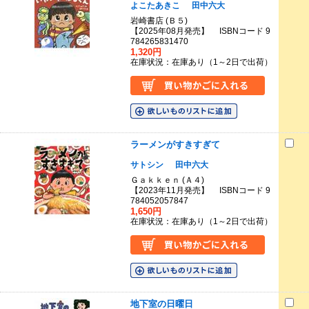
よこたあきこ
田中六大
岩崎書店 (Ｂ５)
【2025年08月発売】 ISBNコード 9
784265831470
1,320円
在庫状況：在庫あり（1～2日で出荷）
ラーメンがすきすぎて
サトシン
田中六大
Ｇａｋｋｅｎ (Ａ４)
【2023年11月発売】 ISBNコード 9
784052057847
1,650円
在庫状況：在庫あり（1～2日で出荷）
地下室の日曜日