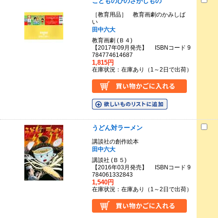
こどものひのさがしもの
［教育用品］ 教育画劇のかみしば
い
田中六大
教育画劇 (Ｂ４)
【2017年09月発売】 ISBNコード 9
784774614687
1,815円
在庫状況：在庫あり（1～2日で出荷）
うどん対ラーメン
講談社の創作絵本
田中六大
講談社 (Ｂ５)
【2016年03月発売】 ISBNコード 9
784061332843
1,540円
在庫状況：在庫あり（1～2日で出荷）