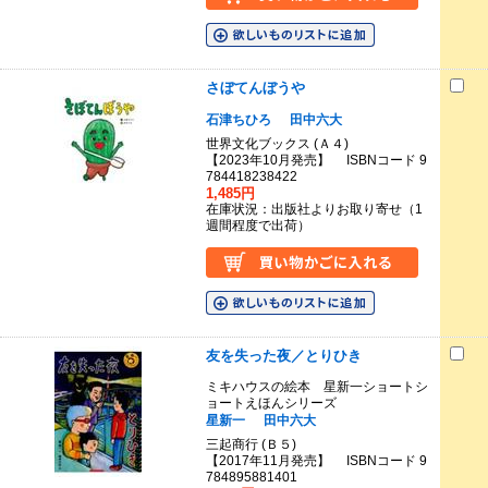
さぼてんぼうや
石津ちひろ
田中六大
世界文化ブックス (Ａ４)
【2023年10月発売】 ISBNコード 9
784418238422
1,485円
在庫状況：出版社よりお取り寄せ（1
週間程度で出荷）
友を失った夜／とりひき
ミキハウスの絵本 星新一ショートシ
ョートえほんシリーズ
星新一
田中六大
三起商行 (Ｂ５)
【2017年11月発売】 ISBNコード 9
784895881401