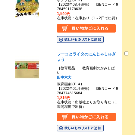
ポプラ社 (Ａ５)
【2023年08月発売】 ISBNコード 9
784591178638
1,540円
在庫状況：在庫あり（1～2日で出荷）
フーコとライタのにんじゃしゅぎ
ょう
［教育用品］ 教育画劇のかみしば
い
田中六大
教育画劇 (Ｂ４)
【2022年01月発売】 ISBNコード 9
784774615684
1,815円
在庫状況：出版社よりお取り寄せ（1
週間程度で出荷）