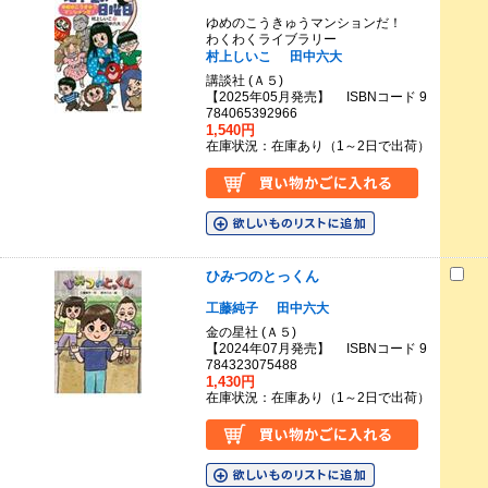
ゆめのこうきゅうマンションだ！
わくわくライブラリー
村上しいこ
田中六大
講談社 (Ａ５)
【2025年05月発売】 ISBNコード 9
784065392966
1,540円
在庫状況：在庫あり（1～2日で出荷）
ひみつのとっくん
工藤純子
田中六大
金の星社 (Ａ５)
【2024年07月発売】 ISBNコード 9
784323075488
1,430円
在庫状況：在庫あり（1～2日で出荷）