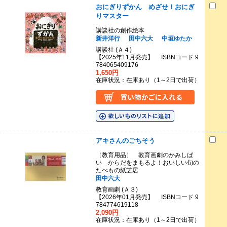
おにぎりずかん めざせ！おにぎ
りマスター
講談社の創作絵本
新井洋行
田中六大
中垣ゆたか
講談社 (Ａ４)
【2025年11月発売】 ISBNコード 9
784065409176
1,650円
在庫状況：在庫あり（1～2日で出荷）
アキさんのごちそう
［教育用品］ 教育画劇のかみしば
い からだをまもるよ！おいしい旬の
たべもの紙芝居
田中六大
教育画劇 (Ａ３)
【2026年01月発売】 ISBNコード 9
784774619118
2,090円
在庫状況：在庫あり（1～2日で出荷）