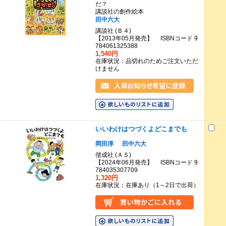
だ？
講談社の創作絵本
田中六大
講談社 (Ｂ４)
【2013年05月発売】 ISBNコード 9
784061325388
1,540円
在庫状況：品切れのためご注文いただ
けません
いいわけはつづくよどこまでも
岡田淳
田中六大
偕成社 (Ａ５)
【2024年06月発売】 ISBNコード 9
784035307709
1,320円
在庫状況：在庫あり（1～2日で出荷）