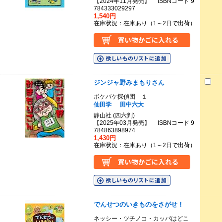
【2024年11月発売】 ISBNコード 9
784333029297
1,540円
在庫状況：在庫あり（1～2日で出荷）
ジンジャ野みまもりさん
ボケバケ探偵団 １
仙田学
田中六大
静山社 (四六判)
【2025年03月発売】 ISBNコード 9
784863898974
1,430円
在庫状況：在庫あり（1～2日で出荷）
でんせつのいきものをさがせ！
ネッシー・ツチノコ・カッパはどこ