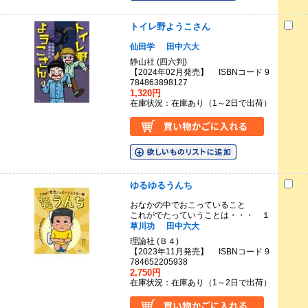
トイレ野ようこさん
仙田学
田中六大
静山社 (四六判)
【2024年02月発売】 ISBNコード 9
784863898127
1,320円
在庫状況：在庫あり（1～2日で出荷）
ゆるゆるうんち
おなかの中でおこっていること
これがでたっていうことは・・・ １
草川功
田中六大
理論社 (Ｂ４)
【2023年11月発売】 ISBNコード 9
784652205938
2,750円
在庫状況：在庫あり（1～2日で出荷）