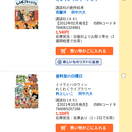
講談社の創作絵本
斉藤洋
田中六大
講談社 (Ａ４)
【2012年02月発売】 ISBNコード 9
784061324961
1,540円
在庫状況：出版社よりお取り寄せ（1
週間程度で出荷）
資料室の日曜日
ミイラとハロウィン
わくわくライブラリー
村上しいこ
田中六大
講談社 (Ａ５)
【2021年10月発売】 ISBNコード 9
784065257166
1,320円
在庫状況：在庫あり（1～2日で出荷）