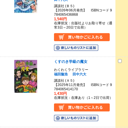
講談社 (Ｂ５)
【2026年06月発売】 ISBNコード 9
784065436868
1,540円
在庫状況：出版社よりお取り寄せ（通
常3日～20日で出荷）
くすのき学級の魔女
わくわくライブラリー
福田隆浩
田中六大
講談社 (Ａ５)
【2025年11月発売】 ISBNコード 9
784065414170
1,430円
在庫状況：在庫あり（1～2日で出荷）