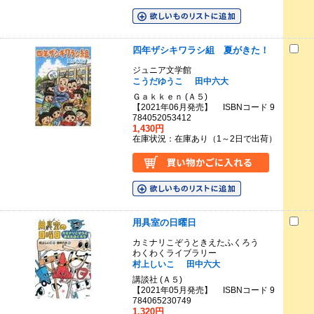
四年ザシキワラシ組 夏がきた！
ジュニア文学館
こうだゆうこ
田中六大
Ｇａｋｋｅｎ (Ａ５)
【2021年06月発売】 ISBNコード 9
784052053412
1,430円
在庫状況：在庫あり（1～2日で出荷）
用具室の日曜日
カミナリこぞうときえたふくろう
わくわくライブラリー
村上しいこ
田中六大
講談社 (Ａ５)
【2021年05月発売】 ISBNコード 9
784065230749
1,320円