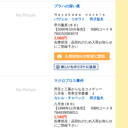
プラハの深い夜
Ｈａｙａｋａｗａ ｎｏｖｅｌｓ
パヴェル・コホウト
田才益夫
早川書房 (Ｂ６)
【2000年10月発売】 ISBNコード 9
784152083074
3,080円
在庫状況：品切れのため入荷お知らせ
にご登録下さい
マクロプロス事件
序言と三幕からなるコメディー
八月舎・世界文学叢書 １
カレル・チャペック
田才益夫
八月舎 (Ｂ６)
【1998年12月発売】 ISBNコード 9
784939058011
1,540円
在庫状況：品切れのため入荷お知らせ
にご登録下さい