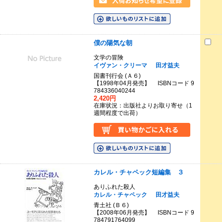
僕の陽気な朝
文学の冒険
イヴァン・クリーマ
田才益夫
国書刊行会 (Ａ６)
【1998年04月発売】 ISBNコード 9
784336040244
2,420円
在庫状況：出版社よりお取り寄せ（1
週間程度で出荷）
カレル・チャペック短編集 ３
ありふれた殺人
カレル・チャペック
田才益夫
青土社 (Ｂ６)
【2008年06月発売】 ISBNコード 9
784791764099