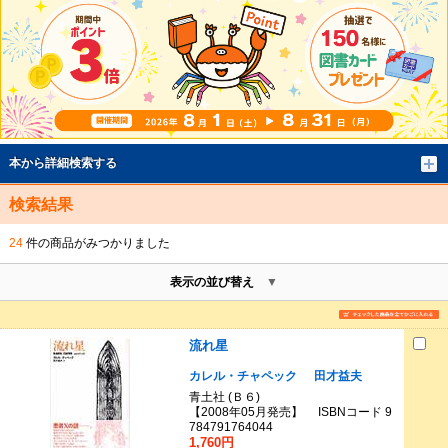
本から詳細検索する
検索結果
24
件の商品がみつかりました
表示の並び替え
流れ星
カレル・チャペック
田才益夫
青土社 (Ｂ６)
【2008年05月発売】 ISBNコード 9
784791764044
1,760円