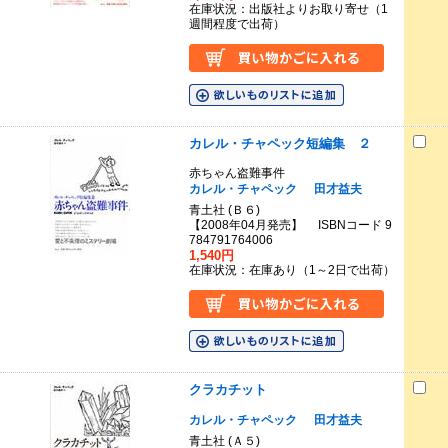
在庫状況：出版社よりお取り寄せ（1
週間程度で出荷）
カレル・チャペック短編集 ２
赤ちゃん盗難事件
カレル・チャペック
田才益夫
青土社 (Ｂ６)
【2008年04月発売】 ISBNコード 9
784791764006
1,540円
在庫状況：在庫あり（1～2日で出荷）
クラカチット
カレル・チャペック
田才益夫
青土社 (Ａ５)