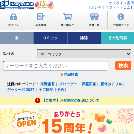
オンライン書店
【ホンヤクラブドットコム】
ログイン
会員登録
買い物かご
店舗一覧
ご利用ガイド
本
コミック
雑誌
その他商材
検索
詳細検索
注目のキーワード：
東野圭吾
｜
グローグー
｜
課題図書
｜
夏休みドリル
｜
ゲッターズ 2027
｜
十二国記【予約】
【ご案内】お盆期間の配送について