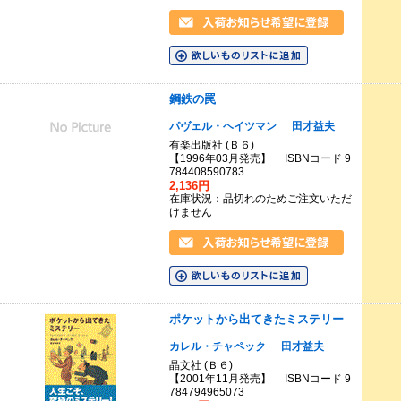
鋼鉄の罠
パヴェル・ヘイツマン
田才益夫
有楽出版社 (Ｂ６)
【1996年03月発売】 ISBNコード 9
784408590783
2,136円
在庫状況：品切れのためご注文いただ
けません
ポケットから出てきたミステリー
カレル・チャペック
田才益夫
晶文社 (Ｂ６)
【2001年11月発売】 ISBNコード 9
784794965073