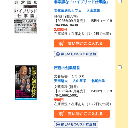
非常識な「ハイブリッド仕事論」
文化放送浜カフェ
入山章栄
祥伝社 (四六判)
【2025年09月発売】 ISBNコード 9
784396618438
2,090円
在庫状況：在庫あり（1～2日で出荷）
圧勝の創業経営
文春新書 １５００
安田隆夫
入山章栄
北尾吉孝
文藝春秋 (新書)
【2025年07月発売】 ISBNコード 9
784166615001
990円
在庫状況：在庫あり（1～2日で出荷）