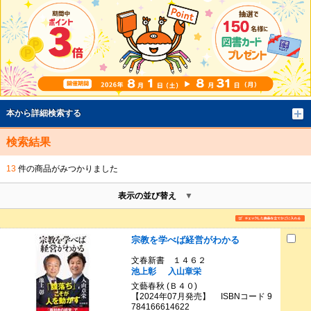
本から詳細検索する
検索結果
13
件の商品がみつかりました
表示の並び替え
宗教を学べば経営がわかる
文春新書 １４６２
池上彰
入山章栄
文藝春秋 (Ｂ４０)
【2024年07月発売】 ISBNコード 9
784166614622