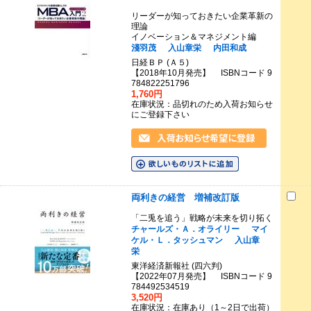
リーダーが知っておきたい企業革新の
理論
イノベーション＆マネジメント編
淺羽茂
入山章栄
内田和成
日経ＢＰ (Ａ５)
【2018年10月発売】 ISBNコード 9
784822251796
1,760円
在庫状況：品切れのため入荷お知らせ
にご登録下さい
両利きの経営 増補改訂版
「二兎を追う」戦略が未来を切り拓く
チャールズ・Ａ．オライリー
マイ
ケル・Ｌ．タッシュマン
入山章
栄
東洋経済新報社 (四六判)
【2022年07月発売】 ISBNコード 9
784492534519
3,520円
在庫状況：在庫あり（1～2日で出荷）