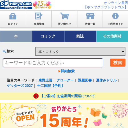
オンライン書店
【ホンヤクラブドットコム】
ログイン
会員登録
買い物かご
店舗一覧
ご利用ガイド
本
コミック
雑誌
その他商材
検索
詳細検索
注目のキーワード：
東野圭吾
｜
グローグー
｜
課題図書
｜
夏休みドリル
｜
ゲッターズ 2027
｜
十二国記【予約】
【ご案内】お盆期間の配送について