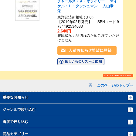
チャールズ・Ａ・オライリー
マイ
ケル・Ｌ・タッシュマン
入山章
栄
東洋経済新報社 (Ｂ６)
【2019年02月発売】 ISBNコード 9
784492534083
2,640円
在庫状況：品切れのためご注文いただ
けません
このページのトップへ
重要なお知らせ
ジャンルで絞り込む
著者で絞り込む
商品カテゴリー