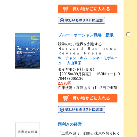
ブルー・オーシャン戦略 新版
競争のない世界を創造する
Ｈａｒｖａｒｄ Ｂｕｓｉｎｅｓｓ
Ｒｅｖｉｅｗ Ｐｒｅｓｓ
Ｗ．チャン・キム
レネ・モボルニ
ュ
入山章栄
ダイヤモンド社 (Ｂ６)
【2015年09月発売】 ISBNコード 9
784478065136
2,970円
在庫状況：在庫あり（1～2日で出荷）
両利きの経営
「二兎を追う」戦略が未来を切り拓く