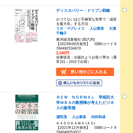
ディスカバリー・ドリブン戦略
かつてないほど不確実な世界で「成長
を最大化」する方法
リタ・マグレイス
入山章栄
大浦
千鶴子
東洋経済新報社 (四六判)
【2023年09月発売】 ISBNコード 9
784492534670
2,640円
在庫状況：出版社よりお取り寄せ（通
常3日～20日で出荷）
ＮＥＷ ＮＯＲＭＡＬ 早稲田大
学ＭＢＡの教授陣が考えたビジネ
スの新常識
淺羽茂
入山章栄
内田和成
ＫＡＤＯＫＡＷＡ (Ａ５)
【2021年12月発売】 ISBNコード 9
784046053022