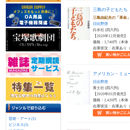
三島の子どもたち
三島由紀夫の「革命
日比野啓
白水社 (四六判)
【2020年12月発売】 I
価格：3,740円（本体
在庫状況：在庫あり（
アメリカン・ミュ
日比野啓
青土社 (四六判)
【2020年03月発売】 I
価格：2,420円（本体
在庫状況：在庫あり（
芸術・アート(5)
ビジネス(3)