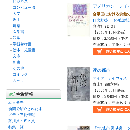
ビジネス
アメリカン・レイ
コンピュータ
人文
合衆国における労働
理工
日比野啓
下河辺美
建築
彩流社 (Ｂ６)
医学書
【2017年10月発売】 I
語学
価格：2,750円（本体
学習参考書
在庫状況：出版社より
絵本・児童書
文庫
新書
その他
死の都市
コミック
マイク・デイヴィス
ムック
青土社 (四六判)
【2026年06月発売】 I
特集情報
価格：5,940円（本体
本日発売
在庫状況：在庫あり（
新聞で紹介された本
メディア化情報
芥川賞・直木賞
特集一覧
「地域市民演劇」