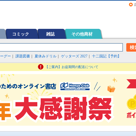
画（コミック）など在庫も充実
コミック
雑誌
その他商材
ーグー
｜
課題図書
｜
夏休みドリル
｜
ゲッターズ 2027
｜
十二国記【予約】
【ご案内】お盆期間の配送について