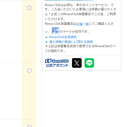
Honya Clubはお得な「本のポイントサービス」で
す。ご入会いただいたお客様には特典が盛りだくさ
ん！お近くのHonyaClub加盟書店でご入会、ご利用
いただけます。
Honya Club加盟書店は
にてご確認くださ
店舗一覧
い。
のマークが目印です。
HonyaClub会員規約
個人情報の取扱いに関する規程
※上記は加盟書店店頭で使用できるHonyaClubカー
ドの規約です。