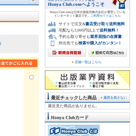
Honya Club.comへようこそ
Honya Club.comは日本出版販売株式会社が運営している
インターネット書店です。
ご利用ガイドはこちら
サイトで注文&
書店受け取り送料無料
宅配なら3,000円以上で
送料無料！
予約も取り寄せも
業界屈指の在庫量
外出先でも
検索や購入がカンタン！
順
店舗一覧はこちら
最近チェックした商品
履歴を残さない
最近見た商品がありません。
Honya Clubカード