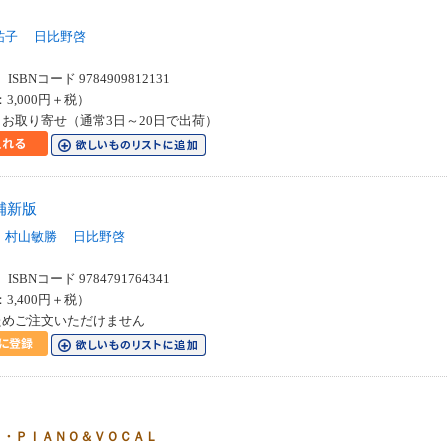
祐子
日比野啓
SBNコード 9784909812131
：3,000円＋税）
お取り寄せ（通常3日～20日で出荷）
補新版
村山敏勝
日比野啓
SBNコード 9784791764341
：3,400円＋税）
ためご注文いただけません
Ｏ・ＰＩＡＮＯ＆ＶＯＣＡＬ