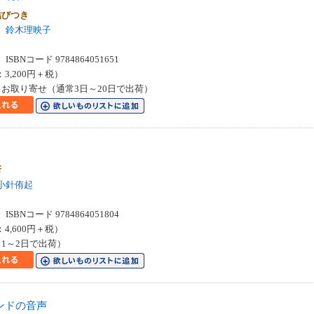
結びつき
鈴木理映子
SBNコード 9784864051651
：3,200円＋税）
お取り寄せ（通常3日～20日で出荷）
所
小針侑起
SBNコード 9784864051804
：4,600円＋税）
1～2日で出荷）
ンドの音声