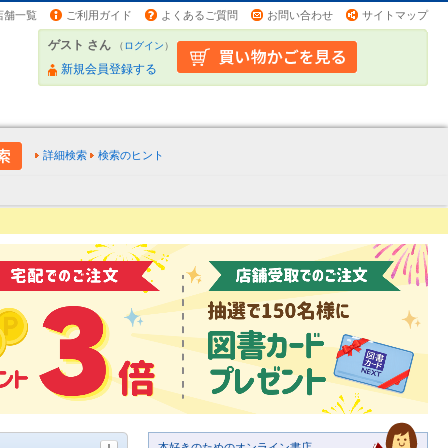
店舗一覧
ご利用ガイド
よくあるご質問
お問い合わせ
サイトマップ
ゲスト さん
（
ログイン
）
新規会員登録する
詳細検索
検索のヒント
本好きのためのオンライン書店