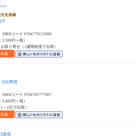
バー
の文化表象
知子
SBNコード 9784779123986
：2,500円＋税）
お取り寄せ（1週間程度で出荷）
日比野啓
SBNコード 9784791777907
：5,400円＋税）
1～2日で出荷）
の現在