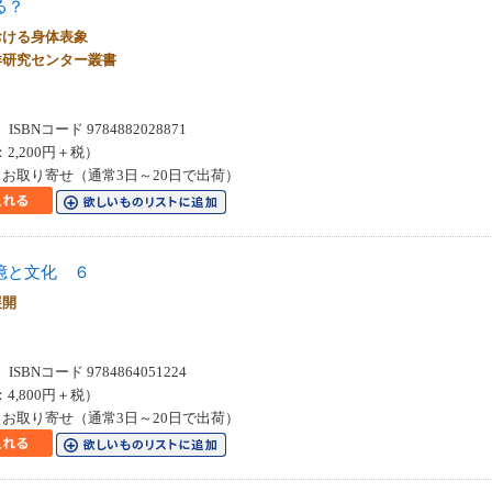
る？
おける身体表象
洋研究センター叢書
SBNコード 9784882028871
：2,200円＋税）
お取り寄せ（通常3日～20日で出荷）
憶と文化 ６
展開
SBNコード 9784864051224
：4,800円＋税）
お取り寄せ（通常3日～20日で出荷）