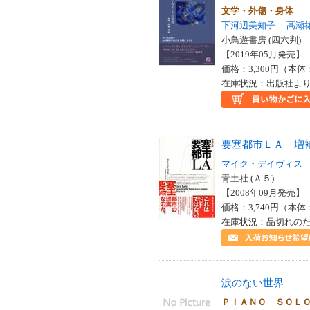
文学・外傷・身体
下河辺美知子
髙瀬
小鳥遊書房 (四六判)
【2019年05月発売】 I
価格：3,300円（本体
在庫状況：出版社より
要塞都市ＬＡ 増
マイク・デイヴィス
青土社 (Ａ５)
【2008年09月発売】 I
価格：3,740円（本体
在庫状況：品切れの
涙のない世界
ＰＩＡＮＯ ＳＯＬ