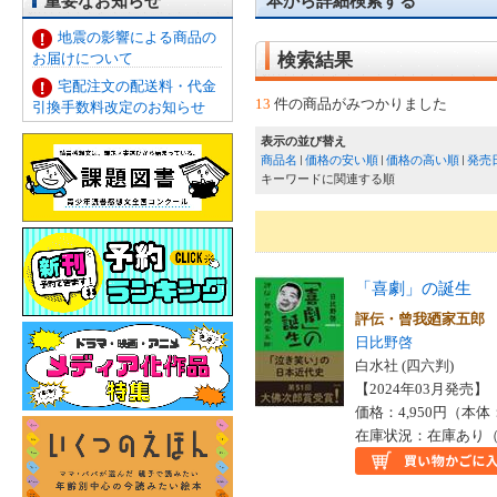
重要なお知らせ
本から詳細検索する
地震の影響による商品の
お届けについて
検索結果
宅配注文の配送料・代金
13
件の商品がみつかりました
引換手数料改定のお知らせ
表示の並び替え
商品名
価格の安い順
価格の高い順
発売
キーワードに関連する順
「喜劇」の誕生
評伝・曾我廼家五郎
日比野啓
白水社 (四六判)
【2024年03月発売】 I
価格：4,950円（本体
在庫状況：在庫あり（