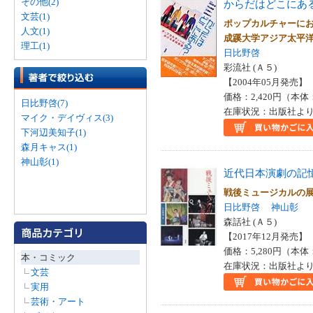
その他(2)
からだはどこにあ
文芸(1)
ポップカルチャーに
人文(1)
成蹊大学アジア太平
理工(1)
日比野啓
彩流社 (Ａ５)
【2004年05月発売】 I
価格：2,420円（本体
日比野啓(7)
在庫状況：出版社より
マイク・デイヴィス(3)
下河辺美知子(1)
森月キャス(1)
神山彰(1)
近代日本演劇の記
戦後ミュージカルの
日比野啓
神山彰
森話社 (Ａ５)
【2017年12月発売】 I
価格：5,280円（本体
本・コミック
在庫状況：出版社より
文芸
実用
芸術・アート