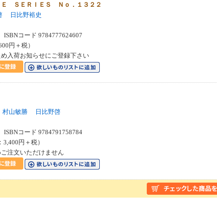
ＣＥ ＳＥＲＩＥＳ Ｎｏ．１３２２
啓
日比野裕史
SBNコード 9784777624607
600円＋税）
ため入荷お知らせにご登録下さい
村山敏勝
日比野啓
SBNコード 9784791758784
：3,400円＋税）
めご注文いただけません