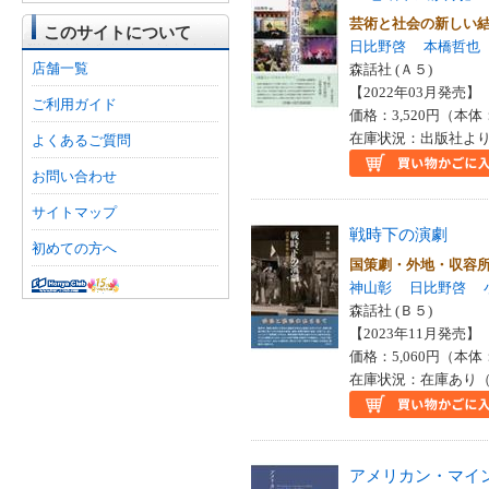
芸術と社会の新しい
このサイトについて
日比野啓
本橋哲也
店舗一覧
森話社 (Ａ５)
【2022年03月発売】 I
ご利用ガイド
価格：3,520円（本体
在庫状況：出版社より
よくあるご質問
お問い合わせ
サイトマップ
戦時下の演劇
初めての方へ
国策劇・外地・収容
神山彰
日比野啓
森話社 (Ｂ５)
【2023年11月発売】 I
価格：5,060円（本体
在庫状況：在庫あり（
アメリカン・マイ