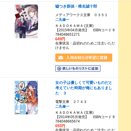
嘘つき探偵・椎名誠十郎
メディアワークス文庫 ０３５１
二丸修一
ＫＡＤＯＫＡＷＡ (文庫)
【2015年04月発売】 ISBNコード 9
784048651271
649円
在庫状況：品切れのためご注文いただ
けません
女の子は優しくて可愛いものだと
考えていた時期が俺にもありまし
た ３
電撃文庫 ２７４３
二丸修一
ＫＡＤＯＫＡＷＡ (文庫)
【2014年05月発売】 ISBNコード 9
784048665674
693円
在庫状況：品切れのためご注文いただ