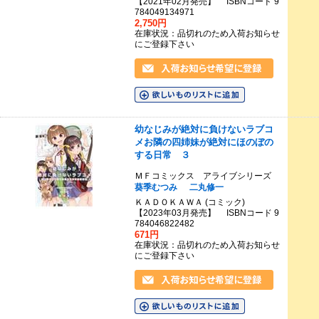
【2021年02月発売】 ISBNコード 9
784049134971
2,750円
在庫状況：品切れのため入荷お知らせ
にご登録下さい
幼なじみが絶対に負けないラブコ
メお隣の四姉妹が絶対にほのぼの
する日常 ３
ＭＦコミックス アライブシリーズ
葵季むつみ
二丸修一
ＫＡＤＯＫＡＷＡ (コミック)
【2023年03月発売】 ISBNコード 9
784046822482
671円
在庫状況：品切れのため入荷お知らせ
にご登録下さい