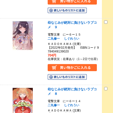
幼なじみが絶対に負けないラブコ
メ ９
電撃文庫 にー６ー１５
二丸修一
しぐれうい
ＫＡＤＯＫＡＷＡ (文庫)
【2022年02月発売】 ISBNコード 9
784049139020
704円
在庫状況：在庫あり（1～2日で出荷）
幼なじみが絶対に負けないラブコ
メ ８
電撃文庫 にー６ー１４
二丸修一
しぐれうい
ＫＡＤＯＫＡＷＡ (文庫)