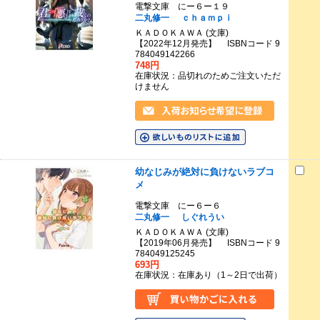
電撃文庫 にー６ー１９
二丸修一
ｃｈａｍｐｉ
ＫＡＤＯＫＡＷＡ (文庫)
【2022年12月発売】 ISBNコード 9
784049142266
748円
在庫状況：品切れのためご注文いただ
けません
幼なじみが絶対に負けないラブコ
メ
電撃文庫 にー６ー６
二丸修一
しぐれうい
ＫＡＤＯＫＡＷＡ (文庫)
【2019年06月発売】 ISBNコード 9
784049125245
693円
在庫状況：在庫あり（1～2日で出荷）