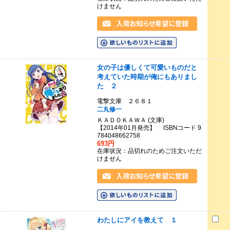
けません
女の子は優しくて可愛いものだと
考えていた時期が俺にもありまし
た ２
電撃文庫 ２６８１
二丸修一
ＫＡＤＯＫＡＷＡ (文庫)
【2014年01月発売】 ISBNコード 9
784048662758
693円
在庫状況：品切れのためご注文いただ
けません
わたしにアイを教えて １