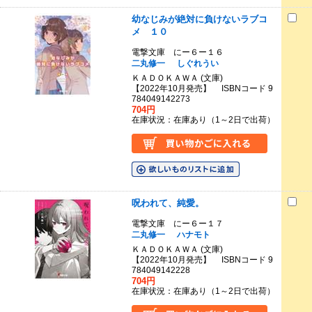
幼なじみが絶対に負けないラブコ
メ １０
電撃文庫 にー６ー１６
二丸修一
しぐれうい
ＫＡＤＯＫＡＷＡ (文庫)
【2022年10月発売】 ISBNコード 9
784049142273
704円
在庫状況：在庫あり（1～2日で出荷）
呪われて、純愛。
電撃文庫 にー６ー１７
二丸修一
ハナモト
ＫＡＤＯＫＡＷＡ (文庫)
【2022年10月発売】 ISBNコード 9
784049142228
704円
在庫状況：在庫あり（1～2日で出荷）