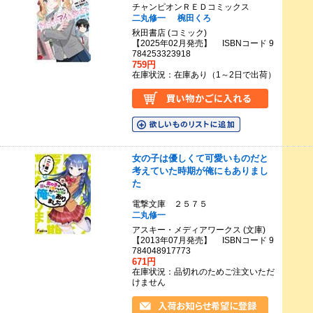
チャンピオンＲＥＤコミックス
二丸修一
椀田くろ
秋田書店 (コミック)
【2025年02月発売】 ISBNコード 9
784253323918
759円
在庫状況：在庫あり（1～2日で出荷）
女の子は優しくて可愛いものだと
考えていた時期が俺にもありまし
た
電撃文庫 ２５７５
二丸修一
アスキー・メディアワークス (文庫)
【2013年07月発売】 ISBNコード 9
784048917773
671円
在庫状況：品切れのためご注文いただ
けません