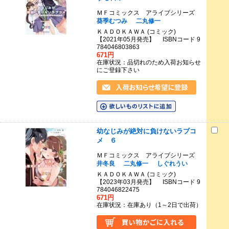
ＭＦコミックス アライブシリーズ
葵季むつみ
二丸修一
ＫＡＤＯＫＡＷＡ (コミック)
【2021年05月発売】 ISBNコード 9
784046803863
671円
在庫状況：品切れのため入荷お知らせ
にご登録下さい
幼なじみが絶対に負けないラブコ
メ ６
ＭＦコミックス アライブシリーズ
井冬良
二丸修一
しぐれうい
ＫＡＤＯＫＡＷＡ (コミック)
【2023年03月発売】 ISBNコード 9
784046822475
671円
在庫状況：在庫あり（1～2日で出荷）