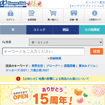
オンライン書店
【ホンヤクラブドットコム】
ログイン
会員登録
買い物かご
店舗一覧
ご利用ガイド
本
コミック
雑誌
その他商材
検索
詳細検索
注目のキーワード：
東野圭吾
｜
グローグー
｜
課題図書
｜
夏休みドリル
｜
ゲッターズ 2027
｜
六星占術 2027
【お知らせ】地震の影響による商品のお届けについて