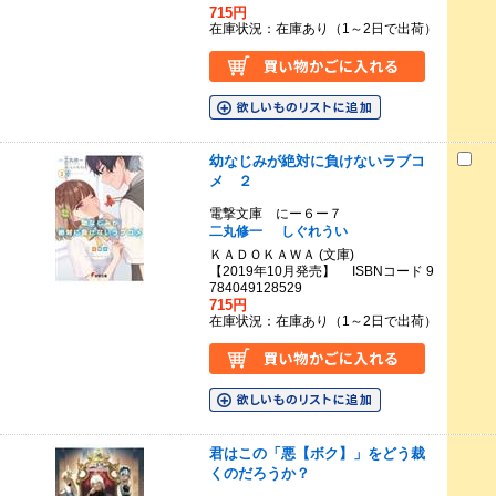
715円
在庫状況：在庫あり（1～2日で出荷）
幼なじみが絶対に負けないラブコ
メ ２
電撃文庫 にー６ー７
二丸修一
しぐれうい
ＫＡＤＯＫＡＷＡ (文庫)
【2019年10月発売】 ISBNコード 9
784049128529
715円
在庫状況：在庫あり（1～2日で出荷）
君はこの「悪【ボク】」をどう裁
くのだろうか？