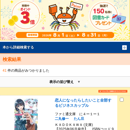
本から詳細検索する
検索結果
41
件の商品がみつかりました
表示の並び替え
恋人になったらしたいこと全部す
るビジネスカップル
ファミ通文庫 に４ー１ー１
二丸修一
たん旦
ＫＡＤＯＫＡＷＡ (文庫)
【2025年06月発売】 ISBNコード 9