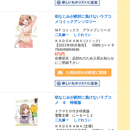
幼なじみが絶対に負けないラブコ
メコミックアンソロジー
ＭＦコミックス アライブシリーズ
二丸修一
しぐれうい
ＫＡＤＯＫＡＷＡ (コミック)
【2021年06月発売】 ISBNコード 9
784046804648
671円
在庫状況：品切れのため入荷お知らせ
にご登録下さい
幼なじみが絶対に負けないラブコ
メ ６ 特装版
ドラマＣＤ付き特装版
電撃文庫 にー６ー１２
二丸修一
しぐれうい
ＫＡＤＯＫＡＷＡ (文庫)