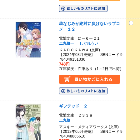
幼なじみが絶対に負けないラブコ
メ １２
電撃文庫 にー６ー２１
二丸修一
しぐれうい
ＫＡＤＯＫＡＷＡ (文庫)
【2024年03月発売】 ISBNコード 9
784049151336
748円
在庫状況：在庫あり（1～2日で出荷）
ギフテッド ２
電撃文庫 ２３３８
二丸修一
アスキー・メディアワークス (文庫)
【2012年05月発売】 ISBNコード 9
784048865616