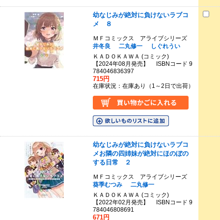
幼なじみが絶対に負けないラブコ
メ ８
ＭＦコミックス アライブシリーズ
井冬良
二丸修一
しぐれうい
ＫＡＤＯＫＡＷＡ (コミック)
【2024年08月発売】 ISBNコード 9
784046836397
715円
在庫状況：在庫あり（1～2日で出荷）
幼なじみが絶対に負けないラブコ
メお隣の四姉妹が絶対にほのぼの
する日常 ２
ＭＦコミックス アライブシリーズ
葵季むつみ
二丸修一
ＫＡＤＯＫＡＷＡ (コミック)
【2022年02月発売】 ISBNコード 9
784046808691
671円