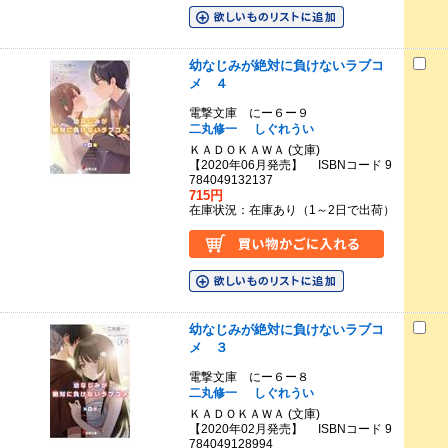
幼なじみが絶対に負けないラブコ
メ ４
電撃文庫 にー６ー９
二丸修一
しぐれうい
ＫＡＤＯＫＡＷＡ (文庫)
【2020年06月発売】 ISBNコード 9
784049132137
715円
在庫状況：在庫あり（1～2日で出荷）
幼なじみが絶対に負けないラブコ
メ ３
電撃文庫 にー６ー８
二丸修一
しぐれうい
ＫＡＤＯＫＡＷＡ (文庫)
【2020年02月発売】 ISBNコード 9
784049128994