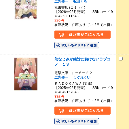
二丸修一
椀田くろ
秋田書店 (コミック)
【2026年02月発売】 ISBNコード 9
784253011648
880円
在庫状況：在庫あり（1～2日で出荷）
幼なじみが絶対に負けないラブコ
メ １３
電撃文庫 にー６ー２２
二丸修一
しぐれうい
ＫＡＤＯＫＡＷＡ (文庫)
【2025年02月発売】 ISBNコード 9
784049157048
792円
在庫状況：在庫あり（1～2日で出荷）