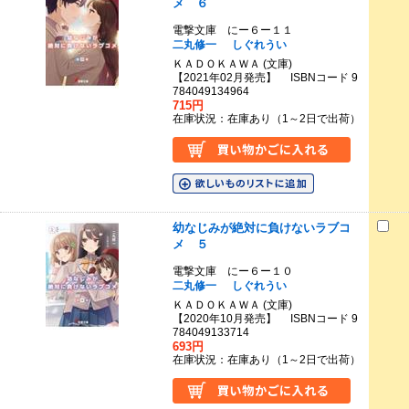
メ ６
電撃文庫 にー６ー１１
二丸修一
しぐれうい
ＫＡＤＯＫＡＷＡ (文庫)
【2021年02月発売】 ISBNコード 9
784049134964
715円
在庫状況：在庫あり（1～2日で出荷）
幼なじみが絶対に負けないラブコ
メ ５
電撃文庫 にー６ー１０
二丸修一
しぐれうい
ＫＡＤＯＫＡＷＡ (文庫)
【2020年10月発売】 ISBNコード 9
784049133714
693円
在庫状況：在庫あり（1～2日で出荷）