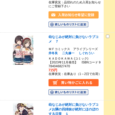
在庫状況：品切れのため入荷お知らせ
にご登録下さい
幼なじみが絶対に負けないラブコ
メ ７
ＭＦコミックス アライブシリーズ
井冬良
二丸修一
しぐれうい
ＫＡＤＯＫＡＷＡ (コミック)
【2023年11月発売】 ISBNコード 9
784046827470
715円
在庫状況：在庫あり（1～2日で出荷）
幼なじみが絶対に負けないラブコ
メお隣の四姉妹が絶対にほのぼの
する日常 １