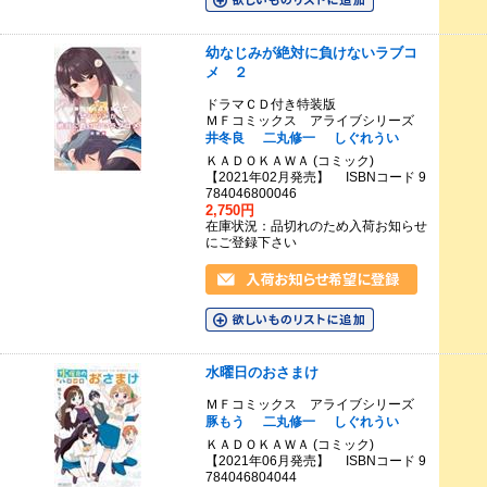
幼なじみが絶対に負けないラブコ
メ ２
ドラマＣＤ付き特装版
ＭＦコミックス アライブシリーズ
井冬良
二丸修一
しぐれうい
ＫＡＤＯＫＡＷＡ (コミック)
【2021年02月発売】 ISBNコード 9
784046800046
2,750円
在庫状況：品切れのため入荷お知らせ
にご登録下さい
水曜日のおさまけ
ＭＦコミックス アライブシリーズ
豚もう
二丸修一
しぐれうい
ＫＡＤＯＫＡＷＡ (コミック)
【2021年06月発売】 ISBNコード 9
784046804044