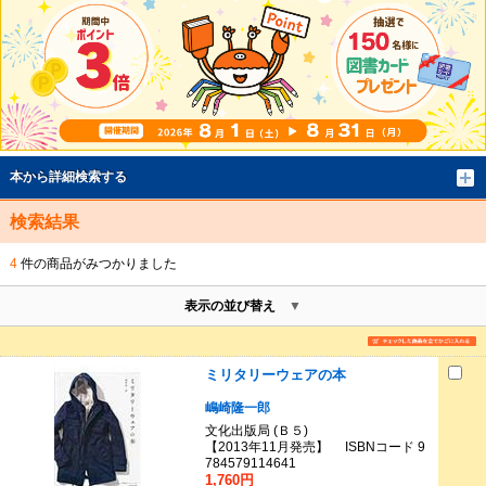
本から詳細検索する
検索結果
4
件の商品がみつかりました
表示の並び替え
ミリタリーウェアの本
嶋崎隆一郎
文化出版局 (Ｂ５)
【2013年11月発売】 ISBNコード 9
784579114641
1,760円