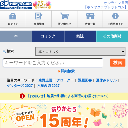
オンライン書店
【ホンヤクラブドットコム】
ログイン
会員登録
買い物かご
店舗一覧
ご利用ガイド
本
コミック
雑誌
その他商材
検索
詳細検索
注目のキーワード：
東野圭吾
｜
グローグー
｜
課題図書
｜
夏休みドリル
｜
ゲッターズ 2027
｜
六星占術 2027
【お知らせ】地震の影響による商品のお届けについて