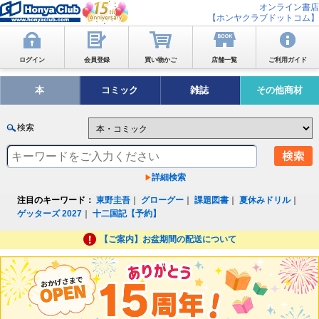
オンライン書店
【ホンヤクラブドットコム】
ログイン
会員登録
買い物かご
店舗一覧
ご利用ガイド
本
コミック
雑誌
その他商材
検索
詳細検索
注目のキーワード：
東野圭吾
｜
グローグー
｜
課題図書
｜
夏休みドリル
｜
ゲッターズ 2027
｜
十二国記【予約】
【ご案内】お盆期間の配送について