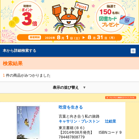
本から詳細検索する
検索結果
1
件の商品がみつかりました
表示の並び替え
吃音を生きる
言葉と向き合う私の旅路
キャサリン・プレストン
辻絵里
東京書籍 (Ｂ６)
【2014年08月発売】 ISBNコード 9
784487808779