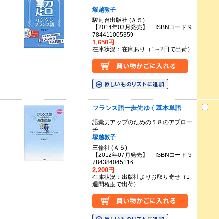
塚越敦子
駿河台出版社 (Ａ５)
【2014年03月発売】 ISBNコード 9
784411005359
1,650円
在庫状況：在庫あり（1～2日で出荷）
フランス語一歩先ゆく基本単語
語彙力アップのための５８のアプロー
チ
塚越敦子
三修社 (Ａ５)
【2012年07月発売】 ISBNコード 9
784384045116
2,200円
在庫状況：出版社よりお取り寄せ（1
週間程度で出荷）