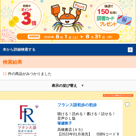
本から詳細検索する
検索結果
11
件の商品がみつかりました
表示の並び替え
フランス語初歩の初歩
聴ける！読める！書ける！話せる！
音声ＤＬ版
塚越敦子
高橋書店 (Ａ５)
【2023年01月発売】 ISBNコード 9