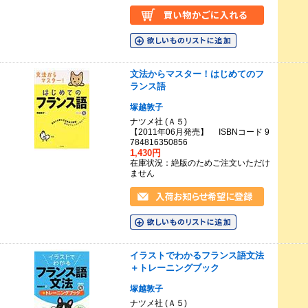
文法からマスター！はじめてのフ
ランス語
塚越敦子
ナツメ社 (Ａ５)
【2011年06月発売】 ISBNコード 9
784816350856
1,430円
在庫状況：絶版のためご注文いただけ
ません
イラストでわかるフランス語文法
＋トレーニングブック
塚越敦子
ナツメ社 (Ａ５)