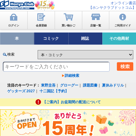
オンライン書店
【ホンヤクラブドットコム】
ログイン
会員登録
買い物かご
店舗一覧
ご利用ガイド
本
コミック
雑誌
その他商材
検索
詳細検索
注目のキーワード：
東野圭吾
｜
グローグー
｜
課題図書
｜
夏休みドリル
｜
ゲッターズ 2027
｜
十二国記【予約】
【ご案内】お盆期間の配送について