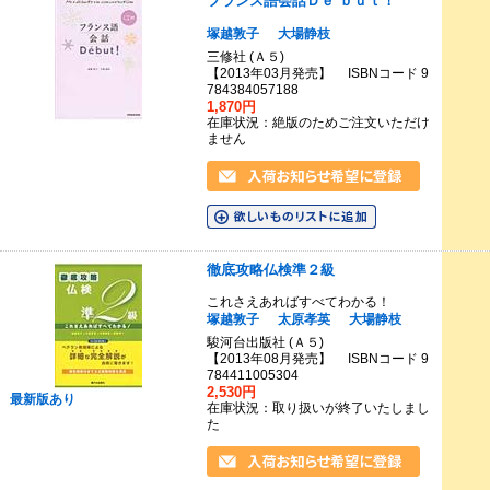
フランス語会話Ｄｅ´ｂｕｔ！
塚越敦子
大場静枝
三修社 (Ａ５)
【2013年03月発売】 ISBNコード 9
784384057188
1,870円
在庫状況：絶版のためご注文いただけ
ません
徹底攻略仏検準２級
これさえあればすべてわかる！
塚越敦子
太原孝英
大場静枝
駿河台出版社 (Ａ５)
【2013年08月発売】 ISBNコード 9
784411005304
2,530円
最新版あり
在庫状況：取り扱いが終了いたしまし
た