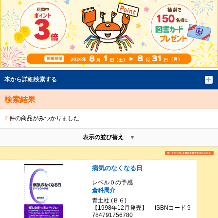
本から詳細検索する
検索結果
2
件の商品がみつかりました
表示の並び替え
病気のなくなる日
レベル０の予感
倉科周介
青土社 (Ｂ６)
【1998年12月発売】 ISBNコード 9
784791756780