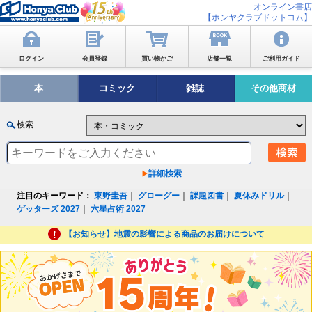
オンライン書店
【ホンヤクラブドットコム】
ログイン
会員登録
買い物かご
店舗一覧
ご利用ガイド
本
コミック
雑誌
その他商材
検索
詳細検索
注目のキーワード：
東野圭吾
｜
グローグー
｜
課題図書
｜
夏休みドリル
｜
ゲッターズ 2027
｜
六星占術 2027
【お知らせ】地震の影響による商品のお届けについて