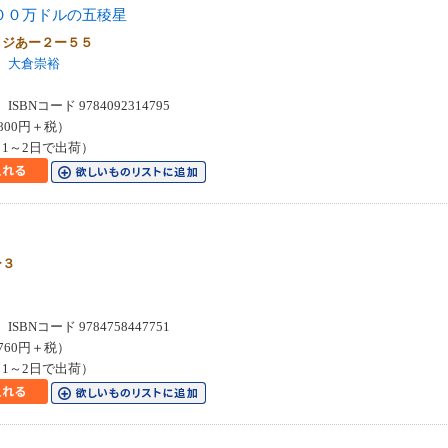
００万ドルの五稜星
 ジあー２ー５５
大倉崇裕
SBNコード 9784092314795
800円＋税）
1～2日で出荷）
ー３
SBNコード 9784758447751
760円＋税）
1～2日で出荷）