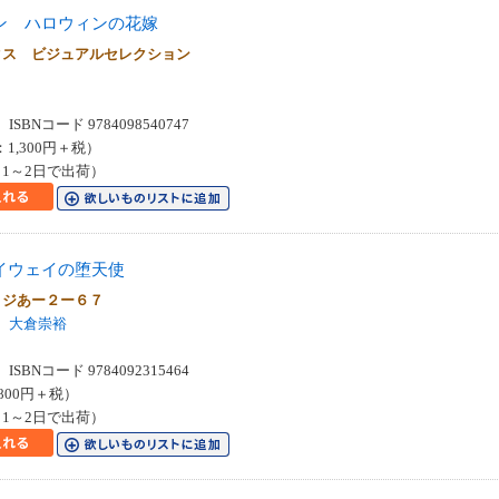
ン ハロウィンの花嫁
クス ビジュアルセレクション
SBNコード 9784098540747
：1,300円＋税）
1～2日で出荷）
イウェイの堕天使
 ジあー２ー６７
大倉崇裕
SBNコード 9784092315464
800円＋税）
1～2日で出荷）