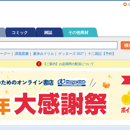
画（コミック）など在庫も充実
コミック
雑誌
その他商材
ーグー
｜
課題図書
｜
夏休みドリル
｜
ゲッターズ 2027
｜
十二国記【予約】
【ご案内】お盆期間の配送について