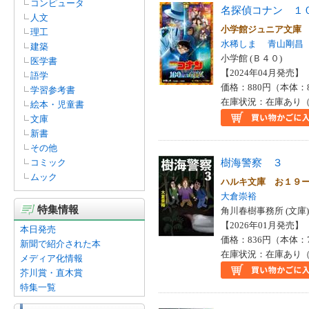
コンピュータ
名探偵コナン １
人文
小学館ジュニア文庫
理工
水稀しま
青山剛昌
建築
小学館 (Ｂ４０)
医学書
【2024年04月発売】 I
語学
価格：880円（本体：
学習参考書
在庫状況：在庫あり（
絵本・児童書
文庫
新書
その他
樹海警察 ３
コミック
ムック
ハルキ文庫 お１９
大倉崇裕
特集情報
角川春樹事務所 (文庫)
【2026年01月発売】 I
本日発売
価格：836円（本体：
新聞で紹介された本
在庫状況：在庫あり（
メディア化情報
芥川賞・直木賞
特集一覧