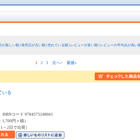
日が新しい順
発売日が古い順
売れている順
レビューが多い順
レビューの平均点が高い
1
2
3
次へ>
最後»
ている
SBNコード 9784575248661
：1,700円＋税）
1～2日で出荷）