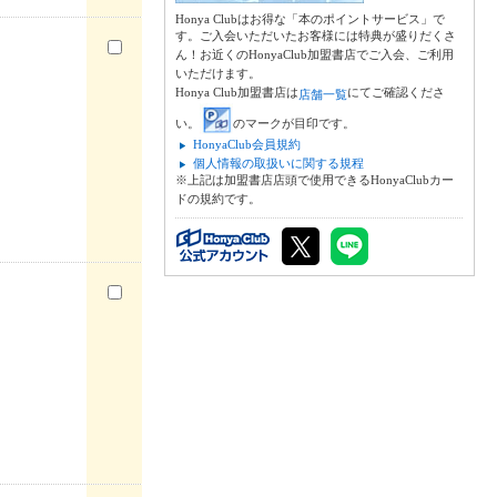
Honya Clubはお得な「本のポイントサービス」で
す。ご入会いただいたお客様には特典が盛りだくさ
ん！お近くのHonyaClub加盟書店でご入会、ご利用
いただけます。
Honya Club加盟書店は
にてご確認くださ
店舗一覧
い。
のマークが目印です。
HonyaClub会員規約
個人情報の取扱いに関する規程
※上記は加盟書店店頭で使用できるHonyaClubカー
ドの規約です。