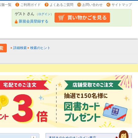
店舗一覧
ご利用ガイド
よくあるご質問
お問い合わせ
サイトマップ
ゲスト さん
（
ログイン
）
新規会員登録する
詳細検索
検索のヒント
本好きのためのオンライン書店