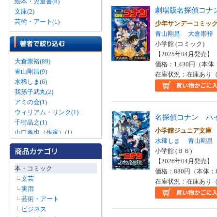
絵本・児童書(8)
劇場版名探偵コナ
文庫(2)
芸術・アート(1)
少年サンデーコミッ
青山剛昌
大倉崇裕
小学館 (コミック)
【2025年04月発売】 I
大倉崇裕(89)
価格：1,430円（本体
青山剛昌(9)
在庫状況：在庫あり（
水稀しま(6)
我孫子武丸(2)
アミの会(1)
ウィリアム・リンク(1)
名探偵コナン ハ
千街晶之(1)
小学館ジュニア文庫
山口雅也（作家）(1)
水稀しま
青山剛昌
有栖川有栖(1)
小学館 (Ｂ６)
【2026年04月発売】 I
本・コミック
価格：880円（本体：
文芸
在庫状況：在庫あり（
実用
芸術・アート
ビジネス