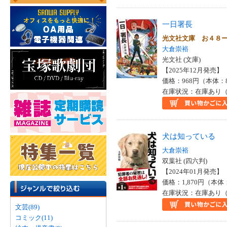
一日署長
光文社文庫 お４８
大倉崇裕
光文社 (文庫)
【2025年12月発売】 I
価格：968円（本体：
在庫状況：在庫あり（
犬は知っている
大倉崇裕
双葉社 (四六判)
【2024年01月発売】 I
価格：1,870円（本体
在庫状況：在庫あり（
文芸(89)
コミック(11)