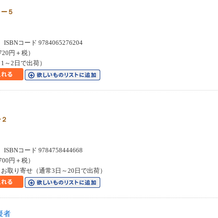
５ー５
SBNコード 9784065276204
720円＋税）
1～2日で出荷）
ー２
SBNコード 9784758444668
700円＋税）
お取り寄せ（通常3日～20日で出荷）
疑者