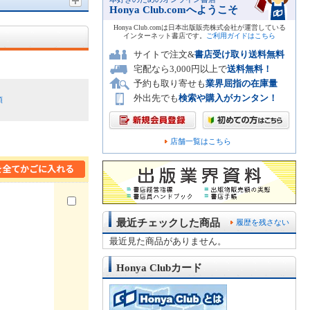
Honya Club.comへようこそ
Honya Club.comは日本出版販売株式会社が運営している
インターネット書店です。
ご利用ガイドはこちら
サイトで注文&
書店受け取り送料無料
宅配なら3,000円以上で
送料無料！
予約も取り寄せも
業界屈指の在庫量
外出先でも
検索や購入がカンタン！
順
店舗一覧はこちら
最近チェックした商品
履歴を残さない
最近見た商品がありません。
Honya Clubカード