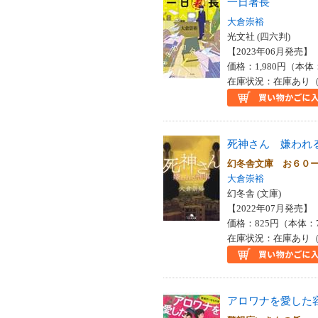
一日署長
大倉崇裕
光文社 (四六判)
【2023年06月発売】 I
価格：1,980円（本体
在庫状況：在庫あり（
死神さん 嫌われ
幻冬舎文庫 お６０
大倉崇裕
幻冬舎 (文庫)
【2022年07月発売】 I
価格：825円（本体：
在庫状況：在庫あり（
アロワナを愛した