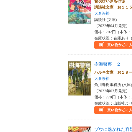
警視庁いきもの係
講談社文庫 お１１
大倉崇裕
講談社 (文庫)
【2022年04月発売】 I
価格：792円（本体：
在庫状況：在庫あり（
樹海警察 ２
ハルキ文庫 お１９
大倉崇裕
角川春樹事務所 (文庫)
【2022年03月発売】 I
価格：770円（本体：
在庫状況：出版社より
ゾウに魅かれた容