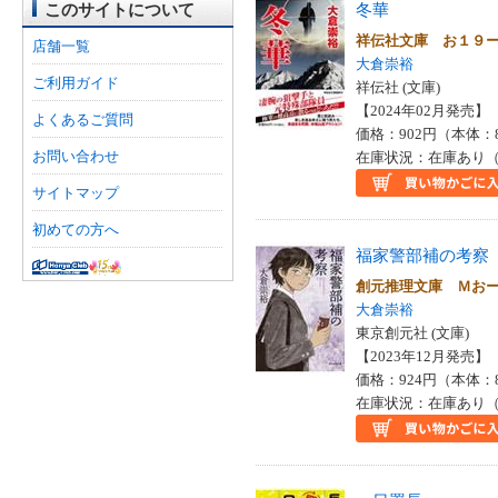
このサイトについて
冬華
祥伝社文庫 お１９
店舗一覧
大倉崇裕
ご利用ガイド
祥伝社 (文庫)
【2024年02月発売】 I
よくあるご質問
価格：902円（本体：
お問い合わせ
在庫状況：在庫あり（
サイトマップ
初めての方へ
福家警部補の考察
創元推理文庫 Ｍお
大倉崇裕
東京創元社 (文庫)
【2023年12月発売】 I
価格：924円（本体：
在庫状況：在庫あり（