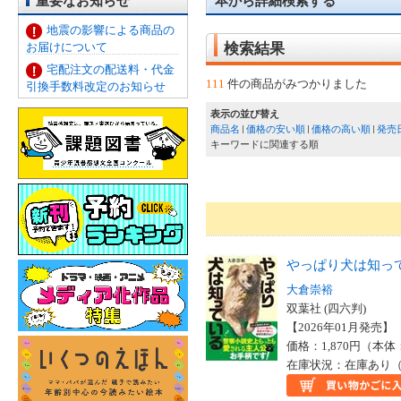
重要なお知らせ
本から詳細検索する
地震の影響による商品の
お届けについて
検索結果
宅配注文の配送料・代金
111
件の商品がみつかりました
引換手数料改定のお知らせ
表示の並び替え
商品名
価格の安い順
価格の高い順
発売
キーワードに関連する順
やっぱり犬は知っ
大倉崇裕
双葉社 (四六判)
【2026年01月発売】 I
価格：1,870円（本体
在庫状況：在庫あり（