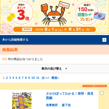
本から詳細検索する
検索結果
502
件の商品がみつかりました
表示の並び替え
1
2
3
4
5
6
7
8
9
10
11
次へ>
最後»
さかのぼってわかる！発明・発見
図鑑
造事務所
森下信