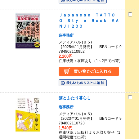
Ｊａｐａｎｅｓｅ ＴＡＴＴＯ
Ｏ Ｓｔｙｌｅ Ｂｏｏｋ ＫＡ
ＮＪＩ２００
造事務所
メディアパル (Ｂ５)
【2025年11月発売】 ISBNコード 9
784802110952
2,200円
在庫状況：在庫あり（1～2日で出荷）
猫とふたり暮らし
造事務所
メディアパル (Ａ５)
【2023年01月発売】 ISBNコード 9
784802110723
1,540円
在庫状況：出版社よりお取り寄せ（1
週間程度で出荷）