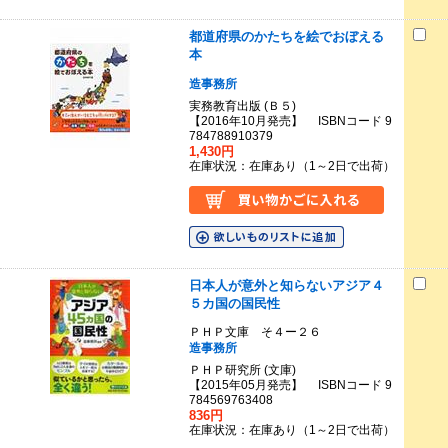
都道府県のかたちを絵でおぼえる
本
造事務所
実務教育出版 (Ｂ５)
【2016年10月発売】 ISBNコード 9
784788910379
1,430円
在庫状況：在庫あり（1～2日で出荷）
日本人が意外と知らないアジア４
５カ国の国民性
ＰＨＰ文庫 そ４ー２６
造事務所
ＰＨＰ研究所 (文庫)
【2015年05月発売】 ISBNコード 9
784569763408
836円
在庫状況：在庫あり（1～2日で出荷）