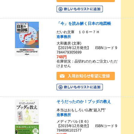
「今」を読み解く日本の地図帳
だいわ文庫 １０６ー７Ｈ
造事務所
大和書房 (文庫)
【2015年12月発売】 ISBNコード 9
784479305699
748円
在庫状況：品切れのためご注文いただ
けません
そうだったのか！ブッダの教え
本当はおもしろい仏教“超入門”
造事務所
メディアパル (Ｂ６)
【2015年12月発売】 ISBNコード 9
784896101577