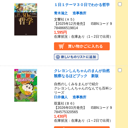
１日１テーマ３０日でわかる哲学
青木滋之
造事務所
文響社 (Ａ５)
【2025年12月発売】 ISBNコード 9
784866519814
1,595円
在庫状況：在庫あり（1～2日で出荷）
クレヨンしんちゃんのまんが自然
観察なるほどブック 新版
自然のしくみをまんがで紹介
クレヨンしんちゃんのなんでも百科シ
リーズ
臼井儀人
造事務所
双葉社 (Ｂ６)
【2026年03月発売】 ISBNコード 9
784575320565
1,430円
在庫状況：在庫あり（1～2日で出荷）