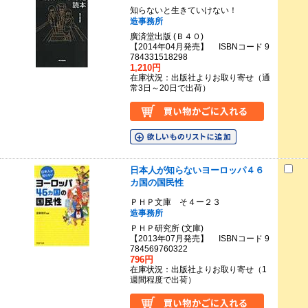
知らないと生きていけない！
造事務所
廣済堂出版 (Ｂ４０)
【2014年04月発売】 ISBNコード 9
784331518298
1,210円
在庫状況：出版社よりお取り寄せ（通
常3日～20日で出荷）
日本人が知らないヨーロッパ４６
カ国の国民性
ＰＨＰ文庫 そ４ー２３
造事務所
ＰＨＰ研究所 (文庫)
【2013年07月発売】 ISBNコード 9
784569760322
796円
在庫状況：出版社よりお取り寄せ（1
週間程度で出荷）