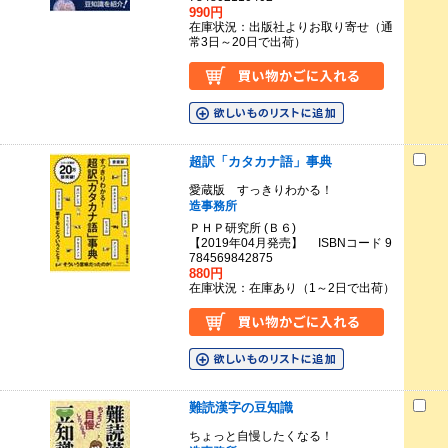
990円
在庫状況：出版社よりお取り寄せ（通
常3日～20日で出荷）
超訳「カタカナ語」事典
愛蔵版 すっきりわかる！
造事務所
ＰＨＰ研究所 (Ｂ６)
【2019年04月発売】 ISBNコード 9
784569842875
880円
在庫状況：在庫あり（1～2日で出荷）
難読漢字の豆知識
ちょっと自慢したくなる！