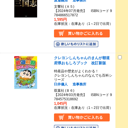
渡邉義浩
造事務所
文響社 (Ａ５)
【2024年07月発売】 ISBNコード 9
784866517872
1,595円
在庫状況：在庫あり（1～2日で出荷）
クレヨンしんちゃんのまんが都道
府県おもしろブック 改訂新版
特産品や歴史がよくわかる！
クレヨンしんちゃんのなんでも百科シ
リーズ
臼井儀人
造事務所
双葉社 (Ｂ６)
【2024年03月発売】 ISBNコード 9
784575318692
1,045円
在庫状況：在庫あり（1～2日で出荷）