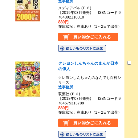
造事務所
メディアパル (Ｂ６)
【2019年03月発売】 ISBNコード 9
784802110310
880円
在庫状況：在庫あり（1～2日で出荷）
クレヨンしんちゃんのまんが日本
の偉人
クレヨンしんちゃんのなんでも百科シ
リーズ
造事務所
双葉社 (Ｂ６)
【2018年07月発売】 ISBNコード 9
784575313789
880円
在庫状況：在庫あり（1～2日で出荷）