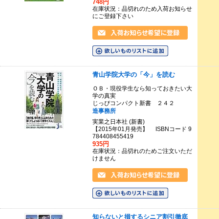
748円
在庫状況：品切れのため入荷お知らせ
にご登録下さい
青山学院大学の「今」を読む
ＯＢ・現役学生なら知っておきたい大
学の真実
じっぴコンパクト新書 ２４２
造事務所
実業之日本社 (新書)
【2015年01月発売】 ISBNコード 9
784408455419
935円
在庫状況：品切れのためご注文いただ
けません
知らないと損するシニア割引徹底