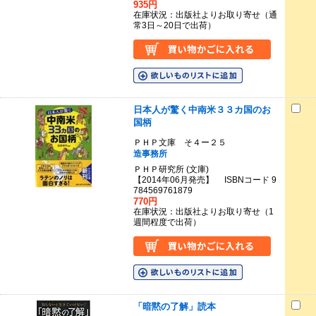
935円
在庫状況：出版社よりお取り寄せ（通
常3日～20日で出荷）
日本人が驚く中南米３３カ国のお
国柄
ＰＨＰ文庫 そ４ー２５
造事務所
ＰＨＰ研究所 (文庫)
【2014年06月発売】 ISBNコード 9
784569761879
770円
在庫状況：出版社よりお取り寄せ（1
週間程度で出荷）
「暗黙の了解」読本