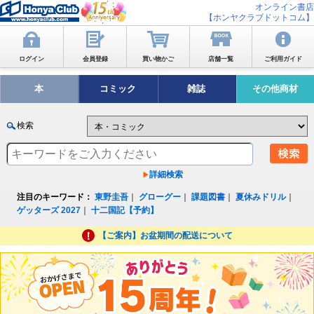
オンライン書店
【ホンヤクラブドットコム】
ログイン
会員登録
買い物かご
店舗一覧
ご利用ガイド
本
コミック
雑誌
その他商材
検索
詳細検索
注目のキーワード：
東野圭吾
｜
グローグー
｜
課題図書
｜
夏休みドリル
｜
ゲッターズ 2027
｜
十二国記【予約】
【ご案内】お盆期間の配送について