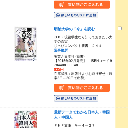
明治大学の「今」を読む
ＯＢ・現役学生なら知っておきたい大
学の真実
じっぴコンパクト新書 ２４１
造事務所
実業之日本社 (新書)
【2015年02月発売】 ISBNコード 9
784408111148
935円
在庫状況：出版社よりお取り寄せ（通
常3日～20日で出荷）
最新データでわかる日本人・韓国
人・中国人
ＰＨＰ文庫 そー４ー２７