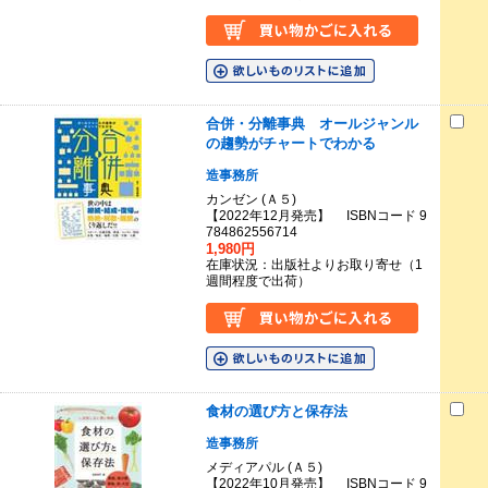
合併・分離事典 オールジャンル
の趨勢がチャートでわかる
造事務所
カンゼン (Ａ５)
【2022年12月発売】 ISBNコード 9
784862556714
1,980円
在庫状況：出版社よりお取り寄せ（1
週間程度で出荷）
食材の選び方と保存法
造事務所
メディアパル (Ａ５)
【2022年10月発売】 ISBNコード 9