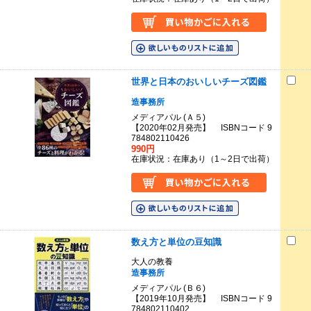
世界と日本のおいしいチーズ図鑑
造事務所
メディアパル (Ａ５)
【2020年02月発売】 ISBNコード 9
784802110426
990円
在庫状況：在庫あり（1～2日で出荷）
数え方と単位の豆知識
大人の教養
造事務所
メディアパル (Ｂ６)
【2019年10月発売】 ISBNコード 9
784802110402