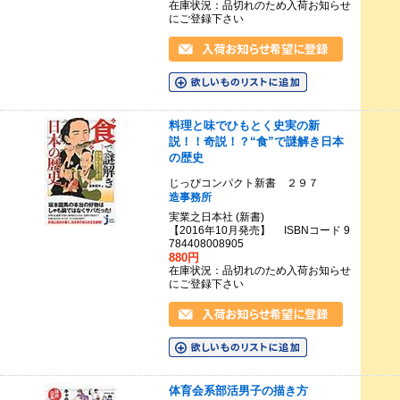
在庫状況：品切れのため入荷お知らせ
にご登録下さい
料理と味でひもとく史実の新
説！！奇説！？“食”で謎解き日本
の歴史
じっぴコンパクト新書 ２９７
造事務所
実業之日本社 (新書)
【2016年10月発売】 ISBNコード 9
784408008905
880円
在庫状況：品切れのため入荷お知らせ
にご登録下さい
体育会系部活男子の描き方