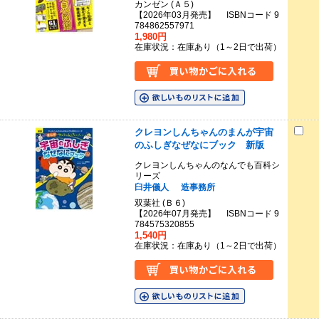
カンゼン (Ａ５)
【2026年03月発売】 ISBNコード 9
784862557971
1,980円
在庫状況：在庫あり（1～2日で出荷）
クレヨンしんちゃんのまんが宇宙
のふしぎなぜなにブック 新版
クレヨンしんちゃんのなんでも百科シ
リーズ
臼井儀人
造事務所
双葉社 (Ｂ６)
【2026年07月発売】 ISBNコード 9
784575320855
1,540円
在庫状況：在庫あり（1～2日で出荷）