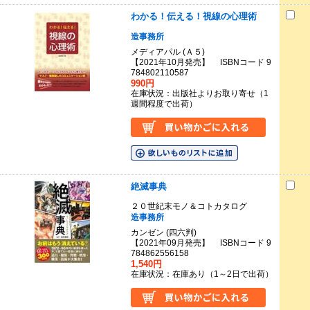
わかる！伝える！視線の心理術
造事務所
メディアパル (Ａ５)
【2021年10月発売】 ISBNコード 9
784802110587
990円
在庫状況：出版社よりお取り寄せ（1
週間程度で出荷）
絶滅事典
２０世紀末モノ＆コトカタログ
造事務所
カンゼン (四六判)
【2021年09月発売】 ISBNコード 9
784862556158
1,540円
在庫状況：在庫あり（1～2日で出荷）