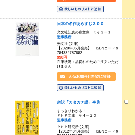
日本の名作あらすじ３００
光文社知恵の森文庫 ｔそ３ー１
造事務所
光文社 (文庫)
【2020年06月発売】 ISBNコード 9
784334787882
990円
在庫状況：品切れのためご注文いただ
けません
超訳「カタカナ語」事典
すっきりわかる！
ＰＨＰ文庫 そ４ー２０
造事務所
ＰＨＰ研究所 (文庫)
【2012年04月発売】 ISBNコード 9