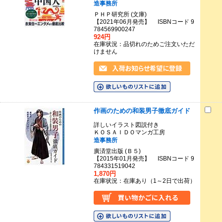
造事務所
ＰＨＰ研究所 (文庫)
【2021年06月発売】 ISBNコード 9
784569900247
924円
在庫状況：品切れのためご注文いただ
けません
作画のための和装男子徹底ガイド
詳しいイラスト図説付き
ＫＯＳＡＩＤＯマンガ工房
造事務所
廣済堂出版 (Ｂ５)
【2015年01月発売】 ISBNコード 9
784331519042
1,870円
在庫状況：在庫あり（1～2日で出荷）