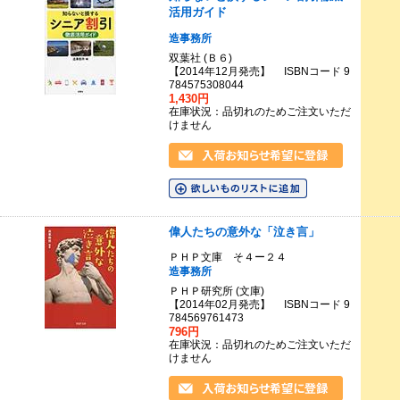
活用ガイド
造事務所
双葉社 (Ｂ６)
【2014年12月発売】 ISBNコード 9
784575308044
1,430円
在庫状況：品切れのためご注文いただ
けません
偉人たちの意外な「泣き言」
ＰＨＰ文庫 そ４ー２４
造事務所
ＰＨＰ研究所 (文庫)
【2014年02月発売】 ISBNコード 9
784569761473
796円
在庫状況：品切れのためご注文いただ
けません