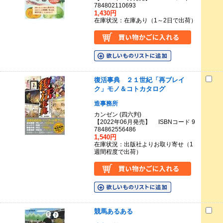
784802110693
1,430円
在庫状況：在庫あり（1～2日で出荷）
復活事典 ２１世紀「再ブレイ
ク」モノ＆コトカタログ
造事務所
カンゼン (四六判)
【2022年06月発売】 ISBNコード 9
784862556486
1,540円
在庫状況：出版社よりお取り寄せ（1
週間程度で出荷）
競馬あるある