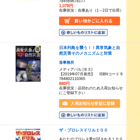
784569678177
1,078円
在庫状況：在庫あり（1～2日で出荷）
日本列島を襲う！！異常気象と自
然災害そのメカニズムと対策
造事務所
メディアパル (Ｂ５)
【2019年07月発売】 ISBNコード 9
784802110365
880円
在庫状況：品切れのため入荷お知らせ
にご登録下さい
ザ・プロレスドリル１００
あなたのプロレス愛が試される１００