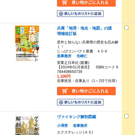
兵庫「地理・地名・地図」の謎
増補改訂版
意外と知らない兵庫県の歴史を読み解
く！
じっぴコンパクト新書 ４０９
造事務所
先崎仁
実業之日本社 (新書)
【2024年01月発売】 ISBNコード 9
784408650739
1,100円
在庫状況：在庫あり（1～2日で出荷）
ヴァイキング解剖図鑑
小澤実
造事務所
エクスナレッジ (Ａ５)