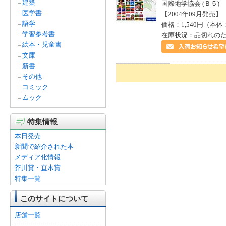
建築
国際地学協会 (Ｂ５)
医学書
【2004年09月発売】 I
語学
価格：1,540円（本体
学習参考書
在庫状況：品切れの
絵本・児童書
文庫
新書
その他
コミック
ムック
特集情報
本日発売
新聞で紹介された本
メディア化情報
芥川賞・直木賞
特集一覧
このサイトについて
店舗一覧