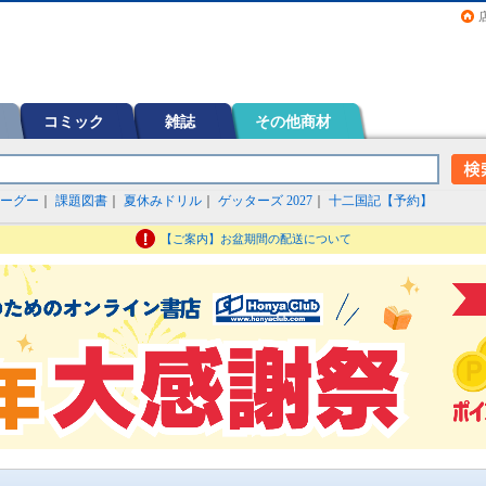
画（コミック）など在庫も充実
コミック
雑誌
その他商材
ーグー
｜
課題図書
｜
夏休みドリル
｜
ゲッターズ 2027
｜
十二国記【予約】
【ご案内】お盆期間の配送について