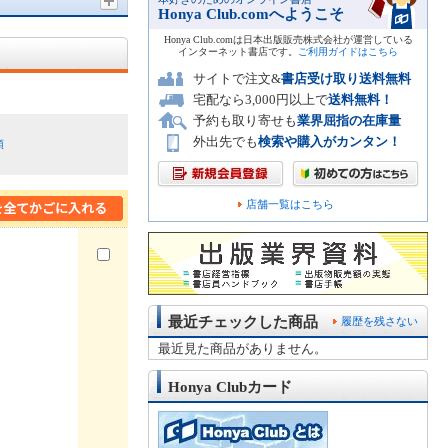
Honya Club.comへようこそ
Honya Club.comは日本出版販売株式会社が運営している
インターネット書店です。
ご利用ガイドはこちら
サイトで注文&
書店受け取り送料無料
宅配なら3,000円以上で
送料無料！
予約も取り寄せも
業界屈指の在庫量
外出先でも
検索や購入がカンタン！
順
店舗一覧はこちら
最近チェックした商品
履歴を残さない
最近見た商品がありません。
Honya Clubカード