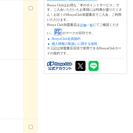
Honya Clubはお得な「本のポイントサービス」で
す。ご入会いただいたお客様には特典が盛りだくさ
ん！お近くのHonyaClub加盟書店でご入会、ご利用
いただけます。
Honya Club加盟書店は
にてご確認くださ
店舗一覧
い。
のマークが目印です。
HonyaClub会員規約
個人情報の取扱いに関する規程
※上記は加盟書店店頭で使用できるHonyaClubカー
ドの規約です。