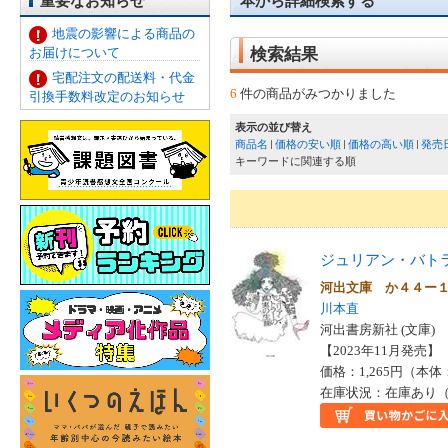
重要なお知らせ
本から詳細検索する
地震の影響による商品の
お届けについて
検索結果
宅配注文の配送料・代金
6
件の商品がみつかりました
引換手数料改定のお知らせ
表示の並び替え
商品名
価格の安い順
価格の高い順
発売
キーワードに関連する順
ジュリアン・バト
河出文庫 か４４ー
川本直
河出書房新社 (文庫)
【2023年11月発売】 I
価格：1,265円（本体
在庫状況：在庫あり（