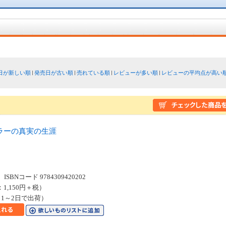
日が新しい順
発売日が古い順
売れている順
レビューが多い順
レビューの平均点が高い
ラーの真実の生涯
１
SBNコード 9784309420202
：1,150円＋税）
1～2日で出荷）