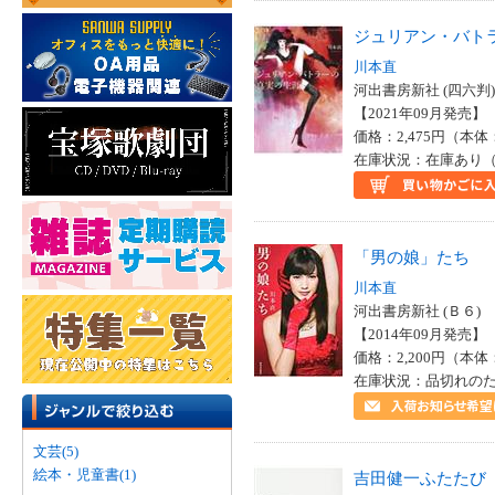
ジュリアン・バト
川本直
河出書房新社 (四六判)
【2021年09月発売】 I
価格：2,475円（本体
在庫状況：在庫あり（
「男の娘」たち
川本直
河出書房新社 (Ｂ６)
【2014年09月発売】 I
価格：2,200円（本体
在庫状況：品切れの
文芸(5)
絵本・児童書(1)
吉田健一ふたたび