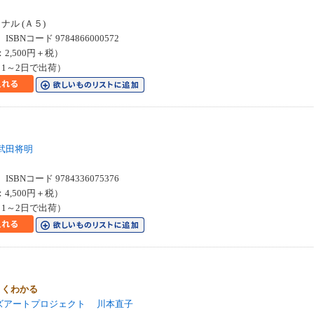
ル (Ａ５)
SBNコード 9784866000572
：2,500円＋税）
1～2日で出荷）
武田将明
SBNコード 9784336075376
：4,500円＋税）
1～2日で出荷）
よくわかる
ズアートプロジェクト
川本直子