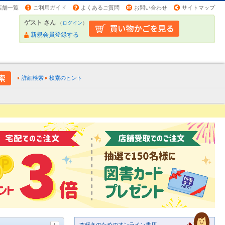
店舗一覧
ご利用ガイド
よくあるご質問
お問い合わせ
サイトマップ
ゲスト さん
（
ログイン
）
新規会員登録する
詳細検索
検索のヒント
本好きのためのオンライン書店