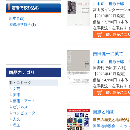
川本直
樫原辰郎
冨山房インターナショナ
【2019年02月発売】 I
川本直(5)
価格：2,750円（本体
国際地学協会(1)
在庫状況：在庫あり（
吉田健一に就て
川本直
樫原辰郎
国書刊行会 (四六判)
【2023年10月発売】 I
価格：4,950円（本体
本・コミック
在庫状況：在庫あり（
文芸
実用
芸術・アート
ビジネス
国旗と地図
コンピュータ
人文
世界の歴史と地理が
理工
国際地学協会
キッ