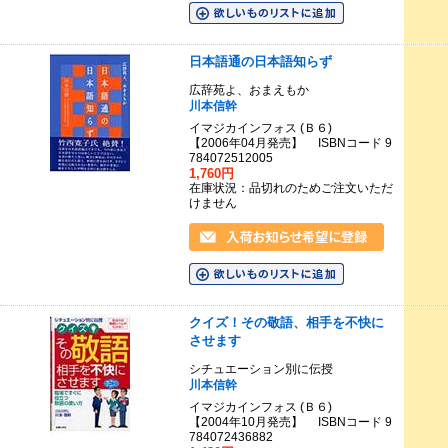
日本語通の日本語知らず
広辞苑よ、おまえもか
川本信幹
イマジカインフォス (Ｂ６)
【2006年04月発売】 ISBNコード 9
784072512005
1,760円
在庫状況：品切れのためご注文いただ
けません
クイズ！その敬語、相手を不快に
させます
シチュエーション別に伝授
川本信幹
イマジカインフォス (Ｂ６)
【2004年10月発売】 ISBNコード 9
784072436882