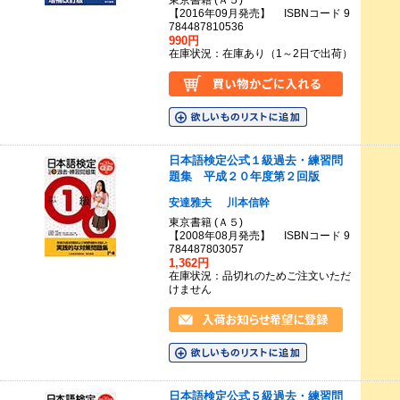
東京書籍 (Ａ５)
【2016年09月発売】 ISBNコード 9
784487810536
990円
在庫状況：在庫あり（1～2日で出荷）
日本語検定公式１級過去・練習問
題集 平成２０年度第２回版
安達雅夫
川本信幹
東京書籍 (Ａ５)
【2008年08月発売】 ISBNコード 9
784487803057
1,362円
在庫状況：品切れのためご注文いただ
けません
日本語検定公式５級過去・練習問