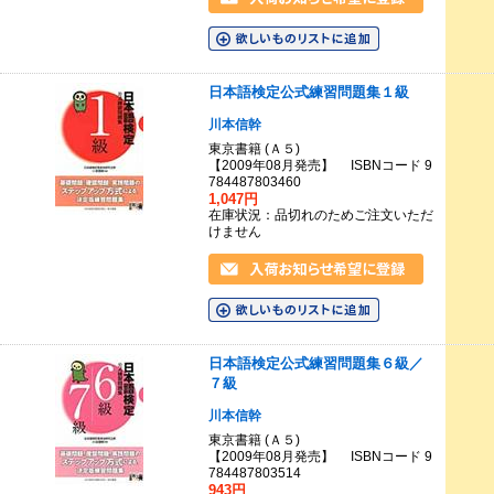
日本語検定公式練習問題集１級
川本信幹
東京書籍 (Ａ５)
【2009年08月発売】 ISBNコード 9
784487803460
1,047円
在庫状況：品切れのためご注文いただ
けません
日本語検定公式練習問題集６級／
７級
川本信幹
東京書籍 (Ａ５)
【2009年08月発売】 ISBNコード 9
784487803514
943円