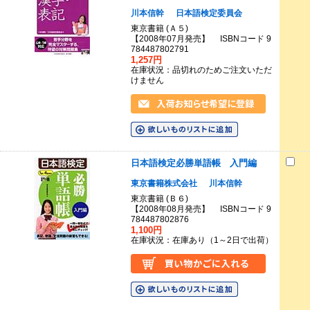
川本信幹
日本語検定委員会
東京書籍 (Ａ５)
【2008年07月発売】 ISBNコード 9
784487802791
1,257円
在庫状況：品切れのためご注文いただ
けません
日本語検定必勝単語帳 入門編
東京書籍株式会社
川本信幹
東京書籍 (Ｂ６)
【2008年08月発売】 ISBNコード 9
784487802876
1,100円
在庫状況：在庫あり（1～2日で出荷）