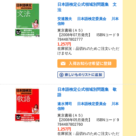
日本語検定公式領域別問題集 文
法
安達雅夫
日本語検定委員会
川本
信幹
東京書籍 (Ａ５)
【2008年07月発売】 ISBNコード 9
784487802777
1,257円
在庫状況：品切れのためご注文いただ
けません
日本語検定公式領域別問題集 敬
語
速水博司
日本語検定委員会
川本
信幹
東京書籍 (Ａ５)
【2008年05月発売】 ISBNコード 9
784487802760
1,257円
在庫状況：品切れのためご注文いただ