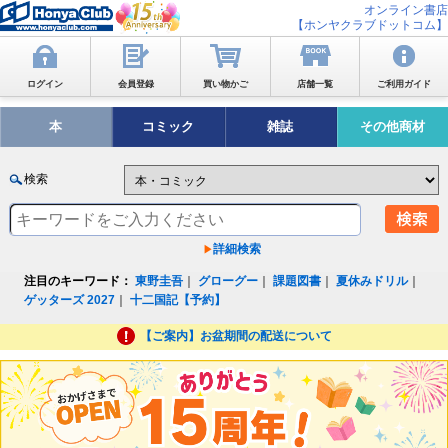
オンライン書店
【ホンヤクラブドットコム】
ログイン
会員登録
買い物かご
店舗一覧
ご利用ガイド
本
コミック
雑誌
その他商材
検索
詳細検索
注目のキーワード：
東野圭吾
｜
グローグー
｜
課題図書
｜
夏休みドリル
｜
ゲッターズ 2027
｜
十二国記【予約】
【ご案内】お盆期間の配送について