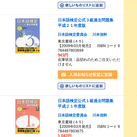
日本語検定公式３級過去問題集
平成２１年度版
日本語検定委員会
川本信幹
東京書籍 (Ａ５)
【2009年03月発売】 ISBNコード 9
784487803699
943円
在庫状況：品切れのためご注文いただ
けません
日本語検定公式１級過去問題集
平成２１年度版
日本語検定委員会
川本信幹
東京書籍 (Ａ５)
【2009年03月発売】 ISBNコード 9
784487803675
1,047円