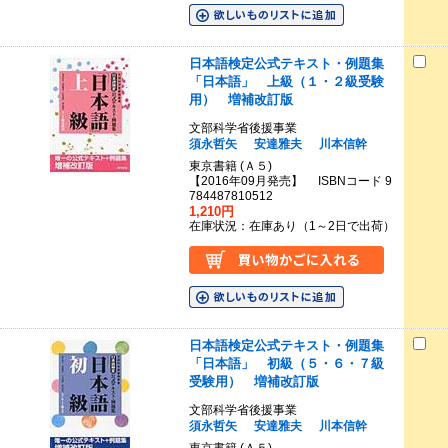
日本語検定公式テキスト・例題集
「日本語」 上級（１・２級受験
用） 増補改訂版
文部科学省後援事業
須永哲矢
安達雅夫
川本信幹
東京書籍 (Ａ５)
【2016年09月発売】 ISBNコード 9
784487810512
1,210円
在庫状況：在庫あり（1～2日で出荷）
日本語検定公式テキスト・例題集
「日本語」 初級（５・６・７級
受験用） 増補改訂版
文部科学省後援事業
須永哲矢
安達雅夫
川本信幹