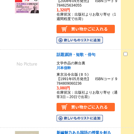
【2008年09月発売】 ISBNコード 9
784625634055
1,320円
在庫状況：出版社よりお取り寄せ（1
週間程度で出荷）
話題源詩・短歌・俳句
文学作品の舞台裏
川本信幹
東京法令出版 (Ｂ５)
【1991年05月発売】 ISBNコード 9
784809060236
3,080円
在庫状況：出版社よりお取り寄せ（通
常3日～20日で出荷）
新編魅力ある国語の授業を創る