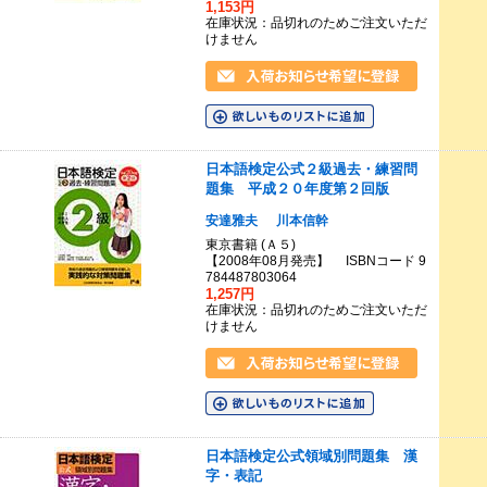
1,153円
在庫状況：品切れのためご注文いただ
けません
日本語検定公式２級過去・練習問
題集 平成２０年度第２回版
安達雅夫
川本信幹
東京書籍 (Ａ５)
【2008年08月発売】 ISBNコード 9
784487803064
1,257円
在庫状況：品切れのためご注文いただ
けません
日本語検定公式領域別問題集 漢
字・表記