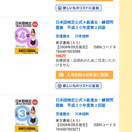
日本語検定公式４級過去・練習問
題集 平成２０年度第２回版
安達雅夫
川本信幹
東京書籍 (Ａ５)
【2008年08月発売】 ISBNコード 9
784487803088
996円
在庫状況：品切れのためご注文いただ
けません
日本語検定公式３級過去・練習問
題集 平成２０年度第２回版
安達雅夫
川本信幹
東京書籍 (Ａ５)
【2008年08月発売】 ISBNコード 9
784487803071