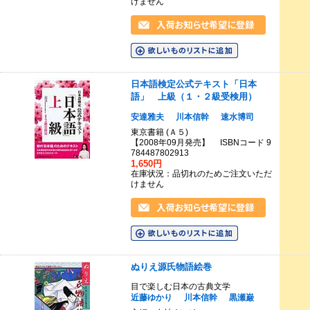
けません
日本語検定公式テキスト「日本
語」 上級（１・２級受検用）
安達雅夫
川本信幹
速水博司
東京書籍 (Ａ５)
【2008年09月発売】 ISBNコード 9
784487802913
1,650円
在庫状況：品切れのためご注文いただ
けません
ぬりえ源氏物語絵巻
目で楽しむ日本の古典文学
近藤ゆかり
川本信幹
黒瀬巌