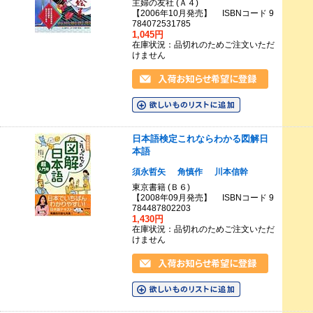
主婦の友社 (Ａ４)
【2006年10月発売】 ISBNコード 9
784072531785
1,045円
在庫状況：品切れのためご注文いただ
けません
日本語検定これならわかる図解日
本語
須永哲矢
角慎作
川本信幹
東京書籍 (Ｂ６)
【2008年09月発売】 ISBNコード 9
784487802203
1,430円
在庫状況：品切れのためご注文いただ
けません