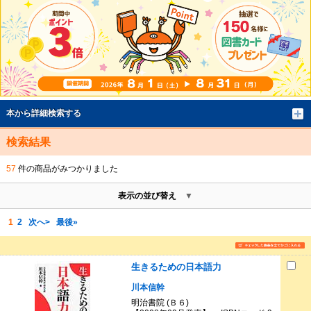
本から詳細検索する
検索結果
57
件の商品がみつかりました
表示の並び替え
1
2
次へ>
最後»
生きるための日本語力
川本信幹
明治書院 (Ｂ６)