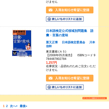
けません
日本語検定公式領域別問題集 語
彙・言葉の意味
栗又正博
日本語検定委員会
川本
信幹
東京書籍 (Ａ５)
【2008年05月発売】 ISBNコード 9
784487802784
1,257円
在庫状況：品切れのためご注文いただ
けません
1
2
次へ>
最後»