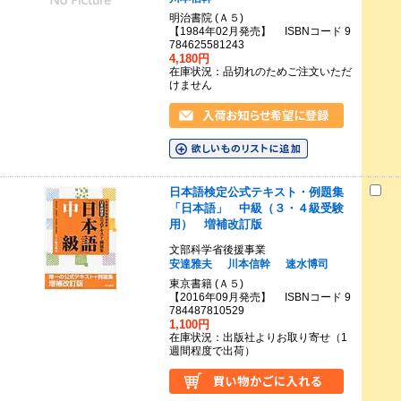
明治書院 (Ａ５)
【1984年02月発売】 ISBNコード 9
784625581243
4,180円
在庫状況：品切れのためご注文いただ
けません
日本語検定公式テキスト・例題集
「日本語」 中級（３・４級受験
用） 増補改訂版
文部科学省後援事業
安達雅夫
川本信幹
速水博司
東京書籍 (Ａ５)
【2016年09月発売】 ISBNコード 9
784487810529
1,100円
在庫状況：出版社よりお取り寄せ（1
週間程度で出荷）