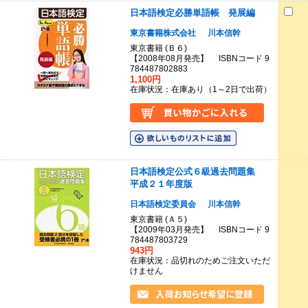
日本語検定必勝単語帳 発展編
東京書籍株式会社
川本信幹
東京書籍 (Ｂ６)
【2008年08月発売】 ISBNコード 9
784487802883
1,100円
在庫状況：在庫あり（1～2日で出荷）
日本語検定公式６級過去問題集
平成２１年度版
日本語検定委員会
川本信幹
東京書籍 (Ａ５)
【2009年03月発売】 ISBNコード 9
784487803729
943円
在庫状況：品切れのためご注文いただ
けません