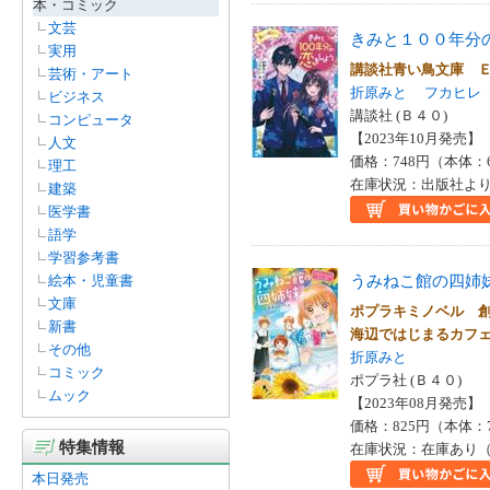
本・コミック
文芸
きみと１００年分
実用
講談社青い鳥文庫 
芸術・アート
折原みと
フカヒレ
ビジネス
講談社 (Ｂ４０)
コンピュータ
【2023年10月発売】 I
人文
価格：748円（本体：
理工
在庫状況：出版社より
建築
医学書
語学
学習参考書
うみねこ館の四姉
絵本・児童書
文庫
ポプラキミノベル 
新書
海辺ではじまるカフ
その他
折原みと
コミック
ポプラ社 (Ｂ４０)
ムック
【2023年08月発売】 I
価格：825円（本体：
特集情報
在庫状況：在庫あり（
本日発売