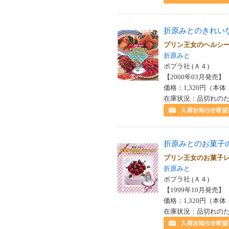
折原みとのきれい
プリン王女のヘルシ
折原みと
ポプラ社 (Ａ４)
【2000年03月発売】 I
価格：1,320円（本体
在庫状況：品切れの
折原みとのお菓子
プリン王女のお菓子
折原みと
ポプラ社 (Ａ４)
【1999年10月発売】 I
価格：1,320円（本体
在庫状況：品切れの