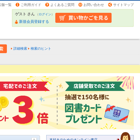
店舗一覧
ご利用ガイド
よくあるご質問
お問い合わせ
サイトマップ
ゲスト さん
（
ログイン
）
新規会員登録する
詳細検索
検索のヒント
本好きのためのオンライン書店