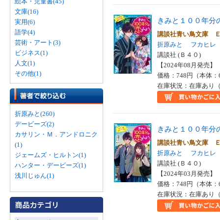
絵本・児童書(45)
文庫(16)
きみと１００年分
実用(6)
語学(4)
講談社青い鳥文庫 
芸術・アート(3)
折原みと
フカヒレ
ビジネス(1)
講談社 (Ｂ４０)
人文(1)
【2024年08月発売】 I
その他(1)
価格：748円（本体：
在庫状況：在庫あり（
折原みと(260)
デービーズ(2)
きみと１００年分
カサリン・Ｍ．アンドロニク
講談社青い鳥文庫 
(1)
折原みと
フカヒレ
ジェームズ・ヒルトン(1)
講談社 (Ｂ４０)
ハンター・デービーズ(1)
【2024年03月発売】 I
浅川じゅん(1)
価格：748円（本体：
在庫状況：在庫あり（