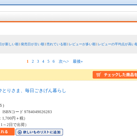
日が新しい順
発売日が古い順
売れている順
レビューが多い順
レビューの平均点が高い
1
2
3
4
5
6
次へ>
最後»
ひとりさま、毎日ごきげん暮らし
５)
SBNコード 9784049026283
：1,700円＋税）
1～2日で出荷）