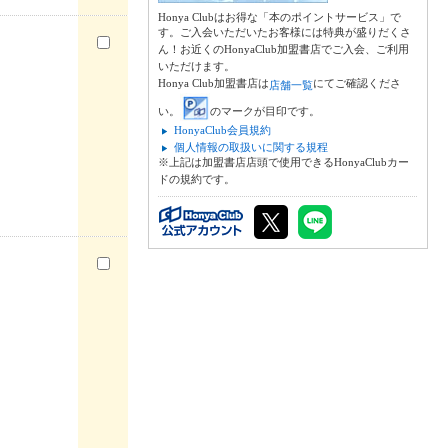
Honya Clubはお得な「本のポイントサービス」で
す。ご入会いただいたお客様には特典が盛りだくさ
ん！お近くのHonyaClub加盟書店でご入会、ご利用
いただけます。
Honya Club加盟書店は
にてご確認くださ
店舗一覧
い。
のマークが目印です。
HonyaClub会員規約
個人情報の取扱いに関する規程
※上記は加盟書店店頭で使用できるHonyaClubカー
ドの規約です。