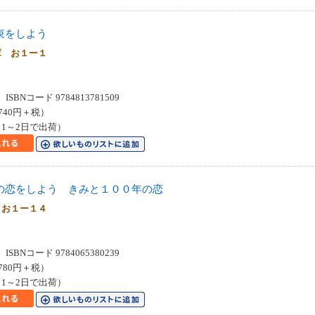
束をしよう
庫 お１ー１
SBNコード 9784813781509
740円＋税）
1～2日で出荷）
の恋をしよう きみと１００年の恋
Ｅお１ー１４
SBNコード 9784065380239
780円＋税）
1～2日で出荷）