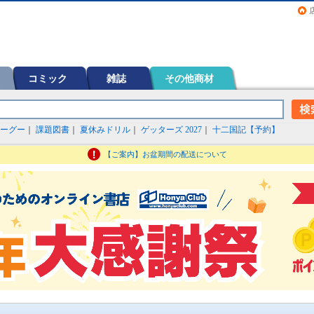
画（コミック）など在庫も充実
コミック
雑誌
その他商材
ーグー
｜
課題図書
｜
夏休みドリル
｜
ゲッターズ 2027
｜
十二国記【予約】
【ご案内】お盆期間の配送について