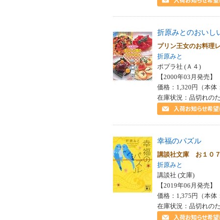
折原みとのおいし
プリン王女のお料理
折原みと
ポプラ社 (Ａ４)
【2000年03月発売】 I
価格：1,320円（本体
在庫状況：品切れの
幸福のパズル
講談社文庫 お１０
折原みと
講談社 (文庫)
【2019年06月発売】 I
価格：1,375円（本体
在庫状況：品切れの