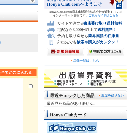
Honya Club.comへようこそ
Honya Club.comは日本出版販売株式会社が運営している
インターネット書店です。
ご利用ガイドはこちら
サイトで注文&
書店受け取り送料無料
宅配なら3,000円以上で
送料無料！
予約も取り寄せも
業界屈指の在庫量
外出先でも
検索や購入がカンタン！
順
店舗一覧はこちら
最近チェックした商品
履歴を残さない
最近見た商品がありません。
Honya Clubカード