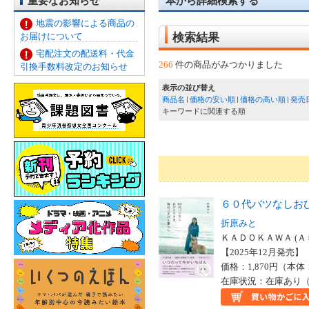
重要なお知らせ
本から詳細検索する
地震の影響による商品の
お届けについて
検索結果
宅配注文の配送料・代金
266
件の商品がみつかりました
引換手数料改定のお知らせ
表示の並び替え
商品名
価格の安い順
価格の高い順
発売
キーワードに関連する順
６０代バツなしお
折原みと
ＫＡＤＯＫＡＷＡ (Ａ
【2025年12月発売】 I
価格：1,870円（本体
在庫状況：在庫あり（