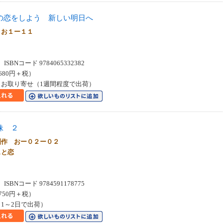
の恋をしよう 新しい明日へ
Ｅお１ー１１
SBNコード 9784065332382
680円＋税）
お取り寄せ（1週間程度で出荷）
妹 ２
創作 おー０２ー０２
ェと恋
SBNコード 9784591178775
750円＋税）
1～2日で出荷）