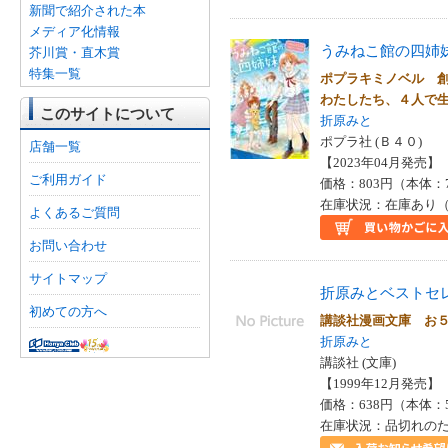
新聞で紹介された本
メディア化情報
うみねこ館の四姉
芥川賞・直木賞
特集一覧
ポプラキミノベル 
わたしたち、４人で
このサイトについて
折原みと
ポプラ社 (Ｂ４０)
店舗一覧
【2023年04月発売】 I
ご利用ガイド
価格：803円（本体：
在庫状況：在庫あり（
よくあるご質問
お問い合わせ
サイトマップ
折原みとベストセ
初めての方へ
講談社漫画文庫 お
折原みと
講談社 (文庫)
【1999年12月発売】 I
価格：638円（本体：
在庫状況：品切れの