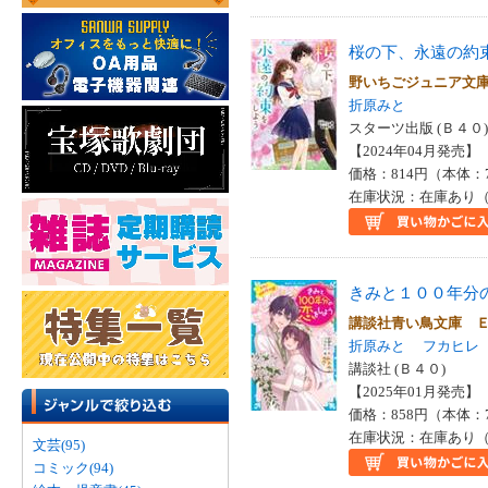
桜の下、永遠の約
野いちごジュニア文
折原みと
スターツ出版 (Ｂ４０)
【2024年04月発売】 I
価格：814円（本体：
在庫状況：在庫あり（
きみと１００年分
講談社青い鳥文庫 
折原みと
フカヒレ
講談社 (Ｂ４０)
【2025年01月発売】 I
価格：858円（本体：
在庫状況：在庫あり（
文芸(95)
コミック(94)