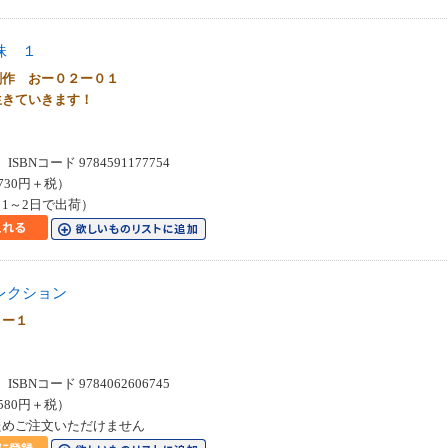
妹 １
創作 おー０２ー０１
生きていきます！
SBNコード 9784591177754
730円＋税）
1～2日で出荷）
レクション
５ー１
SBNコード 9784062606745
580円＋税）
ためご注文いただけません