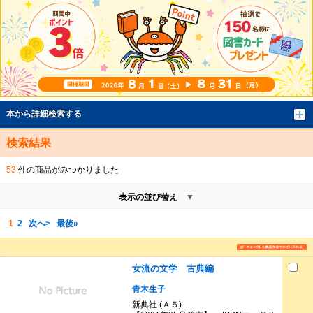
本から詳細検索する
検索結果
53
件の商品がみつかりました
表示の並び替え
1
2
次へ>
最後»
女流の文学 古典編
青木生子
新典社 (Ａ５)