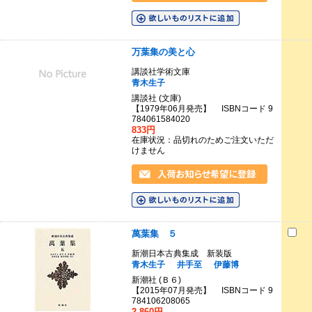
万葉集の美と心
講談社学術文庫
青木生子
講談社 (文庫)
【1979年06月発売】 ISBNコード 9
784061584020
833円
在庫状況：品切れのためご注文いただ
けません
萬葉集 ５
新潮日本古典集成 新装版
青木生子
井手至
伊藤博
新潮社 (Ｂ６)
【2015年07月発売】 ISBNコード 9
784106208065
2,860円