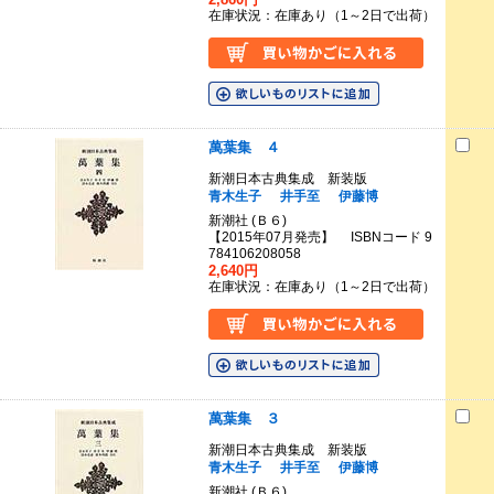
在庫状況：在庫あり（1～2日で出荷）
萬葉集 ４
新潮日本古典集成 新装版
青木生子
井手至
伊藤博
新潮社 (Ｂ６)
【2015年07月発売】 ISBNコード 9
784106208058
2,640円
在庫状況：在庫あり（1～2日で出荷）
萬葉集 ３
新潮日本古典集成 新装版
青木生子
井手至
伊藤博
新潮社 (Ｂ６)