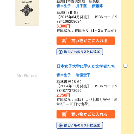
新潮日本古典集成 新装版
青木生子
井手至
伊藤博
新潮社 (Ｂ６)
【2015年04月発売】 ISBNコード 9
784106208034
3,300円
在庫状況：在庫あり（1～2日で出荷）
日本女子大学に学んだ文学者たち
青木生子
岩淵宏子
翰林書房 (Ｂ６)
【2004年11月発売】 ISBNコード 9
784877372026
2,750円
在庫状況：出版社よりお取り寄せ（通
常3日～20日で出荷）