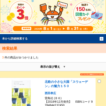
本から詳細検索する
検索結果
3
件の商品がみつかりました
表示の並び替え
北欧の小さな大国「スウェーデ
ン」の魅力１５０
西田孝広
雷鳥社 (Ｂ６)
【2018年12月発売】 ISBNコード 9
784844137450