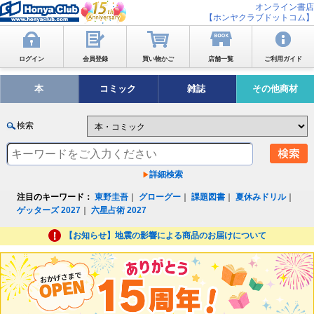
オンライン書店
【ホンヤクラブドットコム】
ログイン
会員登録
買い物かご
店舗一覧
ご利用ガイド
本
コミック
雑誌
その他商材
検索
詳細検索
注目のキーワード：
東野圭吾
｜
グローグー
｜
課題図書
｜
夏休みドリル
｜
ゲッターズ 2027
｜
六星占術 2027
【お知らせ】地震の影響による商品のお届けについて