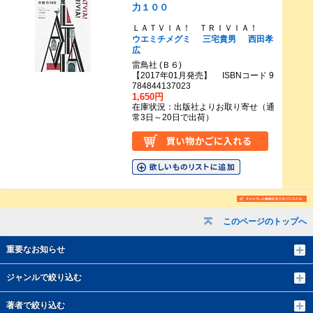
力１００
ＬＡＴＶＩＡ！ ＴＲＩＶＩＡ！
ウエミチメグミ
三宅貴男
西田孝
広
雷鳥社 (Ｂ６)
【2017年01月発売】 ISBNコード 9
784844137023
1,650円
在庫状況：出版社よりお取り寄せ（通
常3日～20日で出荷）
このページのトップへ
重要なお知らせ
ジャンルで絞り込む
著者で絞り込む