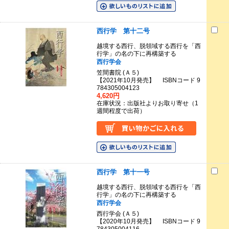
西行学 第十二号
越境する西行、脱領域する西行を「西
行学」の名の下に再構築する
西行学会
笠間書院 (Ａ５)
【2021年10月発売】 ISBNコード 9
784305004123
4,620円
在庫状況：出版社よりお取り寄せ（1
週間程度で出荷）
西行学 第十一号
越境する西行、脱領域する西行を「西
行学」の名の下に再構築する
西行学会
西行学会 (Ａ５)
【2020年10月発売】 ISBNコード 9