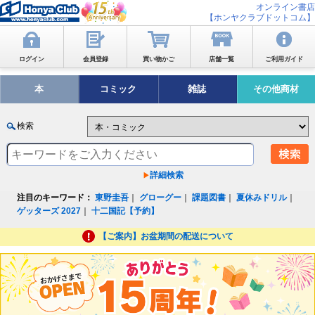
オンライン書店
【ホンヤクラブドットコム】
ログイン
会員登録
買い物かご
店舗一覧
ご利用ガイド
本
コミック
雑誌
その他商材
検索
詳細検索
注目のキーワード：
東野圭吾
｜
グローグー
｜
課題図書
｜
夏休みドリル
｜
ゲッターズ 2027
｜
十二国記【予約】
【ご案内】お盆期間の配送について