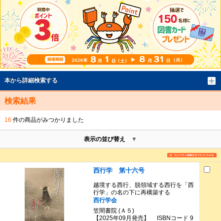
本から詳細検索する
検索結果
16
件の商品がみつかりました
表示の並び替え
西行学 第十六号
越境する西行、脱領域する西行を「西
行学」の名の下に再構築する
西行学会
笠間書院 (Ａ５)
【2025年09月発売】 ISBNコード 9