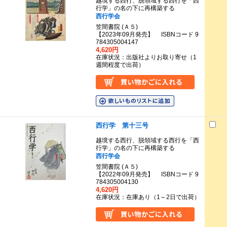
越境する西行、脱領域する西行を「西
行学」の名の下に再構築する
西行学会
笠間書院 (Ａ５)
【2023年09月発売】 ISBNコード 9
784305004147
4,620円
在庫状況：出版社よりお取り寄せ（1
週間程度で出荷）
西行学 第十三号
越境する西行、脱領域する西行を「西
行学」の名の下に再構築する
西行学会
笠間書院 (Ａ５)
【2022年09月発売】 ISBNコード 9
784305004130
4,620円
在庫状況：在庫あり（1～2日で出荷）