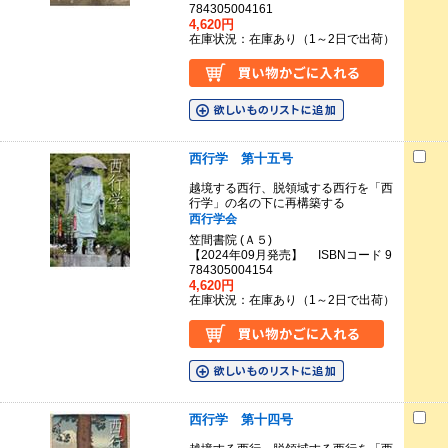
784305004161
4,620円
在庫状況：在庫あり（1～2日で出荷）
西行学 第十五号
越境する西行、脱領域する西行を「西
行学」の名の下に再構築する
西行学会
笠間書院 (Ａ５)
【2024年09月発売】 ISBNコード 9
784305004154
4,620円
在庫状況：在庫あり（1～2日で出荷）
西行学 第十四号