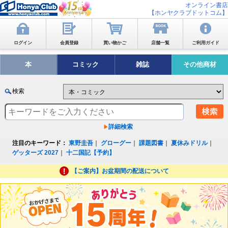
オンライン書店
【ホンヤクラブドットコム】
ログイン
会員登録
買い物かご
店舗一覧
ご利用ガイド
本
コミック
雑誌
その他商材
検索
詳細検索
注目のキーワード：
東野圭吾
｜
グローグー
｜
課題図書
｜
夏休みドリル
｜
ゲッターズ 2027
｜
十二国記【予約】
【ご案内】お盆期間の配送について