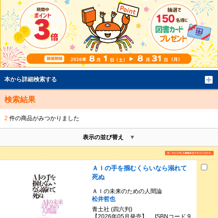
本から詳細検索する
検索結果
2
件の商品がみつかりました
表示の並び替え
ＡＩの手を掴むくらいなら溺れて
死ぬ
ＡＩの未来のための人間論
松井哲也
青土社 (四六判)
【2026年05月発売】 ISBNコード 9