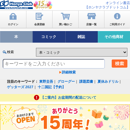
オンライン書店
【ホンヤクラブドットコム】
ログイン
会員登録
買い物かご
店舗一覧
ご利用ガイド
本
コミック
雑誌
その他商材
検索
詳細検索
注目のキーワード：
東野圭吾
｜
グローグー
｜
課題図書
｜
夏休みドリル
｜
ゲッターズ 2027
｜
十二国記【予約】
【ご案内】お盆期間の配送について