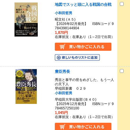
地図でスッと頭に入る戦国の合戦
小和田哲男
昭文社 (Ａ５)
【2026年02月発売】 ISBNコード 9
784398144904
1,870円
在庫状況：在庫あり（1～2日で出荷）
豊臣秀長
秀吉と泰平の世をめざした、もう一人
の天下人
早稲田新書 ０２９
小和田哲男
早稲田大学出版部 (Ｂ４０)
【2025年12月発売】 ISBNコード 9
784657250100
1,045円
在庫状況：在庫あり（1～2日で出荷）