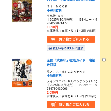
ＴＪ ＭＯＯＫ
小和田哲男
宝島社 (Ａ４)
【2025年10月発売】 ISBNコード 9
784299071477
1,650円
在庫状況：在庫あり（1～2日で出荷）
全国「武将印」徹底ガイド 増補
改訂版
見どころ・楽しみ方がわかる
小和田哲男
メイツユニバーサルコンテンツ (Ａ５)
【2025年03月発売】 ISBNコード 9
784780430066
2,090円
在庫状況：在庫あり（1～2日で出荷）