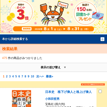
本から詳細検索する
検索結果
475
件の商品がみつかりました
表示の並び替え
1
2
3
4
5
6
7
8
9
10
次へ>
最後»
日本史 格下げ偉人と格上げ偉人
小和田哲男
宝島社 (四六判)