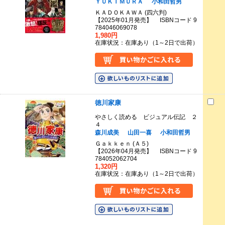
ＹＵＫＩＭＵＲＡ
小和田哲男
ＫＡＤＯＫＡＷＡ (四六判)
【2025年01月発売】 ISBNコード 9
784046069078
1,980円
在庫状況：在庫あり（1～2日で出荷）
徳川家康
やさしく読める ビジュアル伝記 ２
４
森川成美
山田一喜
小和田哲男
Ｇａｋｋｅｎ (Ａ５)
【2026年04月発売】 ISBNコード 9
784052062704
1,320円
在庫状況：在庫あり（1～2日で出荷）