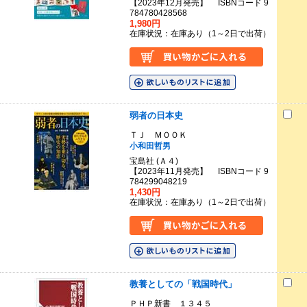
【2023年12月発売】 ISBNコード 9
784780428568
1,980円
在庫状況：在庫あり（1～2日で出荷）
弱者の日本史
ＴＪ ＭＯＯＫ
小和田哲男
宝島社 (Ａ４)
【2023年11月発売】 ISBNコード 9
784299048219
1,430円
在庫状況：在庫あり（1～2日で出荷）
教養としての「戦国時代」
ＰＨＰ新書 １３４５