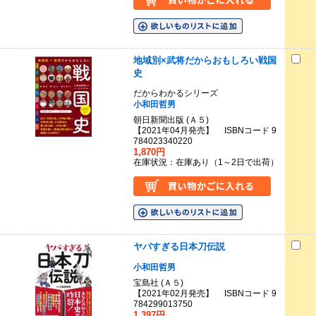
地域別×武将だからおもしろい戦国
史
だからわかるシリーズ
小和田哲男
朝日新聞出版 (Ａ５)
【2021年04月発売】 ISBNコード 9
784023340220
1,870円
在庫状況：在庫あり（1～2日で出荷）
ヤバすぎる日本刀伝説
小和田哲男
宝島社 (Ａ５)
【2021年02月発売】 ISBNコード 9
784299013750
1,397円