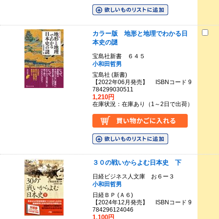
カラー版 地形と地理でわかる日
本史の謎
宝島社新書 ６４５
小和田哲男
宝島社 (新書)
【2022年06月発売】 ISBNコード 9
784299030511
1,210円
在庫状況：在庫あり（1～2日で出荷）
３０の戦いからよむ日本史 下
日経ビジネス人文庫 お６ー３
小和田哲男
日経ＢＰ (Ａ６)
【2024年12月発売】 ISBNコード 9
784296124046
1,100円