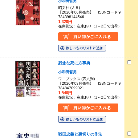
小和田哲男
昭文社 (Ａ５)
【2020年06月発売】 ISBNコード 9
784398144546
1,320円
在庫状況：在庫あり（1～2日で出荷）
残念な死に方事典
小和田哲男
ワニブックス (四六判)
【2020年03月発売】 ISBNコード 9
784847099021
1,540円
在庫状況：在庫あり（1～2日で出荷）
戦国忠義と裏切りの作法