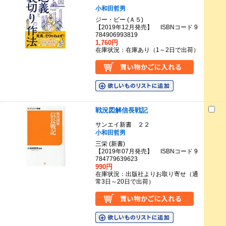
小和田哲男
ジー・ビー (Ａ５)
【2019年12月発売】 ISBNコード 9
784906993819
1,760円
在庫状況：在庫あり（1～2日で出荷）
戦況図解信長戦記
サンエイ新書 ２２
小和田哲男
三栄 (新書)
【2019年07月発売】 ISBNコード 9
784779639623
990円
在庫状況：出版社よりお取り寄せ（通
常3日～20日で出荷）