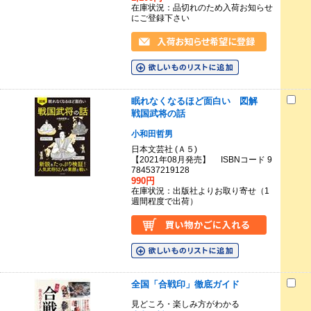
在庫状況：品切れのため入荷お知らせ
にご登録下さい
眠れなくなるほど面白い 図解
戦国武将の話
小和田哲男
日本文芸社 (Ａ５)
【2021年08月発売】 ISBNコード 9
784537219128
990円
在庫状況：出版社よりお取り寄せ（1
週間程度で出荷）
全国「合戦印」徹底ガイド
見どころ・楽しみ方がわかる