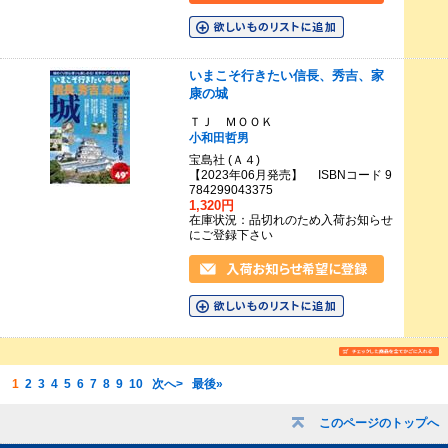
いまこそ行きたい信長、秀吉、家
康の城
ＴＪ ＭＯＯＫ
小和田哲男
宝島社 (Ａ４)
【2023年06月発売】 ISBNコード 9
784299043375
1,320円
在庫状況：品切れのため入荷お知らせ
にご登録下さい
1
2
3
4
5
6
7
8
9
10
次へ>
最後»
このページのトップへ