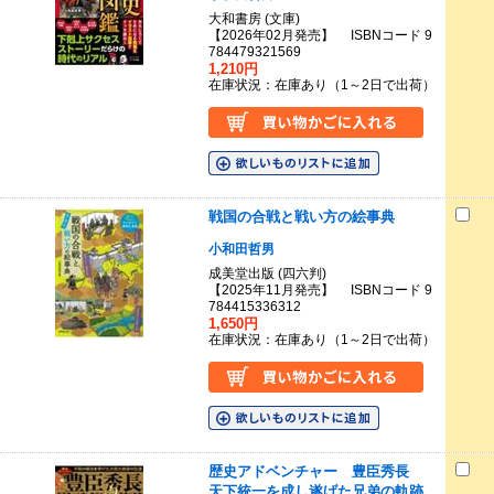
大和書房 (文庫)
【2026年02月発売】 ISBNコード 9
784479321569
1,210円
在庫状況：在庫あり（1～2日で出荷）
戦国の合戦と戦い方の絵事典
小和田哲男
成美堂出版 (四六判)
【2025年11月発売】 ISBNコード 9
784415336312
1,650円
在庫状況：在庫あり（1～2日で出荷）
歴史アドベンチャー 豊臣秀長
天下統一を成し遂げた兄弟の軌跡