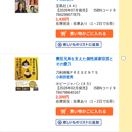
宝島社 (Ａ４)
【2026年07月発売】 ISBNコード 9
784299077875
1,430円
在庫状況：在庫あり（1～2日で出荷）
豊臣兄弟を支えた個性派家臣団と
その愛刀
刀剣画報ＰＲＥＳＥＮＴＳ
小和田哲男
ホビージャパン (Ａ５)
【2026年02月発売】 ISBNコード 9
784798640167
2,200円
在庫状況：在庫あり（1～2日で出荷）