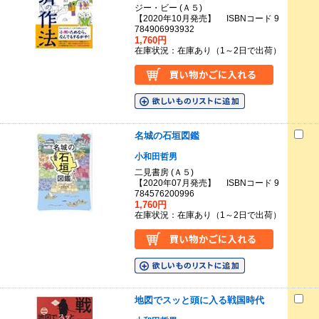
ジー・ビー (Ａ５)
【2020年10月発売】 ISBNコード 9
784906993932
1,760円
在庫状況：在庫あり（1～2日で出荷）
名城の石垣図鑑
小和田哲男
二見書房 (Ａ５)
【2020年07月発売】 ISBNコード 9
784576200996
1,760円
在庫状況：在庫あり（1～2日で出荷）
地図でスッと頭に入る戦国時代