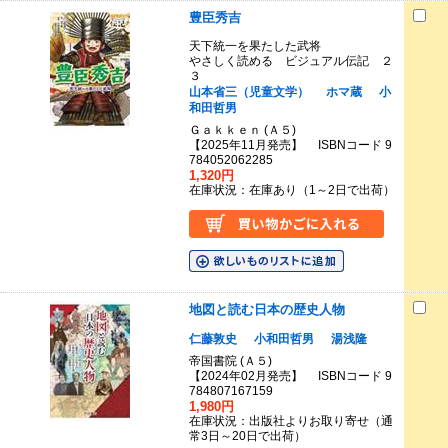
豊臣秀吉
天下統一を果たした武将
やさしく読める ビジュアル伝記 ２
３
山本省三（児童文学）
ホマ蔵
小
和田哲男
Ｇａｋｋｅｎ (Ａ５)
【2025年11月発売】 ISBNコード 9
784052062285
1,320円
在庫状況：在庫あり（1～2日で出荷）
地図と読む日本の歴史人物
仁藤敦史
小和田哲男
湯浅隆
帝国書院 (Ａ５)
【2024年02月発売】 ISBNコード 9
784807167159
1,980円
在庫状況：出版社よりお取り寄せ（通
常3日～20日で出荷）