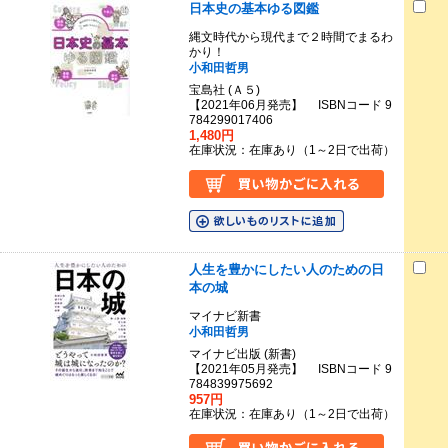
日本史の基本ゆる図鑑
縄文時代から現代まで２時間でまるわ
かり！
小和田哲男
宝島社 (Ａ５)
【2021年06月発売】 ISBNコード 9
784299017406
1,480円
在庫状況：在庫あり（1～2日で出荷）
人生を豊かにしたい人のための日
本の城
マイナビ新書
小和田哲男
マイナビ出版 (新書)
【2021年05月発売】 ISBNコード 9
784839975692
957円
在庫状況：在庫あり（1～2日で出荷）