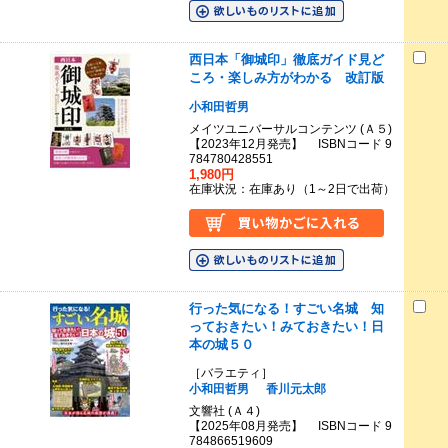
西日本「御城印」徹底ガイド見ど
ころ・楽しみ方がわかる 改訂版
小和田哲男
メイツユニバーサルコンテンツ (Ａ５)
【2023年12月発売】 ISBNコード 9
784780428551
1,980円
在庫状況：在庫あり（1～2日で出荷）
行った気になる！すごい名城 知
っておきたい！みておきたい！日
本の城５０
［バラエティ］
小和田哲男
香川元太郎
文響社 (Ａ４)
【2025年08月発売】 ISBNコード 9
784866519609