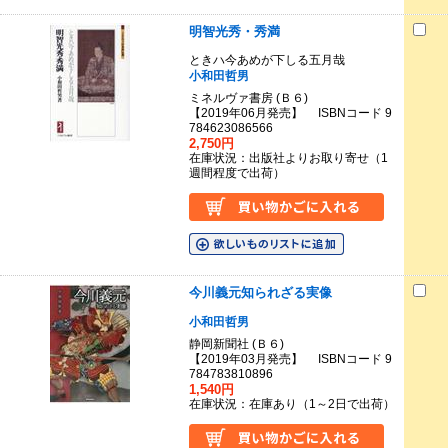
明智光秀・秀満
ときハ今あめが下しる五月哉
小和田哲男
ミネルヴァ書房 (Ｂ６)
【2019年06月発売】 ISBNコード 9
784623086566
2,750円
在庫状況：出版社よりお取り寄せ（1
週間程度で出荷）
今川義元知られざる実像
小和田哲男
静岡新聞社 (Ｂ６)
【2019年03月発売】 ISBNコード 9
784783810896
1,540円
在庫状況：在庫あり（1～2日で出荷）