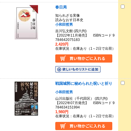
春日局
知られざる実像
読みなおす日本史
小和田哲男
吉川弘文館 (四六判)
【2022年11月発売】 ISBNコード 9
784642075183
2,420円
在庫状況：在庫あり（1～2日で出荷）
戦国城郭に秘められた呪いと祈り
小和田哲男
山川出版社（千代田区） (四六判)
【2022年07月発売】 ISBNコード 9
784634151994
1,980円
在庫状況：在庫あり（1～2日で出荷）