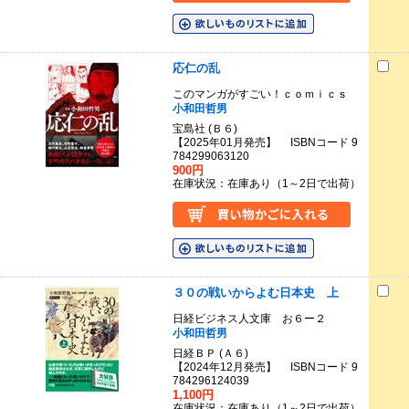
応仁の乱
このマンガがすごい！ｃｏｍｉｃｓ
小和田哲男
宝島社 (Ｂ６)
【2025年01月発売】 ISBNコード 9
784299063120
900円
在庫状況：在庫あり（1～2日で出荷）
３０の戦いからよむ日本史 上
日経ビジネス人文庫 お６ー２
小和田哲男
日経ＢＰ (Ａ６)
【2024年12月発売】 ISBNコード 9
784296124039
1,100円
在庫状況：在庫あり（1～2日で出荷）