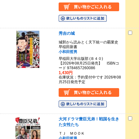
秀吉の城
城郭から読みとく天下統一の覇業史
早稲田新書
小和田哲男
早稲田大学出版部 (Ｂ４０)
【2026年08月25日発売】 ISBNコ
ード 9784657260086
1,430円
在庫状況：予約受付中です 2026年08
月25日発売予定
大河ドラマ豊臣兄弟！戦国を生き
た女性たち
ＴＪ ＭＯＯＫ
小和田哲男