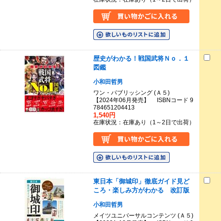
歴史がわかる！戦国武将Ｎｏ．１
図鑑
小和田哲男
ワン・パブリッシング (Ａ５)
【2024年06月発売】 ISBNコード 9
784651204413
1,540円
在庫状況：在庫あり（1～2日で出荷）
東日本「御城印」徹底ガイド見ど
ころ・楽しみ方がわかる 改訂版
小和田哲男
メイツユニバーサルコンテンツ (Ａ５)