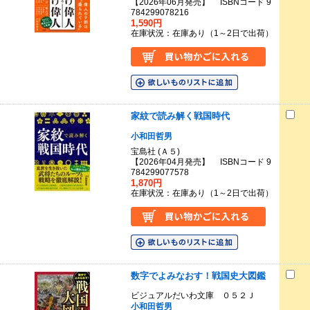
【2026年06月発売】 ISBNコード 9
784299078216
1,590円
在庫状況：在庫あり（1～2日で出荷）
家紋で読み解く戦国時代
小和田哲男
宝島社 (Ａ５)
【2026年04月発売】 ISBNコード 9
784299077578
1,870円
在庫状況：在庫あり（1～2日で出荷）
数字でよみなおす！戦国史大図鑑
ビジュアルだいわ文庫 ０５２Ｊ
小和田哲男