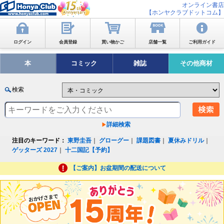
オンライン書店
【ホンヤクラブドットコム】
ログイン
会員登録
買い物かご
店舗一覧
ご利用ガイド
本
コミック
雑誌
その他商材
検索
詳細検索
注目のキーワード：
東野圭吾
｜
グローグー
｜
課題図書
｜
夏休みドリル
｜
ゲッターズ 2027
｜
十二国記【予約】
【ご案内】お盆期間の配送について