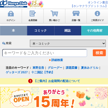
オンライン書店
【ホンヤクラブドットコム】
ログイン
会員登録
買い物かご
店舗一覧
ご利用ガイド
本
コミック
雑誌
その他商材
検索
詳細検索
注目のキーワード：
東野圭吾
｜
グローグー
｜
課題図書
｜
夏休みドリル
｜
ゲッターズ 2027
｜
十二国記【予約】
【ご案内】お盆期間の配送について