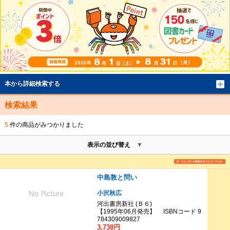
本から詳細検索する
検索結果
5
件の商品がみつかりました
表示の並び替え
中島敦と問い
小沢秋広
河出書房新社 (Ｂ６)
【1995年06月発売】 ISBNコード 9
784309009827
3,738円