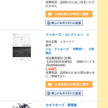
在庫状況：品切れのためご注文いただ
けません
ドゥルーズ・コレクション １
河出文庫 ト６ー１７
哲学
ジル・ドゥルーズ
宇野邦一
小沢
秋広
河出書房新社 (文庫)
【2015年05月発売】 ISBNコード 9
784309464091
1,430円
在庫状況：品切れのため入荷お知らせ
にご登録下さい
カオスモーズ 新装版