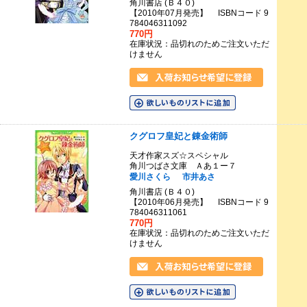
角川書店 (Ｂ４０)
【2010年07月発売】 ISBNコード 9
784046311092
770円
在庫状況：品切れのためご注文いただ
けません
クグロフ皇妃と錬金術師
天才作家スズ☆スペシャル
角川つばさ文庫 Ａあ１ー７
愛川さくら
市井あさ
角川書店 (Ｂ４０)
【2010年06月発売】 ISBNコード 9
784046311061
770円
在庫状況：品切れのためご注文いただ
けません