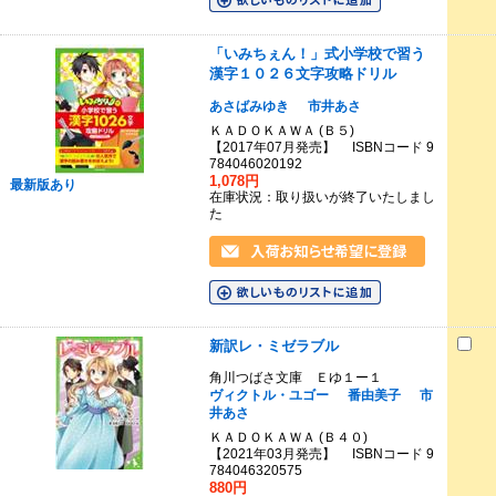
「いみちぇん！」式小学校で習う
漢字１０２６文字攻略ドリル
あさばみゆき
市井あさ
ＫＡＤＯＫＡＷＡ (Ｂ５)
【2017年07月発売】 ISBNコード 9
784046020192
1,078円
最新版あり
在庫状況：取り扱いが終了いたしまし
た
新訳レ・ミゼラブル
角川つばさ文庫 Ｅゆ１ー１
ヴィクトル・ユゴー
番由美子
市
井あさ
ＫＡＤＯＫＡＷＡ (Ｂ４０)
【2021年03月発売】 ISBNコード 9
784046320575
880円