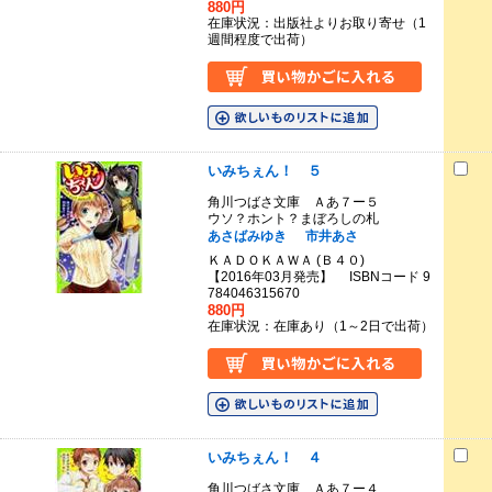
880円
在庫状況：出版社よりお取り寄せ（1
週間程度で出荷）
いみちぇん！ ５
角川つばさ文庫 Ａあ７ー５
ウソ？ホント？まぼろしの札
あさばみゆき
市井あさ
ＫＡＤＯＫＡＷＡ (Ｂ４０)
【2016年03月発売】 ISBNコード 9
784046315670
880円
在庫状況：在庫あり（1～2日で出荷）
いみちぇん！ ４
角川つばさ文庫 Ａあ７ー４