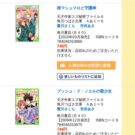
桜マシュマロと守護神
天才作家スズ秘密ファイル６
角川つばさ文庫 Ａあ１ー６
愛川さくら
市井あさ
角川書店 (Ｂ４０)
【2010年03月発売】 ISBNコード 9
784046310866
748円
在庫状況：品切れのためご注文いただ
けません
ブッシュ・ド・ノエルの聖少女
天才作家スズ秘密ファイル５
角川つばさ文庫 Ａあ１ー５
愛川さくら
市井あさ
角川書店 (Ｂ４０)
【2009年12月発売】 ISBNコード 9
784046310675
748円
在庫状況：品切れのためご注文いただ