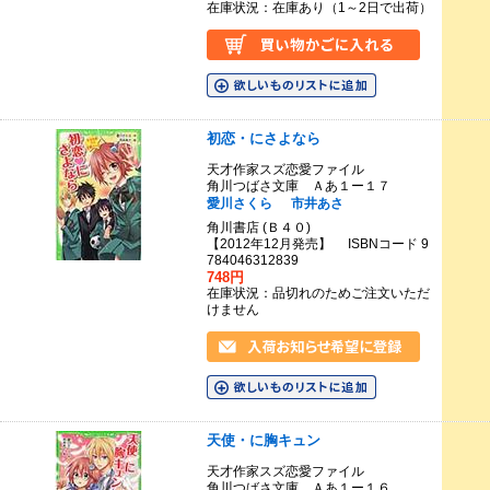
在庫状況：在庫あり（1～2日で出荷）
初恋・にさよなら
天才作家スズ恋愛ファイル
角川つばさ文庫 Ａあ１ー１７
愛川さくら
市井あさ
角川書店 (Ｂ４０)
【2012年12月発売】 ISBNコード 9
784046312839
748円
在庫状況：品切れのためご注文いただ
けません
天使・に胸キュン
天才作家スズ恋愛ファイル
角川つばさ文庫 Ａあ１ー１６