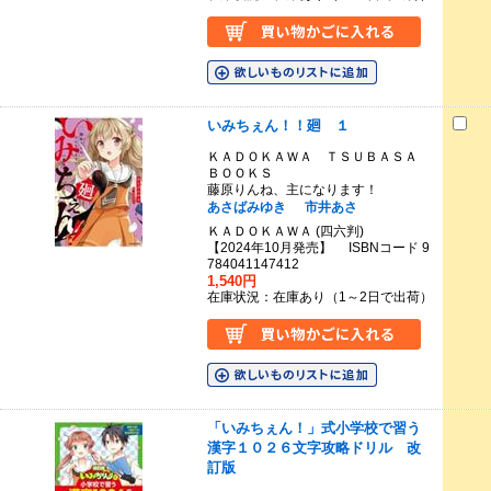
いみちぇん！！廻 １
ＫＡＤＯＫＡＷＡ ＴＳＵＢＡＳＡ
ＢＯＯＫＳ
藤原りんね、主になります！
あさばみゆき
市井あさ
ＫＡＤＯＫＡＷＡ (四六判)
【2024年10月発売】 ISBNコード 9
784041147412
1,540円
在庫状況：在庫あり（1～2日で出荷）
「いみちぇん！」式小学校で習う
漢字１０２６文字攻略ドリル 改
訂版