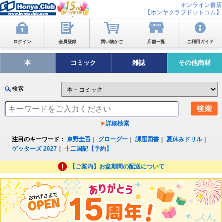
オンライン書店
【ホンヤクラブドットコム】
ログイン
会員登録
買い物かご
店舗一覧
ご利用ガイド
本
コミック
雑誌
その他商材
検索
詳細検索
注目のキーワード：
東野圭吾
｜
グローグー
｜
課題図書
｜
夏休みドリル
｜
ゲッターズ 2027
｜
十二国記【予約】
【ご案内】お盆期間の配送について