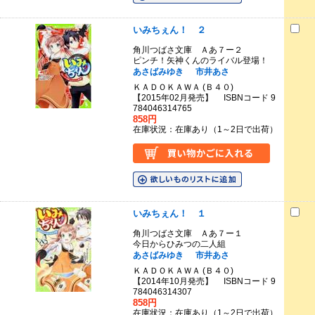
いみちぇん！ ２
角川つばさ文庫 Ａあ７ー２
ピンチ！矢神くんのライバル登場！
あさばみゆき
市井あさ
ＫＡＤＯＫＡＷＡ (Ｂ４０)
【2015年02月発売】 ISBNコード 9
784046314765
858円
在庫状況：在庫あり（1～2日で出荷）
いみちぇん！ １
角川つばさ文庫 Ａあ７ー１
今日からひみつの二人組
あさばみゆき
市井あさ
ＫＡＤＯＫＡＷＡ (Ｂ４０)
【2014年10月発売】 ISBNコード 9
784046314307
858円
在庫状況：在庫あり（1～2日で出荷）