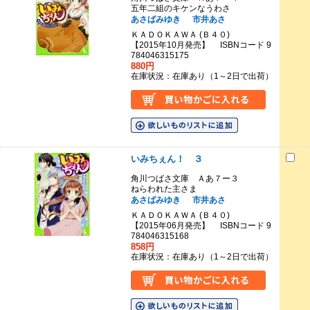
五年二組のキケンなうわさ
あさばみゆき
市井あさ
ＫＡＤＯＫＡＷＡ (Ｂ４０)
【2015年10月発売】 ISBNコード 9
784046315175
880円
在庫状況：在庫あり（1～2日で出荷）
いみちぇん！ ３
角川つばさ文庫 Ａあ７ー３
ねらわれた主さま
あさばみゆき
市井あさ
ＫＡＤＯＫＡＷＡ (Ｂ４０)
【2015年06月発売】 ISBNコード 9
784046315168
858円
在庫状況：在庫あり（1～2日で出荷）