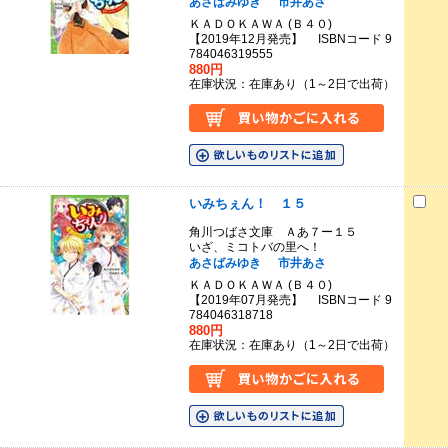
あさばみゆき
市井あさ
ＫＡＤＯＫＡＷＡ (Ｂ４０)
【2019年12月発売】 ISBNコード 9
784046319555
880円
在庫状況：在庫あり（1～2日で出荷）
いみちぇん！ １５
角川つばさ文庫 Ａあ７ー１５
いざ、ミコトバの里へ！
あさばみゆき
市井あさ
ＫＡＤＯＫＡＷＡ (Ｂ４０)
【2019年07月発売】 ISBNコード 9
784046318718
880円
在庫状況：在庫あり（1～2日で出荷）