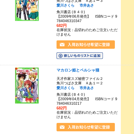
角川つばさ文庫 Ａあ１ー３
愛川さくら
市井あさ
角川書店 (Ｂ４０)
【2009年06月発売】 ISBNコード 9
784046310347
682円
在庫状況：品切れのためご注文いただ
けません
マカロン姫とペルシャ猫
天才作家スズ秘密ファイル２
角川つばさ文庫 Ａあ１ー２
愛川さくら
市井あさ
角川書店 (Ｂ４０)
【2009年04月発売】 ISBNコード 9
784046310217
682円
在庫状況：品切れのためご注文いただ
けません