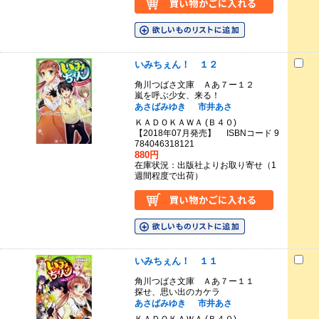
いみちぇん！ １２
角川つばさ文庫 Ａあ７ー１２
嵐を呼ぶ少女、来る！
あさばみゆき
市井あさ
ＫＡＤＯＫＡＷＡ (Ｂ４０)
【2018年07月発売】 ISBNコード 9
784046318121
880円
在庫状況：出版社よりお取り寄せ（1
週間程度で出荷）
いみちぇん！ １１
角川つばさ文庫 Ａあ７ー１１
探せ、思い出のカケラ
あさばみゆき
市井あさ