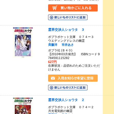
霊界交渉人ショウタ ３
ポプラポケット文庫 ０７４ー３
ウエディングドレスの幽霊
斉藤洋
市井あさ
ポプラ社 (Ｂ４０)
【2010年03月発売】 ISBNコード 9
784591115282
627円
在庫状況：品切れのためご注文いただ
けません
霊界交渉人ショウタ ２
ポプラポケット文庫 ０７４ー２
月光電気館の幽霊