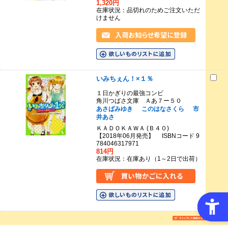
1,320円
在庫状況：品切れのためご注文いただ
けません
いみちぇん！×１％
１日かぎりの最強コンビ
角川つばさ文庫 Ａあ７ー５０
あさばみゆき
このはなさくら
市
井あさ
ＫＡＤＯＫＡＷＡ (Ｂ４０)
【2018年06月発売】 ISBNコード 9
784046317971
814円
在庫状況：在庫あり（1～2日で出荷）