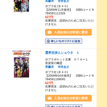
斉藤洋
市井あさ
ポプラ社 (Ｂ４０)
【2009年11月発売】 ISBNコード 9
784591112328
627円
在庫状況：品切れのためご注文いただ
けません
霊界交渉人ショウタ １
ポプラポケット文庫 ０７４ー１
音楽室の幽霊
斉藤洋
市井あさ
ポプラ社 (Ｂ４０)
【2009年04月発売】 ISBNコード 9
784591109045
627円
在庫状況：品切れのためご注文いただ
けません