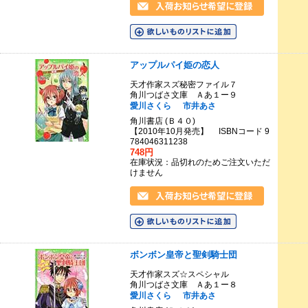
アップルパイ姫の恋人
天才作家スズ秘密ファイル７
角川つばさ文庫 Ａあ１ー９
愛川さくら
市井あさ
角川書店 (Ｂ４０)
【2010年10月発売】 ISBNコード 9
784046311238
748円
在庫状況：品切れのためご注文いただ
けません
ボンボン皇帝と聖剣騎士団
天才作家スズ☆スペシャル
角川つばさ文庫 Ａあ１ー８
愛川さくら
市井あさ