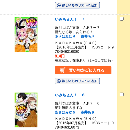
いみちぇん！ ７
角川つばさ文庫 Ａあ７ー７
新たなる敵、あらわる！
あさばみゆき
市井あさ
ＫＡＤＯＫＡＷＡ (Ｂ４０)
【2016年11月発売】 ISBNコード 9
784046316080
814円
在庫状況：在庫あり（1～2日で出荷）
いみちぇん！ ６
角川つばさ文庫 Ａあ７ー６
絶対無敵のきずな
あさばみゆき
市井あさ
ＫＡＤＯＫＡＷＡ (Ｂ４０)
【2016年07月発売】 ISBNコード 9
784046316073