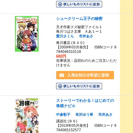
シュークリーム王子の秘密
天才作家スズ秘密ファイル１
角川つばさ文庫 Ａあ１ー１
愛川さくら
市井あさ
角川書店 (Ｂ４０)
【2009年03月発売】 ISBNコード 9
784046310118
682円
在庫状況：品切れのためご注文いただ
けません
ストーリーでわかる！はじめての
将棋ナビ☆
中倉彰子
有沢ゆう希
市井あさ
講談社 (Ｂ６)
【2019年05月発売】 ISBNコード 9
784065152577