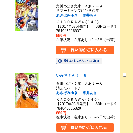
角川つばさ文庫 Ａあ７ー９
サマーキャンプにひそむ罠
あさばみゆき
市井あさ
ＫＡＤＯＫＡＷＡ (Ｂ４０)
【2017年07月発売】 ISBNコード 9
784046316837
880円
在庫状況：在庫あり（1～2日で出荷）
いみちぇん！ ８
角川つばさ文庫 Ａあ７ー８
消えたパートナー
あさばみゆき
市井あさ
ＫＡＤＯＫＡＷＡ (Ｂ４０)
【2017年03月発売】 ISBNコード 9
784046316820
880円
在庫状況：在庫あり（1～2日で出荷）