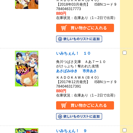
ＫＡＤＯＫＡＷＡ (Ｂ４０)
【2018年03月発売】 ISBNコード 9
784046317773
880円
在庫状況：在庫あり（1～2日で出荷）
いみちぇん！ １０
角川つばさ文庫 Ａあ７ー１０
がけっぷち！奪われた友情
あさばみゆき
市井あさ
ＫＡＤＯＫＡＷＡ (Ｂ４０)
【2017年12月発売】 ISBNコード 9
784046317391
880円
在庫状況：在庫あり（1～2日で出荷）
いみちぇん！ ９