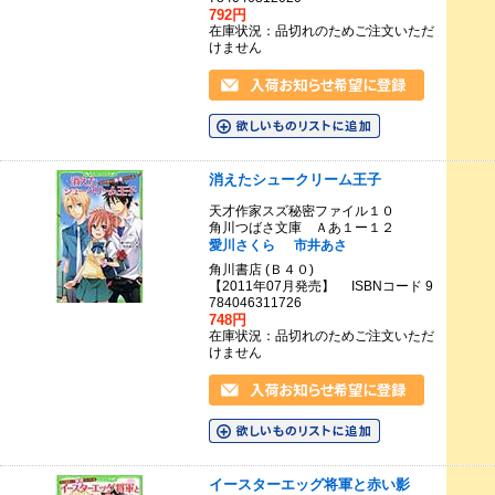
792円
在庫状況：品切れのためご注文いただ
けません
消えたシュークリーム王子
天才作家スズ秘密ファイル１０
角川つばさ文庫 Ａあ１ー１２
愛川さくら
市井あさ
角川書店 (Ｂ４０)
【2011年07月発売】 ISBNコード 9
784046311726
748円
在庫状況：品切れのためご注文いただ
けません
イースターエッグ将軍と赤い影