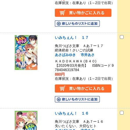
在庫状況：在庫あり（1～2日で出荷）
いみちぇん！ １７
角川つばさ文庫 Ａあ７ー１７
絶体絶命！さいごの試練
あさばみゆき
市井あさ
ＫＡＤＯＫＡＷＡ (Ｂ４０)
【2020年03月発売】 ISBNコード 9
784046319784
880円
在庫状況：在庫あり（1～2日で出荷）
いみちぇん！ １６
角川つばさ文庫 Ａあ７ー１６
失いたくない、大切なヒト