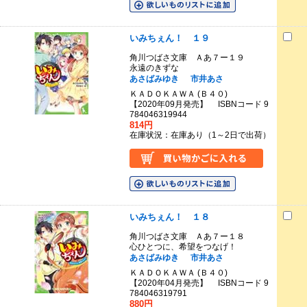
いみちぇん！ １９
角川つばさ文庫 Ａあ７ー１９
永遠のきずな
あさばみゆき
市井あさ
ＫＡＤＯＫＡＷＡ (Ｂ４０)
【2020年09月発売】 ISBNコード 9
784046319944
814円
在庫状況：在庫あり（1～2日で出荷）
いみちぇん！ １８
角川つばさ文庫 Ａあ７ー１８
心ひとつに、希望をつなげ！
あさばみゆき
市井あさ
ＫＡＤＯＫＡＷＡ (Ｂ４０)
【2020年04月発売】 ISBNコード 9
784046319791
880円