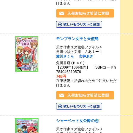
けません
モンブラン女王と天使島
天才作家スズ秘密ファイル４
角川つばさ文庫 Ａあ１ー４
愛川さくら
市井あさ
角川書店 (Ｂ４０)
【2009年10月発売】 ISBNコード 9
784046310576
748円
在庫状況：品切れのためご注文いただ
けません
シャーベット女公爵の恋
天才作家スズ秘密ファイル３