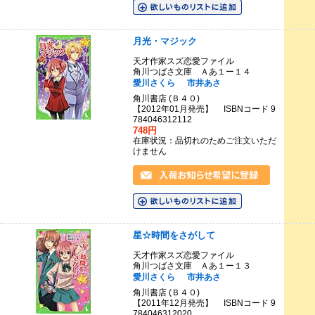
月光・マジック
天才作家スズ恋愛ファイル
角川つばさ文庫 Ａあ１ー１４
愛川さくら
市井あさ
角川書店 (Ｂ４０)
【2012年01月発売】 ISBNコード 9
784046312112
748円
在庫状況：品切れのためご注文いただ
けません
星☆時間をさがして
天才作家スズ恋愛ファイル
角川つばさ文庫 Ａあ１ー１３
愛川さくら
市井あさ
角川書店 (Ｂ４０)
【2011年12月発売】 ISBNコード 9
784046312020