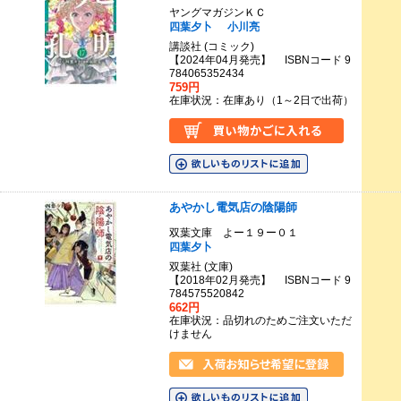
ヤングマガジンＫＣ
四葉夕卜
小川亮
講談社 (コミック)
【2024年04月発売】 ISBNコード 9
784065352434
759円
在庫状況：在庫あり（1～2日で出荷）
あやかし電気店の陰陽師
双葉文庫 よー１９ー０１
四葉夕卜
双葉社 (文庫)
【2018年02月発売】 ISBNコード 9
784575520842
662円
在庫状況：品切れのためご注文いただ
けません