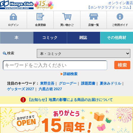
オンライン書店
【ホンヤクラブドットコム】
ログイン
会員登録
買い物かご
店舗一覧
ご利用ガイド
本
コミック
雑誌
その他商材
検索
詳細検索
注目のキーワード：
東野圭吾
｜
グローグー
｜
課題図書
｜
夏休みドリル
｜
ゲッターズ 2027
｜
六星占術 2027
【お知らせ】地震の影響による商品のお届けについて