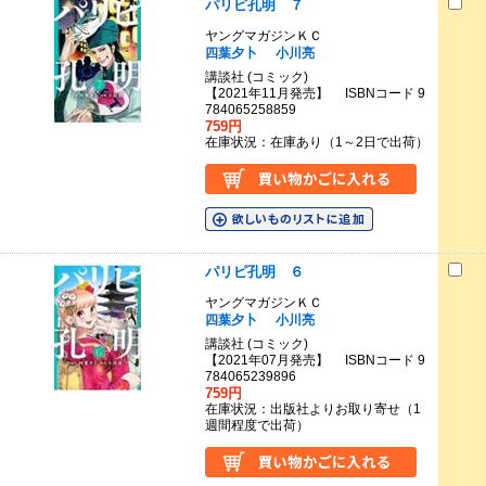
パリピ孔明 ７
ヤングマガジンＫＣ
四葉夕卜
小川亮
講談社 (コミック)
【2021年11月発売】 ISBNコード 9
784065258859
759円
在庫状況：在庫あり（1～2日で出荷）
パリピ孔明 ６
ヤングマガジンＫＣ
四葉夕卜
小川亮
講談社 (コミック)
【2021年07月発売】 ISBNコード 9
784065239896
759円
在庫状況：出版社よりお取り寄せ（1
週間程度で出荷）