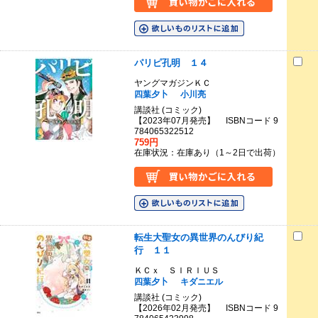
パリピ孔明 １４
ヤングマガジンＫＣ
四葉夕卜
小川亮
講談社 (コミック)
【2023年07月発売】 ISBNコード 9
784065322512
759円
在庫状況：在庫あり（1～2日で出荷）
転生大聖女の異世界のんびり紀
行 １１
ＫＣｘ ＳＩＲＩＵＳ
四葉夕卜
キダニエル
講談社 (コミック)
【2026年02月発売】 ISBNコード 9