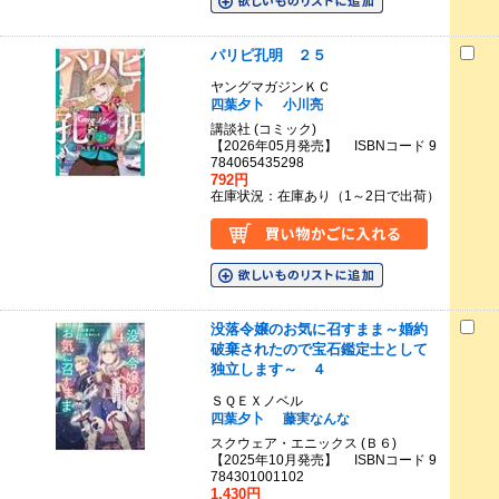
パリピ孔明 ２５
ヤングマガジンＫＣ
四葉夕卜
小川亮
講談社 (コミック)
【2026年05月発売】 ISBNコード 9
784065435298
792円
在庫状況：在庫あり（1～2日で出荷）
没落令嬢のお気に召すまま～婚約
破棄されたので宝石鑑定士として
独立します～ ４
ＳＱＥＸノベル
四葉夕卜
藤実なんな
スクウェア・エニックス (Ｂ６)
【2025年10月発売】 ISBNコード 9
784301001102
1,430円