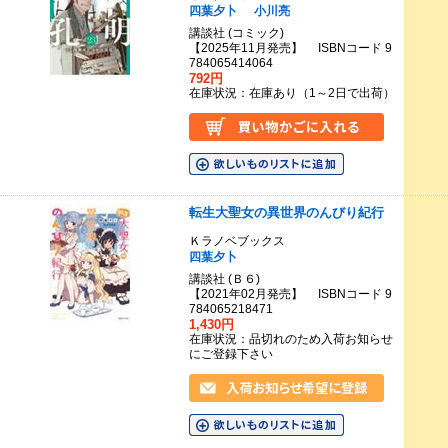
四葉夕卜
小川亮
講談社 (コミック)
【2025年11月発売】 ISBNコード 9
784065414064
792円
在庫状況：在庫あり（1～2日で出荷）
転生大聖女の異世界のんびり紀行
Ｋラノベブックス
四葉夕卜
講談社 (Ｂ６)
【2021年02月発売】 ISBNコード 9
784065218471
1,430円
在庫状況：品切れのため入荷お知らせ
にご登録下さい