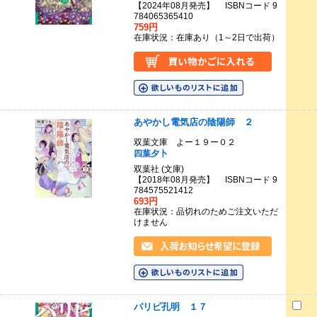
【2024年08月発売】 ISBNコード 9
784065365410
759円
在庫状況：在庫あり（1～2日で出荷）
あやかし電気店の陰陽師 ２
双葉文庫 よー１９ー０２
四葉夕卜
双葉社 (文庫)
【2018年08月発売】 ISBNコード 9
784575521412
693円
在庫状況：品切れのためご注文いただ
けません
パリピ孔明 １７