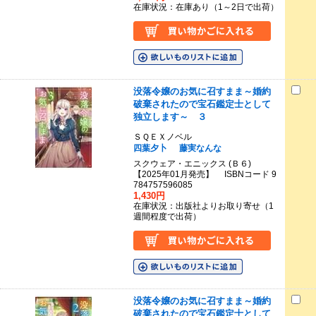
在庫状況：在庫あり（1～2日で出荷）
没落令嬢のお気に召すまま～婚約
破棄されたので宝石鑑定士として
独立します～ ３
ＳＱＥＸノベル
四葉夕卜
藤実なんな
スクウェア・エニックス (Ｂ６)
【2025年01月発売】 ISBNコード 9
784757596085
1,430円
在庫状況：出版社よりお取り寄せ（1
週間程度で出荷）
没落令嬢のお気に召すまま～婚約
破棄されたので宝石鑑定士として