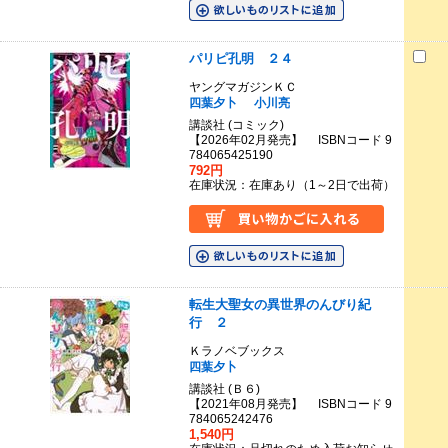
パリピ孔明 ２４
ヤングマガジンＫＣ
四葉夕卜
小川亮
講談社 (コミック)
【2026年02月発売】 ISBNコード 9
784065425190
792円
在庫状況：在庫あり（1～2日で出荷）
転生大聖女の異世界のんびり紀
行 ２
Ｋラノベブックス
四葉夕卜
講談社 (Ｂ６)
【2021年08月発売】 ISBNコード 9
784065242476
1,540円