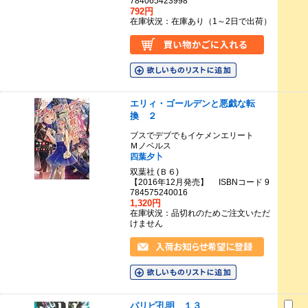
784065423998
792円
在庫状況：在庫あり（1～2日で出荷）
エリィ・ゴールデンと悪戯な転
換 ２
ブスでデブでもイケメンエリート
Ｍノベルス
四葉夕卜
双葉社 (Ｂ６)
【2016年12月発売】 ISBNコード 9
784575240016
1,320円
在庫状況：品切れのためご注文いただ
けません
パリピ孔明 １３