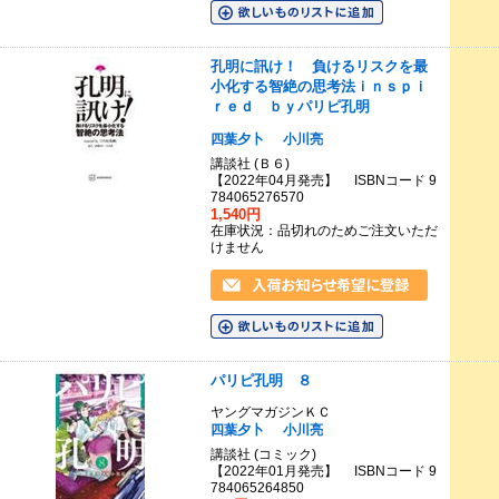
孔明に訊け！ 負けるリスクを最
小化する智絶の思考法ｉｎｓｐｉ
ｒｅｄ ｂｙパリピ孔明
四葉夕卜
小川亮
講談社 (Ｂ６)
【2022年04月発売】 ISBNコード 9
784065276570
1,540円
在庫状況：品切れのためご注文いただ
けません
パリピ孔明 ８
ヤングマガジンＫＣ
四葉夕卜
小川亮
講談社 (コミック)
【2022年01月発売】 ISBNコード 9
784065264850