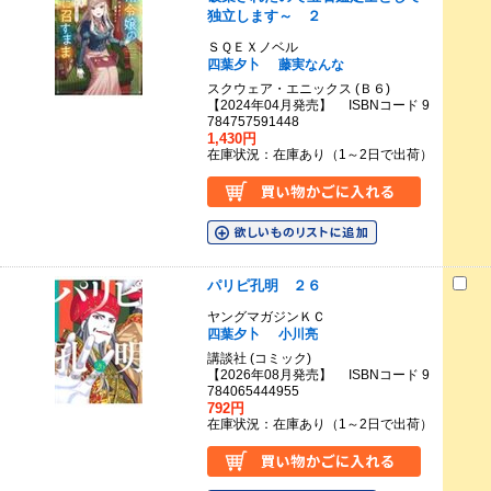
独立します～ ２
ＳＱＥＸノベル
四葉夕卜
藤実なんな
スクウェア・エニックス (Ｂ６)
【2024年04月発売】 ISBNコード 9
784757591448
1,430円
在庫状況：在庫あり（1～2日で出荷）
パリピ孔明 ２６
ヤングマガジンＫＣ
四葉夕卜
小川亮
講談社 (コミック)
【2026年08月発売】 ISBNコード 9
784065444955
792円
在庫状況：在庫あり（1～2日で出荷）