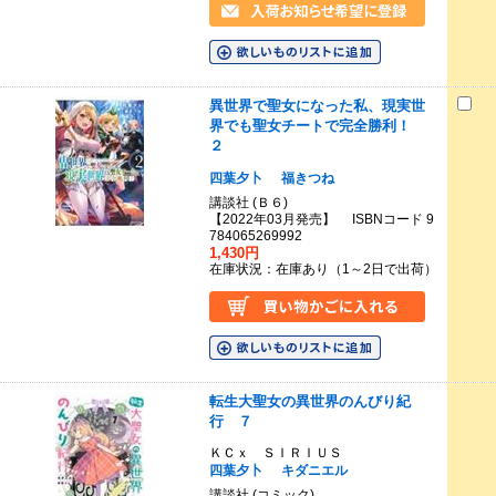
異世界で聖女になった私、現実世
界でも聖女チートで完全勝利！
２
四葉夕卜
福きつね
講談社 (Ｂ６)
【2022年03月発売】 ISBNコード 9
784065269992
1,430円
在庫状況：在庫あり（1～2日で出荷）
転生大聖女の異世界のんびり紀
行 ７
ＫＣｘ ＳＩＲＩＵＳ
四葉夕卜
キダニエル
講談社 (コミック)