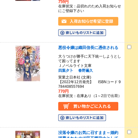
759円
在庫状況：品切れのため入荷お知らせ
にご登録下さい
悪役令嬢は織田信長に憑依される
大うつけが勝手に天下統一しようとし
て困ってます
Ｊノベルライト文庫
四葉夕卜
春野薫久
実業之日本社 (文庫)
【2022年12月発売】 ISBNコード 9
784408557694
770円
在庫状況：在庫あり（1～2日で出荷）
没落令嬢のお気に召すまま～婚約