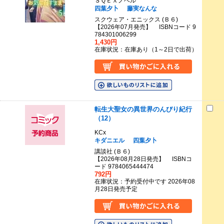
ＳＱＥＸノベル
四葉夕卜
藤実なんな
スクウェア・エニックス (Ｂ６)
【2026年07月発売】 ISBNコード 9
784301006299
1,430円
在庫状況：在庫あり（1～2日で出荷）
転生大聖女の異世界のんびり紀行
（12）
KCx
キダニエル
四葉夕卜
講談社 (Ｂ６)
【2026年08月28日発売】 ISBNコ
ード 9784065444474
792円
在庫状況：予約受付中です 2026年08
月28日発売予定