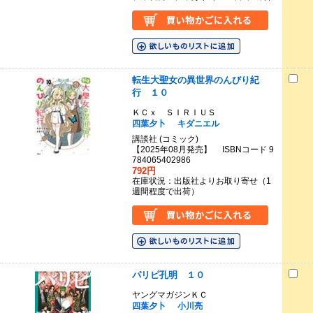
転生大聖女の異世界のんびり紀
行 １０
ＫＣｘ ＳＩＲＩＵＳ
四葉夕卜
キダニエル
講談社 (コミック)
【2025年08月発売】 ISBNコード 9
784065402986
792円
在庫状況：出版社よりお取り寄せ（1
週間程度で出荷）
パリピ孔明 １０
ヤングマガジンＫＣ
四葉夕卜
小川亮