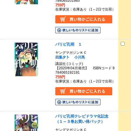
784065201985
759円
在庫状況：在庫あり（1～2日で出荷）
パリピ孔明 １
ヤングマガジンＫＣ
四葉夕卜
小川亮
講談社 (コミック)
【2020年04月発売】 ISBNコード 9
784065192191
759円
在庫状況：在庫あり（1～2日で出荷）
パリピ孔明テレビドラマ化記念
（１～３巻お買い得パック）
ヤングマガジンＫＣ