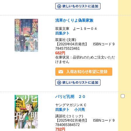
浅草かくりよ偽装家族
双葉文庫 よー１９ー０４
四葉夕卜
双葉社 (文庫)
【2020年04月発売】 ISBNコード 9
784575523461
682円
在庫状況：品切れのためご注文いただ
けません
パリピ孔明 ２０
ヤングマガジンＫＣ
四葉夕卜
小川亮
講談社 (コミック)
【2025年02月発売】 ISBNコード 9
784065384572
792円