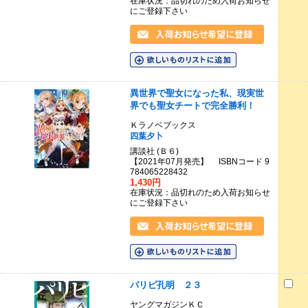
在庫状況：品切れのため入荷お知らせ
にご登録下さい
異世界で聖女になった私、現実世
界でも聖女チートで完全勝利！
Ｋラノベブックス
四葉夕卜
講談社 (Ｂ６)
【2021年07月発売】 ISBNコード 9
784065228432
1,430円
在庫状況：品切れのため入荷お知らせ
にご登録下さい
パリピ孔明 ２３
ヤングマガジンＫＣ