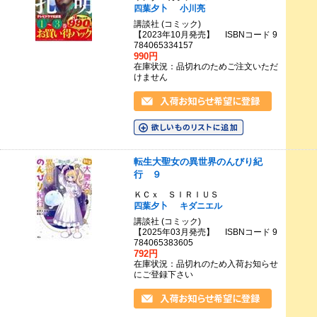
四葉夕卜
小川亮
講談社 (コミック)
【2023年10月発売】 ISBNコード 9
784065334157
990円
在庫状況：品切れのためご注文いただ
けません
転生大聖女の異世界のんびり紀
行 ９
ＫＣｘ ＳＩＲＩＵＳ
四葉夕卜
キダニエル
講談社 (コミック)
【2025年03月発売】 ISBNコード 9
784065383605
792円
在庫状況：品切れのため入荷お知らせ
にご登録下さい