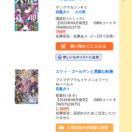
ヤングマガジンＫＣ
四葉夕卜
小川亮
講談社 (コミック)
【2023年04月発売】 ISBNコード 9
784065313770
759円
在庫状況：在庫あり（1～2日で出荷）
エリィ・ゴールデンと悪戯な転換
ブスでデブでもイケメンエリート
Ｍノベルス
四葉夕卜
双葉社 (Ｂ６)
【2016年08月発売】 ISBNコード 9
784575239751
1,320円
在庫状況：品切れのためご注文いただ
けません