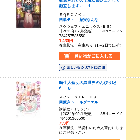
破棄されたので宝石鑑定士として
独立します～ １
ＳＱＥＸノベル
四葉夕卜
藤実なんな
スクウェア・エニックス (Ｂ６)
【2023年07月発売】 ISBNコード 9
784757586550
1,430円
在庫状況：在庫あり（1～2日で出荷）
転生大聖女の異世界のんびり紀
行 ８
ＫＣｘ ＳＩＲＩＵＳ
四葉夕卜
キダニエル
講談社 (コミック)
【2024年09月発売】 ISBNコード 9
784065366530
759円
在庫状況：品切れのため入荷お知らせ
にご登録下さい