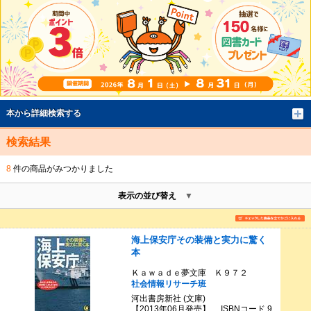
本から詳細検索する
検索結果
8
件の商品がみつかりました
表示の並び替え
海上保安庁その装備と実力に驚く
本
Ｋａｗａｄｅ夢文庫 Ｋ９７２
社会情報リサーチ班
河出書房新社 (文庫)
【2013年06月発売】 ISBNコード 9