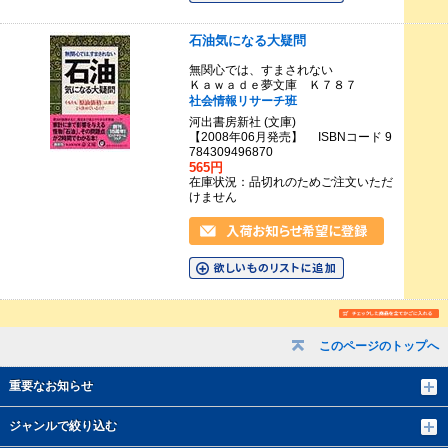
石油気になる大疑問
無関心では、すまされない
Ｋａｗａｄｅ夢文庫 Ｋ７８７
社会情報リサーチ班
河出書房新社 (文庫)
【2008年06月発売】 ISBNコード 9
784309496870
565円
在庫状況：品切れのためご注文いただ
けません
このページのトップへ
重要なお知らせ
ジャンルで絞り込む