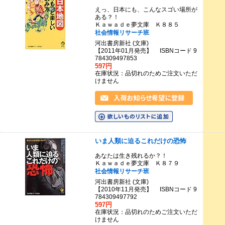
えっ、日本にも、こんなスゴい場所が
ある？！
Ｋａｗａｄｅ夢文庫 Ｋ８８５
社会情報リサーチ班
河出書房新社 (文庫)
【2011年01月発売】 ISBNコード 9
784309497853
597円
在庫状況：品切れのためご注文いただ
けません
いま人類に迫るこれだけの恐怖
あなたは生き残れるか？！
Ｋａｗａｄｅ夢文庫 Ｋ８７９
社会情報リサーチ班
河出書房新社 (文庫)
【2010年11月発売】 ISBNコード 9
784309497792
597円
在庫状況：品切れのためご注文いただ
けません