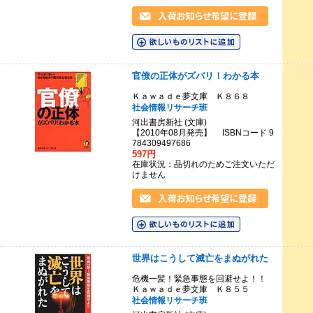
官僚の正体がズバリ！わかる本
Ｋａｗａｄｅ夢文庫 Ｋ８６８
社会情報リサーチ班
河出書房新社 (文庫)
【2010年08月発売】 ISBNコード 9
784309497686
597円
在庫状況：品切れのためご注文いただ
けません
世界はこうして滅亡をまぬがれた
危機一髪！緊急事態を回避せよ！！
Ｋａｗａｄｅ夢文庫 Ｋ８５５
社会情報リサーチ班