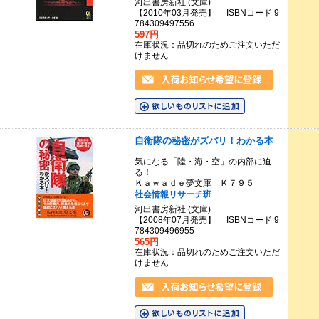
河出書房新社 (文庫)
【2010年03月発売】 ISBNコード 9
784309497556
597円
在庫状況：品切れのためご注文いただ
けません
自衛隊の秘密がズバリ！わかる本
気になる「陸・海・空」の内部に迫
る！
Ｋａｗａｄｅ夢文庫 Ｋ７９５
社会情報リサーチ班
河出書房新社 (文庫)
【2008年07月発売】 ISBNコード 9
784309496955
565円
在庫状況：品切れのためご注文いただ
けません