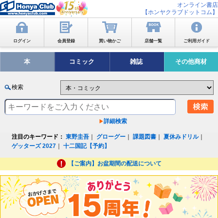
オンライン書店
【ホンヤクラブドットコム】
ログイン
会員登録
買い物かご
店舗一覧
ご利用ガイド
本
コミック
雑誌
その他商材
検索
詳細検索
注目のキーワード：
東野圭吾
｜
グローグー
｜
課題図書
｜
夏休みドリル
｜
ゲッターズ 2027
｜
十二国記【予約】
【ご案内】お盆期間の配送について