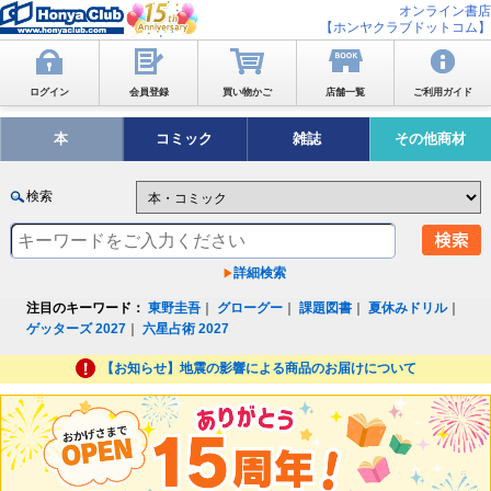
オンライン書店
【ホンヤクラブドットコム】
ログイン
会員登録
買い物かご
店舗一覧
ご利用ガイド
本
コミック
雑誌
その他商材
検索
詳細検索
注目のキーワード：
東野圭吾
｜
グローグー
｜
課題図書
｜
夏休みドリル
｜
ゲッターズ 2027
｜
六星占術 2027
【お知らせ】地震の影響による商品のお届けについて