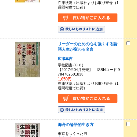
在庫状況：出版社よりお取り寄せ（1
週間程度で出荷）
リーダーのための心を強くする論
語人生が変わる名言
広瀬幸吉
学校図書 (Ｂ６)
【2017年04月発売】 ISBNコード 9
784762501838
1,650円
在庫状況：出版社よりお取り寄せ（1
週間程度で出荷）
海舟の論語的生き方
東京をつくった男