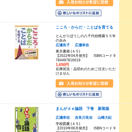
こころ・からだ・ことばを育てる
とんがりぼうしの八千代幼稚園５５年
の歩み
広瀬良子
広瀬幸吉
東京書籍 (Ａ５)
【2022年04月発売】 ISBNコード 9
784487816019
1,650円
在庫状況：品切れのためご注文いただ
けません
まんがｄｅ論語 下巻 新装版
広瀬幸吉
吉良川良吉
山崎大紀
学校図書 (Ａ５)
【2010年06月発売】 ISBNコード 9