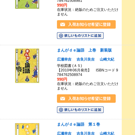
784762508981
990円
在庫状況：絶版のためご注文いただけ
ません
まんがｄｅ論語 上巻 新装版
広瀬幸吉
吉良川良吉
山崎大紀
学校図書 (Ａ５)
【2010年06月発売】 ISBNコード 9
784762508974
990円
在庫状況：絶版のためご注文いただけ
ません
まんがｄｅ論語 第１巻
広瀬幸吉
吉良川良吉
山崎大紀