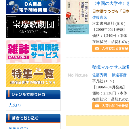
〈中国の大学生〉
日本語でつづる「日
佐藤喜彦
河出書房新社 (Ｂ６)
【2006年05月発売】 I
価格：1,540円（本体
在庫状況：品切れの
秘境マルケサス諸
佐藤秀明
篠遠喜彦
平凡社 (Ｂ５)
【1996年04月発売】 I
価格：2,136円（本体
在庫状況：品切れの
人文(3)
佐藤喜彦(2)