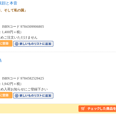
素顔と本音
本、そして私の国」
SBNコード 9784309906805
：1,400円＋税）
ためご注文いただけません
島
SBNコード 9784582529425
：1,942円＋税）
ため入荷お知らせにご登録下さい