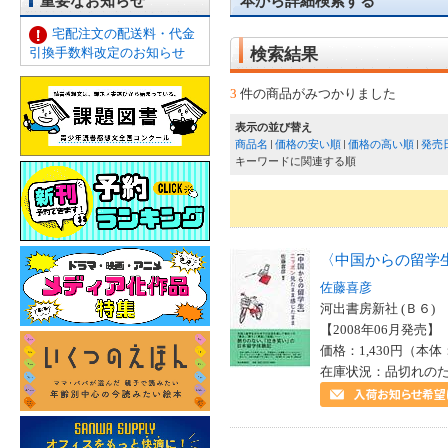
重要なお知らせ
本から詳細検索する
宅配注文の配送料・代金
引換手数料改定のお知らせ
検索結果
3
件の商品がみつかりました
表示の並び替え
商品名
価格の安い順
価格の高い順
発売
キーワードに関連する順
〈中国からの留学
佐藤喜彦
河出書房新社 (Ｂ６)
【2008年06月発売】 I
価格：1,430円（本体
在庫状況：品切れの