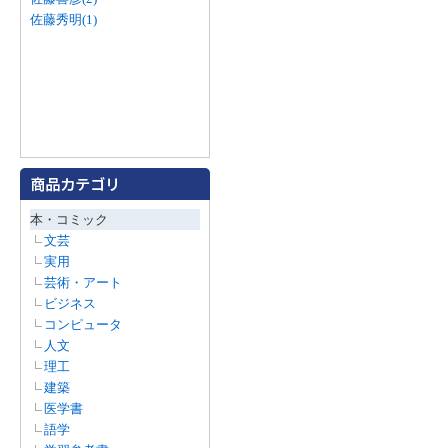
佐藤秀明(1)
本・コミック
文芸
実用
芸術・アート
ビジネス
コンピュータ
人文
理工
建築
医学書
語学