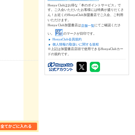
Honya Clubはお得な「本のポイントサービス」で
す。ご入会いただいたお客様には特典が盛りだくさ
ん！お近くのHonyaClub加盟書店でご入会、ご利用
いただけます。
Honya Club加盟書店は
にてご確認くださ
店舗一覧
い。
のマークが目印です。
HonyaClub会員規約
個人情報の取扱いに関する規程
※上記は加盟書店店頭で使用できるHonyaClubカー
ドの規約です。