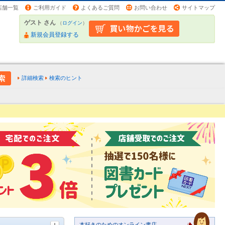
店舗一覧
ご利用ガイド
よくあるご質問
お問い合わせ
サイトマップ
ゲスト さん
（
ログイン
）
新規会員登録する
詳細検索
検索のヒント
本好きのためのオンライン書店