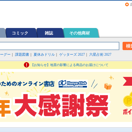
画（コミック）など在庫も充実
コミック
雑誌
その他商材
ーグー
｜
課題図書
｜
夏休みドリル
｜
ゲッターズ 2027
｜
六星占術 2027
【お知らせ】地震の影響による商品のお届けについて