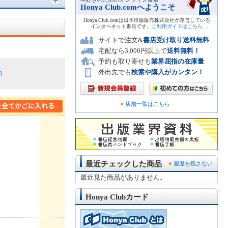
Honya Club.comへようこそ
Honya Club.comは日本出版販売株式会社が運営している
インターネット書店です。
ご利用ガイドはこちら
サイトで注文&
書店受け取り送料無料
宅配なら3,000円以上で
送料無料！
予約も取り寄せも
業界屈指の在庫量
外出先でも
検索や購入がカンタン！
順
店舗一覧はこちら
最近チェックした商品
履歴を残さない
最近見た商品がありません。
Honya Clubカード