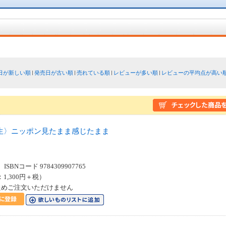
日が新しい順
発売日が古い順
売れている順
レビューが多い順
レビューの平均点が高い
生〉ニッポン見たまま感じたまま
SBNコード 9784309907765
：1,300円＋税）
ためご注文いただけません