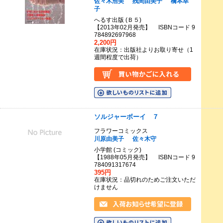
佐々木浩美
残間由美子
橋本幸
子
へるす出版 (Ｂ５)
【2013年02月発売】 ISBNコード 9
784892697968
2,200円
在庫状況：出版社よりお取り寄せ（1
週間程度で出荷）
ソルジャーボーイ ７
フラワーコミックス
川原由美子
佐々木守
小学館 (コミック)
【1988年05月発売】 ISBNコード 9
784091317674
395円
在庫状況：品切れのためご注文いただ
けません