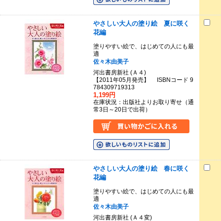
やさしい大人の塗り絵 夏に咲く
花編
塗りやすい絵で、はじめての人にも最
適
佐々木由美子
河出書房新社 (Ａ４)
【2011年05月発売】 ISBNコード 9
784309719313
1,199円
在庫状況：出版社よりお取り寄せ（通
常3日～20日で出荷）
やさしい大人の塗り絵 春に咲く
花編
塗りやすい絵で、はじめての人にも最
適
佐々木由美子
河出書房新社 (Ａ４変)