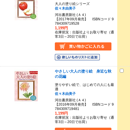
大人の塗り絵シリーズ
佐々木由美子
河出書房新社 (Ａ４)
【2017年09月発売】 ISBNコード 9
784309719528
1,199円
在庫状況：出版社よりお取り寄せ（通
常3日～20日で出荷）
やさしい大人の塗り絵 身近な秋
の花編
塗りやすい絵で、はじめての人にも最
適
佐々木由美子
河出書房新社 (Ａ４)
【2016年09月発売】 ISBNコード 9
784309719481
1,199円
在庫状況：出版社よりお取り寄せ（通
常3日～20日で出荷）