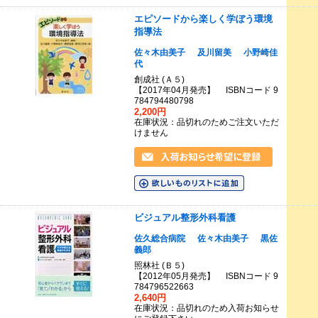
エピソードから楽しく学ぼう環境
指導法
佐々木由美子
及川留美
小野崎佳
代
創成社 (Ａ５)
【2017年04月発売】 ISBNコード 9
784794480798
2,200円
在庫状況：品切れのためご注文いただ
けません
ビジュアル整形外科看護
佐久総合病院
佐々木由美子
黒佐
義郎
照林社 (Ｂ５)
【2012年05月発売】 ISBNコード 9
784796522663
2,640円
在庫状況：品切れのため入荷お知らせ