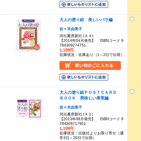
大人の塗り絵 美しいバラ編
佐々木由美子
河出書房新社 (Ａ４)
【2014年04月発売】 ISBNコード 9
784309274751
1,199円
在庫状況：在庫あり（1～2日で出荷）
大人の塗り絵ＰＯＳＴＣＡＲＤ
ＢＯＯＫ 美味しい果実編
佐々木由美子
河出書房新社 (Ａ５)
【2013年08月発売】 ISBNコード 9
784309717951
1,199円
在庫状況：出版社よりお取り寄せ（通
常3日～20日で出荷）