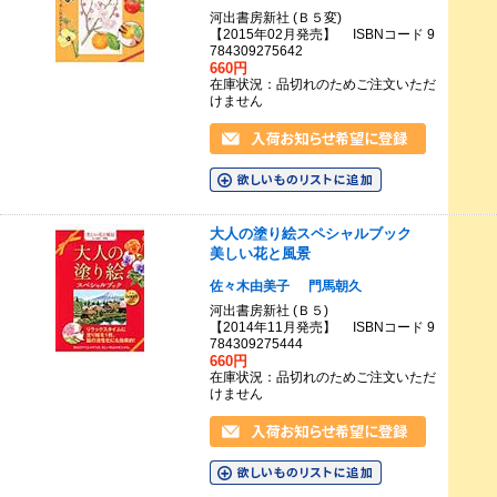
河出書房新社 (Ｂ５変)
【2015年02月発売】 ISBNコード 9
784309275642
660円
在庫状況：品切れのためご注文いただ
けません
大人の塗り絵スペシャルブック
美しい花と風景
佐々木由美子
門馬朝久
河出書房新社 (Ｂ５)
【2014年11月発売】 ISBNコード 9
784309275444
660円
在庫状況：品切れのためご注文いただ
けません