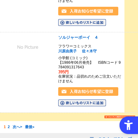
けません
ソルジャーボーイ ４
フラワーコミックス
川原由美子
佐々木守
小学館 (コミック)
【1986年06月発売】 ISBNコード 9
784091317643
395円
在庫状況：品切れのためご注文いただ
けません
1
2
次へ>
最後»