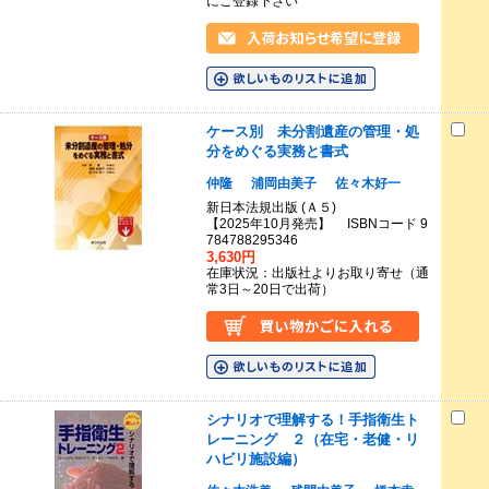
にご登録下さい
ケース別 未分割遺産の管理・処
分をめぐる実務と書式
仲隆
浦岡由美子
佐々木好一
新日本法規出版 (Ａ５)
【2025年10月発売】 ISBNコード 9
784788295346
3,630円
在庫状況：出版社よりお取り寄せ（通
常3日～20日で出荷）
シナリオで理解する！手指衛生ト
レーニング ２（在宅・老健・リ
ハビリ施設編）