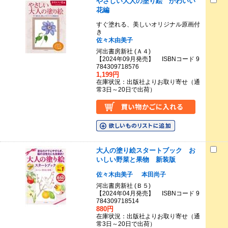
やさしい大人の塗り絵 かわいい
花編
すぐ塗れる、美しいオリジナル原画付
き
佐々木由美子
河出書房新社 (Ａ４)
【2024年09月発売】 ISBNコード 9
784309718576
1,199円
在庫状況：出版社よりお取り寄せ（通
常3日～20日で出荷）
大人の塗り絵スタートブック お
いしい野菜と果物 新装版
佐々木由美子
本田尚子
河出書房新社 (Ｂ５)
【2024年04月発売】 ISBNコード 9
784309718514
880円
在庫状況：出版社よりお取り寄せ（通
常3日～20日で出荷）