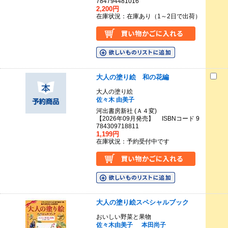
784794481016
2,200円
在庫状況：在庫あり（1～2日で出荷）
大人の塗り絵 和の花編
大人の塗り絵
佐々木 由美子
河出書房新社 (Ａ４変)
【2026年09月発売】 ISBNコード 9
784309718811
1,199円
在庫状況：予約受付中です
大人の塗り絵スペシャルブック
おいしい野菜と果物
佐々木由美子
本田尚子