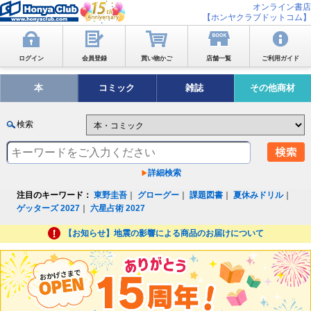
オンライン書店
【ホンヤクラブドットコム】
ログイン
会員登録
買い物かご
店舗一覧
ご利用ガイド
本
コミック
雑誌
その他商材
検索
詳細検索
注目のキーワード：
東野圭吾
｜
グローグー
｜
課題図書
｜
夏休みドリル
｜
ゲッターズ 2027
｜
六星占術 2027
【お知らせ】地震の影響による商品のお届けについて