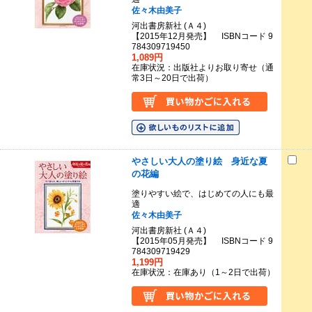
佐々木由美子
河出書房新社 (Ａ４)
【2015年12月発売】 ISBNコード 9
784309719450
1,089円
在庫状況：出版社よりお取り寄せ（通
常3日～20日で出荷）
やさしい大人の塗り絵 身近な夏
の花編
塗りやすい絵で、はじめての人にも最
適
佐々木由美子
河出書房新社 (Ａ４)
【2015年05月発売】 ISBNコード 9
784309719429
1,199円
在庫状況：在庫あり（1～2日で出荷）