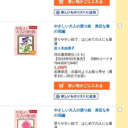
やさしい大人の塗り絵 身近な春
の花編
塗りやすい絵で、はじめての人にも最
適
佐々木由美子
河出書房新社 (Ａ４)
【2016年03月発売】 ISBNコード 9
784309719467
1,199円
在庫状況：出版社よりお取り寄せ（通
常3日～20日で出荷）
やさしい大人の塗り絵 身近な冬
の花編
塗りやすい絵で、はじめての人にも最
適