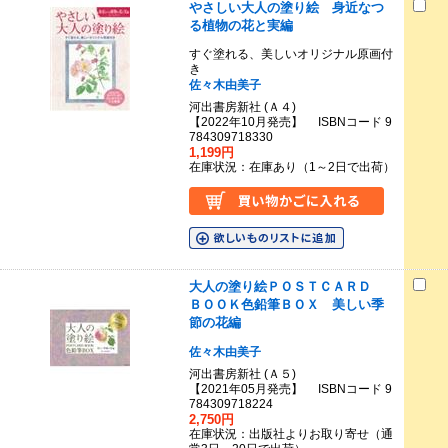
やさしい大人の塗り絵 身近なつ
る植物の花と実編
すぐ塗れる、美しいオリジナル原画付
き
佐々木由美子
河出書房新社 (Ａ４)
【2022年10月発売】 ISBNコード 9
784309718330
1,199円
在庫状況：在庫あり（1～2日で出荷）
大人の塗り絵ＰＯＳＴＣＡＲＤ
ＢＯＯＫ色鉛筆ＢＯＸ 美しい季
節の花編
佐々木由美子
河出書房新社 (Ａ５)
【2021年05月発売】 ISBNコード 9
784309718224
2,750円
在庫状況：出版社よりお取り寄せ（通