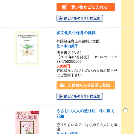
多文化共生保育の挑戦
外国籍保育士の役割と実践
佐々木由美子
明石書店 (Ａ５)
【2020年07月発売】 ISBNコード 9
784750350509
3,850円
在庫状況：品切れのため入荷お知らせ
にご登録下さい
やさしい大人の塗り絵 冬に咲く
花編
塗りやすい絵で、はじめての人にも最
適