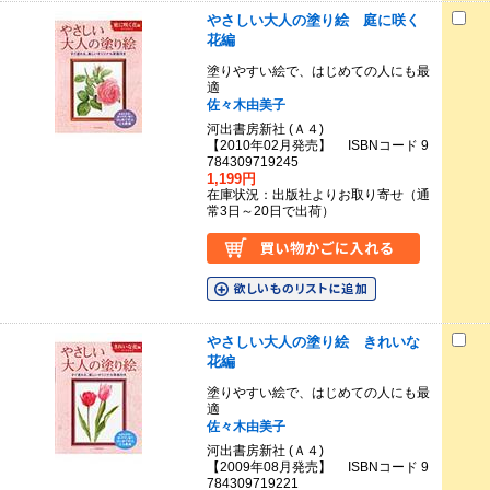
やさしい大人の塗り絵 庭に咲く
花編
塗りやすい絵で、はじめての人にも最
適
佐々木由美子
河出書房新社 (Ａ４)
【2010年02月発売】 ISBNコード 9
784309719245
1,199円
在庫状況：出版社よりお取り寄せ（通
常3日～20日で出荷）
やさしい大人の塗り絵 きれいな
花編
塗りやすい絵で、はじめての人にも最
適
佐々木由美子
河出書房新社 (Ａ４)
【2009年08月発売】 ISBNコード 9
784309719221