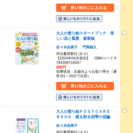
大人の塗り絵スタートブック 美
しい花と風景 新装版
佐々木由美子
門馬朝久
河出書房新社 (Ｂ５)
【2024年04月発売】 ISBNコード 9
784309718507
880円
在庫状況：出版社よりお取り寄せ（通
常3日～20日で出荷）
大人の塗り絵ＰＯＳＴＣＡＲＤ
ＢＯＯＫ 庭を彩る四季の花編
佐々木由美子
河出書房新社 (Ａ５)