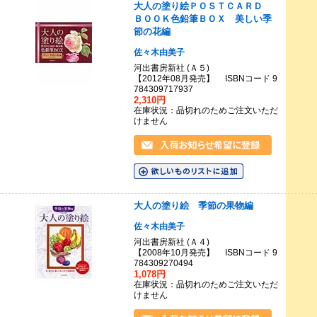
大人の塗り絵ＰＯＳＴＣＡＲＤ
ＢＯＯＫ色鉛筆ＢＯＸ 美しい季
節の花編
佐々木由美子
河出書房新社 (Ａ５)
【2012年08月発売】 ISBNコード 9
784309717937
2,310円
在庫状況：品切れのためご注文いただ
けません
大人の塗り絵 季節の果物編
佐々木由美子
河出書房新社 (Ａ４)
【2008年10月発売】 ISBNコード 9
784309270494
1,078円
在庫状況：品切れのためご注文いただ
けません