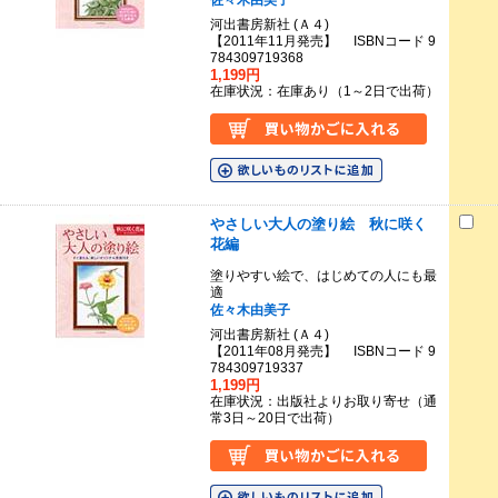
佐々木由美子
河出書房新社 (Ａ４)
【2011年11月発売】 ISBNコード 9
784309719368
1,199円
在庫状況：在庫あり（1～2日で出荷）
やさしい大人の塗り絵 秋に咲く
花編
塗りやすい絵で、はじめての人にも最
適
佐々木由美子
河出書房新社 (Ａ４)
【2011年08月発売】 ISBNコード 9
784309719337
1,199円
在庫状況：出版社よりお取り寄せ（通
常3日～20日で出荷）