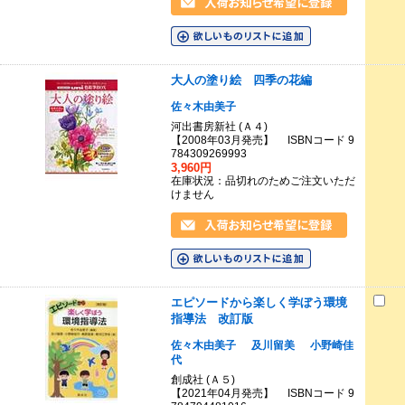
大人の塗り絵 四季の花編
佐々木由美子
河出書房新社 (Ａ４)
【2008年03月発売】 ISBNコード 9
784309269993
3,960円
在庫状況：品切れのためご注文いただ
けません
エピソードから楽しく学ぼう環境
指導法 改訂版
佐々木由美子
及川留美
小野崎佳
代
創成社 (Ａ５)
【2021年04月発売】 ISBNコード 9