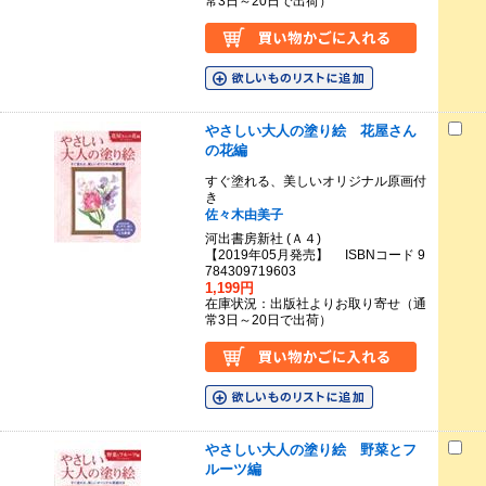
常3日～20日で出荷）
やさしい大人の塗り絵 花屋さん
の花編
すぐ塗れる、美しいオリジナル原画付
き
佐々木由美子
河出書房新社 (Ａ４)
【2019年05月発売】 ISBNコード 9
784309719603
1,199円
在庫状況：出版社よりお取り寄せ（通
常3日～20日で出荷）
やさしい大人の塗り絵 野菜とフ
ルーツ編