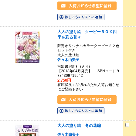
大人の塗り絵 クーピーＢＯＸ四
季を彩る花々
限定オリジナルカラークーピー２２色
セット付き
大人の塗り絵
佐々木由美子
河出書房新社 (Ａ４)
【2018年04月発売】 ISBNコード 9
784309719542
2,750円
在庫状況：品切れのため入荷お知らせ
にご登録下さい
大人の塗り絵 冬の花編
佐々木由美子