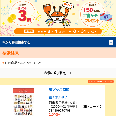
本から詳細検索する
検索結果
6
件の商品がみつかりました
表示の並び替え
猫グッズ図鑑
佐々木ルリ子
河出書房新社 (Ａ５)
【2009年01月発売】 ISBNコード 9
784309270708
1,540円