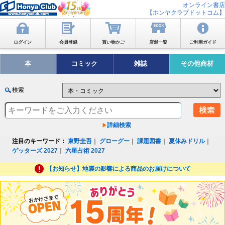
オンライン書店
【ホンヤクラブドットコム】
ログイン
会員登録
買い物かご
店舗一覧
ご利用ガイド
本
コミック
雑誌
その他商材
検索
詳細検索
注目のキーワード：
東野圭吾
｜
グローグー
｜
課題図書
｜
夏休みドリル
｜
ゲッターズ 2027
｜
六星占術 2027
【お知らせ】地震の影響による商品のお届けについて