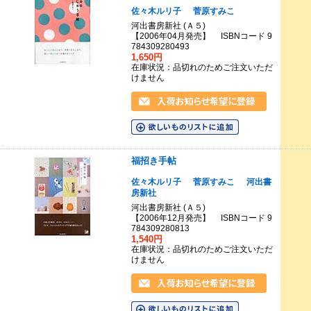
佐々木ルリ子
菅原すみこ
河出書房新社 (Ａ５)
【2006年04月発売】 ISBNコード 9
784309280493
1,650円
在庫状況：品切れのためご注文いただ
けません
福招き手帖
佐々木ルリ子
菅原すみこ
河出書
房新社
河出書房新社 (Ａ５)
【2006年12月発売】 ISBNコード 9
784309280813
1,540円
在庫状況：品切れのためご注文いただ
けません