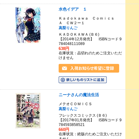
水色イデア １
Ｋａｄｏｋａｗａ Ｃｏｍｉｃｓ
Ａ ＣＷ２ー１
高梨りんご
ＫＡＤＯＫＡＷＡ (Ｂ６)
【2014年12月発売】 ISBNコード 9
784048111089
638円
在庫状況：品切れのためご注文いただ
けません
ニーナさんの魔法生活
メテオＣＯＭＩＣＳ
高梨りんご
フレックスコミックス (Ｂ６)
【2017年01月発売】 ISBNコード 9
784593858521
660円
在庫状況：絶版のためご注文いただけ
ません