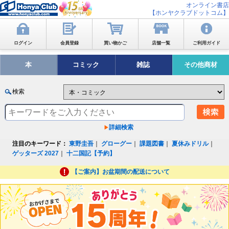
オンライン書店
【ホンヤクラブドットコム】
ログイン
会員登録
買い物かご
店舗一覧
ご利用ガイド
本
コミック
雑誌
その他商材
検索
詳細検索
注目のキーワード：
東野圭吾
｜
グローグー
｜
課題図書
｜
夏休みドリル
｜
ゲッターズ 2027
｜
十二国記【予約】
【ご案内】お盆期間の配送について