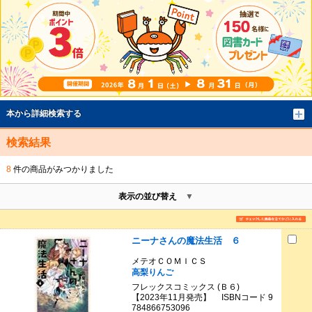
本から詳細検索する
検索結果
8
件の商品がみつかりました
表示の並び替え
ニーナさんの魔法生活 ６
メテオＣＯＭＩＣＳ
高梨りんご
フレックスコミックス (Ｂ６)
【2023年11月発売】 ISBNコード 9
784866753096