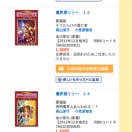
魔界屋リリー １２
愛蔵版
キズだらけの逃亡者
高山栄子
小笠原智史
金の星社 (新書)
【2011年12月発売】 ISBNコード 9
784323050621
1,320円
在庫状況：品切れのためご注文いただ
けません
魔界屋リリー １４
愛蔵版
透明魔界人あらわれる！？
高山栄子
小笠原智史
金の星社 (新書)
【2011年12月発売】 ISBNコード 9
784323050645
1,320円