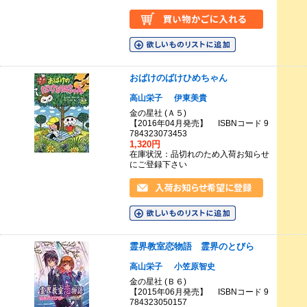
おばけのばけひめちゃん
高山栄子
伊東美貴
金の星社 (Ａ５)
【2016年04月発売】 ISBNコード 9
784323073453
1,320円
在庫状況：品切れのため入荷お知らせ
にご登録下さい
霊界教室恋物語 霊界のとびら
高山栄子
小笠原智史
金の星社 (Ｂ６)
【2015年06月発売】 ISBNコード 9
784323050157