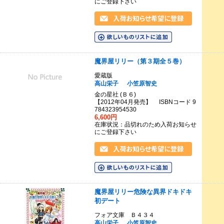
にご登録下さい
魔界屋リリー（第３期全５巻）
愛蔵版
高山栄子
小笠原智史
金の星社 (Ｂ６)
【2012年04月発売】 ISBNコード 9
784323954530
6,600円
在庫状況：品切れのため入荷お知らせ
にご登録下さい
魔界屋リリー危険な異界ドキドキ
初デート
フォア文庫 Ｂ４３４
高山栄子
小笠原智史