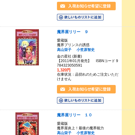
魔界屋リリー ９
愛蔵版
魔界プリンスの誘惑
高山栄子
小笠原智史
金の星社 (新書)
【2011年01月発売】 ISBNコード 9
784323050591
1,320円
在庫状況：品切れのためご注文いただ
けません
魔界屋リリー １０
愛蔵版
魔界屋炎上！最後の魔界能力
高山栄子
小笠原智史