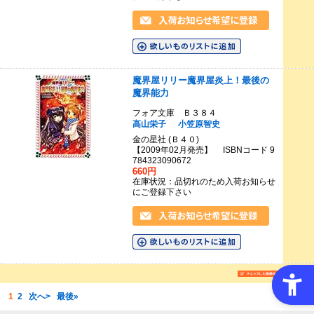
魔界屋リリー魔界屋炎上！最後の
魔界能力
フォア文庫 Ｂ３８４
高山栄子
小笠原智史
金の星社 (Ｂ４０)
【2009年02月発売】 ISBNコード 9
784323090672
660円
在庫状況：品切れのため入荷お知らせ
にご登録下さい
1
2
次へ>
最後»