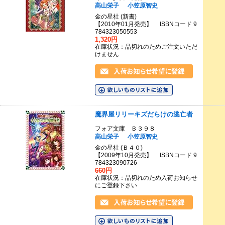
高山栄子
小笠原智史
金の星社 (新書)
【2010年01月発売】 ISBNコード 9
784323050553
1,320円
在庫状況：品切れのためご注文いただ
けません
魔界屋リリーキズだらけの逃亡者
フォア文庫 Ｂ３９８
高山栄子
小笠原智史
金の星社 (Ｂ４０)
【2009年10月発売】 ISBNコード 9
784323090726
660円
在庫状況：品切れのため入荷お知らせ
にご登録下さい