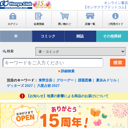
オンライン書店
【ホンヤクラブドットコム】
ログイン
会員登録
買い物かご
店舗一覧
ご利用ガイド
本
コミック
雑誌
その他商材
検索
詳細検索
注目のキーワード：
東野圭吾
｜
グローグー
｜
課題図書
｜
夏休みドリル
｜
ゲッターズ 2027
｜
六星占術 2027
【お知らせ】地震の影響による商品のお届けについて