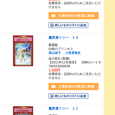
在庫状況：品切れのためご注文いただ
けません
魔界屋リリー １３
愛蔵版
白銀のプリンセス
高山栄子
小笠原智史
金の星社 (新書)
【2011年12月発売】 ISBNコード 9
784323050638
1,320円
在庫状況：品切れのためご注文いただ
けません
魔界屋リリー １１