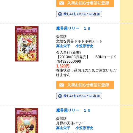
魔界屋リリー １９
愛蔵版
危険な異界ドキドキ初デート
高山栄子
小笠原智史
金の星社 (新書)
【2013年03月発売】 ISBNコード 9
784323050690
1,320円
在庫状況：品切れのためご注文いただ
けません
魔界屋リリー １６
愛蔵版
月界の天使パワー
高山栄子
小笠原智史