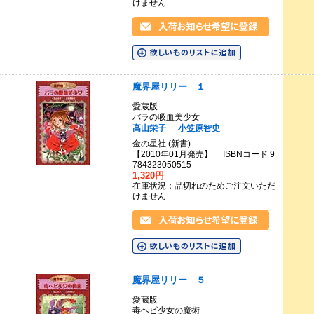
けません
魔界屋リリー １
愛蔵版
バラの吸血美少女
高山栄子
小笠原智史
金の星社 (新書)
【2010年01月発売】 ISBNコード 9
784323050515
1,320円
在庫状況：品切れのためご注文いただ
けません
魔界屋リリー ５
愛蔵版
毒ヘビ少女の魔術