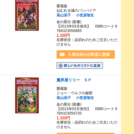
愛蔵版
ねむれる城のバンパイア
高山栄子
小笠原智史
金の星社 (新書)
【2013年03月発売】 ISBNコード 9
784323050683
1,320円
在庫状況：品切れのためご注文いただ
けません
魔界屋リリー ＳＰ
愛蔵版
ジョー・ウルフの秘密
高山栄子
小笠原智史
金の星社 (新書)
【2013年03月発売】 ISBNコード 9
784323050720
1,320円
在庫状況：品切れのためご注文いただ
けません