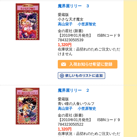
魔界屋リリー ３
愛蔵版
小さな天才魔女
高山栄子
小笠原智史
金の星社 (新書)
【2010年01月発売】 ISBNコード 9
784323050539
1,320円
在庫状況：品切れのためご注文いただ
けません
魔界屋リリー ２
愛蔵版
青い瞳の人食いウルフ
高山栄子
小笠原智史
金の星社 (新書)
【2010年01月発売】 ISBNコード 9
784323050522
1,320円
在庫状況：品切れのためご注文いただ