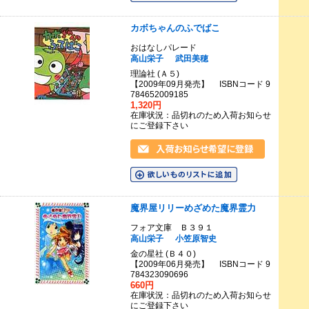
カボちゃんのふでばこ
おはなしパレード
高山栄子
武田美穂
理論社 (Ａ５)
【2009年09月発売】 ISBNコード 9
784652009185
1,320円
在庫状況：品切れのため入荷お知らせ
にご登録下さい
魔界屋リリーめざめた魔界霊力
フォア文庫 Ｂ３９１
高山栄子
小笠原智史
金の星社 (Ｂ４０)
【2009年06月発売】 ISBNコード 9
784323090696
660円
在庫状況：品切れのため入荷お知らせ
にご登録下さい