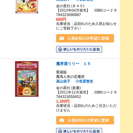
金の星社 (Ｂ４０)
【2012年04月発売】 ISBNコード 9
784323090887
660円
在庫状況：品切れのため入荷お知らせ
にご登録下さい
魔界屋リリー １５
愛蔵版
魔海人魚の恋魔術
高山栄子
小笠原智史
金の星社 (新書)
【2011年12月発売】 ISBNコード 9
784323050652
1,320円
在庫状況：品切れのためご注文いただ
けません