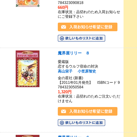
784323090818
660円
在庫状況：品切れのため入荷お知らせ
にご登録下さい
魔界屋リリー ８
愛蔵版
恋するウルフ宿命の対決
高山栄子
小笠原智史
金の星社 (新書)
【2011年01月発売】 ISBNコード 9
784323050584
1,320円
在庫状況：品切れのためご注文いただ
けません