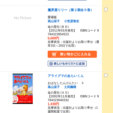
魔界屋リリー（第２期全５巻）
愛蔵版
高山栄子
小笠原智史
金の星社 (Ｂ６)
【2011年03月発売】 ISBNコード 9
784323954523
6,600円
在庫状況：出版社よりお取り寄せ（通
常3日～20日で出荷）
アライグマのあらいくん
おはなしたんけんたい ３
高山栄子
土田義晴
金の星社 (Ａ５)
【2002年11月発売】 ISBNコード 9
784323040332
1,430円
在庫状況：出版社よりお取り寄せ（1
週間程度で出荷）