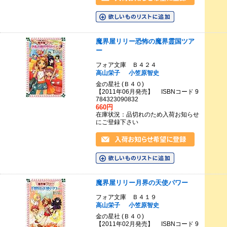
魔界屋リリー恐怖の魔界霊国ツア
ー
フォア文庫 Ｂ４２４
高山栄子
小笠原智史
金の星社 (Ｂ４０)
【2011年06月発売】 ISBNコード 9
784323090832
660円
在庫状況：品切れのため入荷お知らせ
にご登録下さい
魔界屋リリー月界の天使パワー
フォア文庫 Ｂ４１９
高山栄子
小笠原智史
金の星社 (Ｂ４０)
【2011年02月発売】 ISBNコード 9