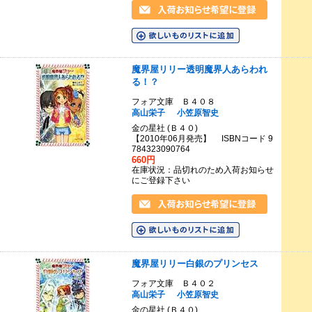
魔界屋リリー透明魔界人あらわれ
る！？
フォア文庫 Ｂ４０８
高山栄子
小笠原智史
金の星社 (Ｂ４０)
【2010年06月発売】 ISBNコード 9
784323090764
660円
在庫状況：品切れのため入荷お知らせ
にご登録下さい
魔界屋リリー白銀のプリンセス
フォア文庫 Ｂ４０２
高山栄子
小笠原智史
金の星社 (Ｂ４０)