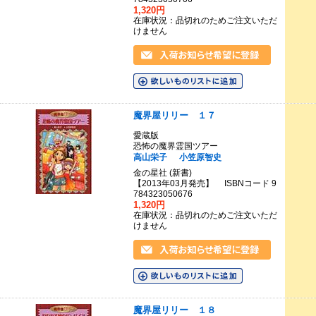
1,320円
在庫状況：品切れのためご注文いただ
けません
魔界屋リリー １７
愛蔵版
恐怖の魔界霊国ツアー
高山栄子
小笠原智史
金の星社 (新書)
【2013年03月発売】 ISBNコード 9
784323050676
1,320円
在庫状況：品切れのためご注文いただ
けません
魔界屋リリー １８