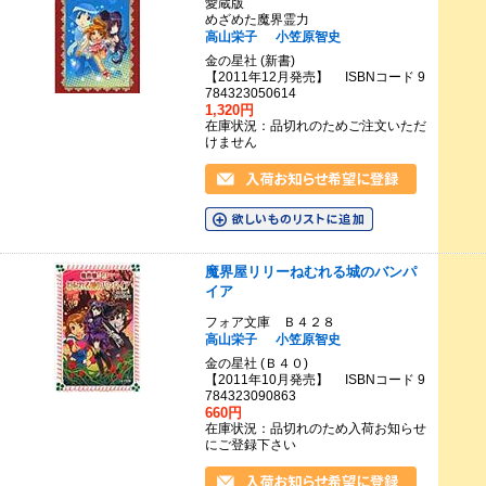
愛蔵版
めざめた魔界霊力
高山栄子
小笠原智史
金の星社 (新書)
【2011年12月発売】 ISBNコード 9
784323050614
1,320円
在庫状況：品切れのためご注文いただ
けません
魔界屋リリーねむれる城のバンパ
イア
フォア文庫 Ｂ４２８
高山栄子
小笠原智史
金の星社 (Ｂ４０)
【2011年10月発売】 ISBNコード 9
784323090863
660円
在庫状況：品切れのため入荷お知らせ
にご登録下さい