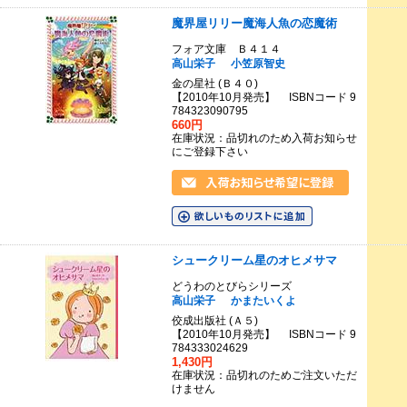
魔界屋リリー魔海人魚の恋魔術
フォア文庫 Ｂ４１４
高山栄子
小笠原智史
金の星社 (Ｂ４０)
【2010年10月発売】 ISBNコード 9
784323090795
660円
在庫状況：品切れのため入荷お知らせ
にご登録下さい
シュークリーム星のオヒメサマ
どうわのとびらシリーズ
高山栄子
かまたいくよ
佼成出版社 (Ａ５)
【2010年10月発売】 ISBNコード 9
784333024629
1,430円
在庫状況：品切れのためご注文いただ
けません