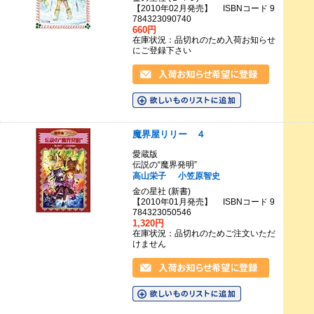
【2010年02月発売】 ISBNコード 9
784323090740
660円
在庫状況：品切れのため入荷お知らせ
にご登録下さい
魔界屋リリー ４
愛蔵版
伝説の“魔界発明”
高山栄子
小笠原智史
金の星社 (新書)
【2010年01月発売】 ISBNコード 9
784323050546
1,320円
在庫状況：品切れのためご注文いただ
けません