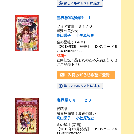
霊界教室恋物語 １
フォア文庫 Ｂ４７０
黒髪の美少女
高山栄子
小笠原智史
金の星社 (Ｂ４０)
【2013年09月発売】 ISBNコード 9
784323090955
660円
在庫状況：品切れのため入荷お知らせ
にご登録下さい
魔界屋リリー ２０
愛蔵版
魔界屋崩壊！最後の戦い
高山栄子
小笠原智史
金の星社 (新書)
【2013年03月発売】 ISBNコード 9
784323050706