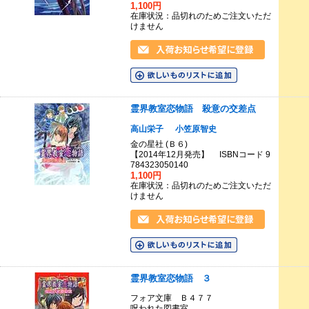
1,100円
在庫状況：品切れのためご注文いただ
けません
霊界教室恋物語 殺意の交差点
高山栄子
小笠原智史
金の星社 (Ｂ６)
【2014年12月発売】 ISBNコード 9
784323050140
1,100円
在庫状況：品切れのためご注文いただ
けません
霊界教室恋物語 ３
フォア文庫 Ｂ４７７
呪われた図書室