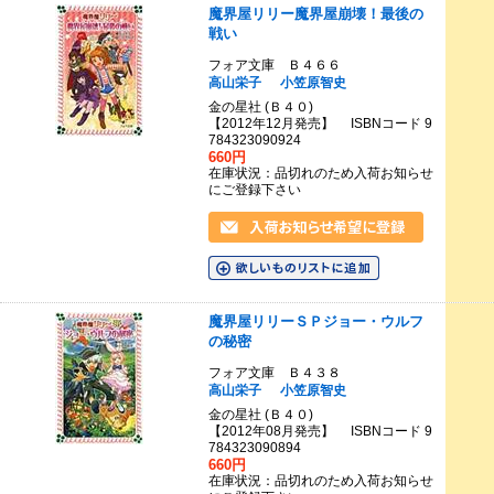
魔界屋リリー魔界屋崩壊！最後の
戦い
フォア文庫 Ｂ４６６
高山栄子
小笠原智史
金の星社 (Ｂ４０)
【2012年12月発売】 ISBNコード 9
784323090924
660円
在庫状況：品切れのため入荷お知らせ
にご登録下さい
魔界屋リリーＳＰジョー・ウルフ
の秘密
フォア文庫 Ｂ４３８
高山栄子
小笠原智史
金の星社 (Ｂ４０)
【2012年08月発売】 ISBNコード 9
784323090894
660円
在庫状況：品切れのため入荷お知らせ