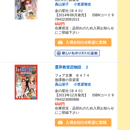
高山栄子
小笠原智史
金の星社 (Ｂ４０)
【2014年06月発売】 ISBNコード 9
784323091013
660円
在庫状況：品切れのため入荷お知らせ
にご登録下さい
霊界教室恋物語 ２
フォア文庫 Ｂ４７４
放課後の音楽室
高山栄子
小笠原智史
金の星社 (Ｂ４０)
【2013年12月発売】 ISBNコード 9
784323090986
660円
在庫状況：品切れのため入荷お知らせ
にご登録下さい