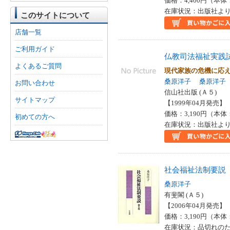
価格：4,400円（本体
在庫状況：出版社より
このサイトについて
店舗一覧
ご利用ガイド
仏教司法福祉実践
よくあるご質問
現代家族の危機に応
桑原洋子
桑原洋子
お問い合わせ
信山社出版 (Ａ５)
サイトマップ
【1999年04月発売】 I
価格：3,190円（本体
初めての方へ
在庫状況：出版社より
社会福祉法制要説
桑原洋子
有斐閣 (Ａ５)
【2006年04月発売】 I
価格：3,190円（本体
在庫状況：品切れの