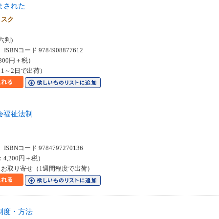
まされた
リスク
六判)
SBNコード 9784908877612
800円＋税）
1～2日で出荷）
会福祉法制
SBNコード 9784797270136
：4,200円＋税）
お取り寄せ（1週間程度で出荷）
制度・方法