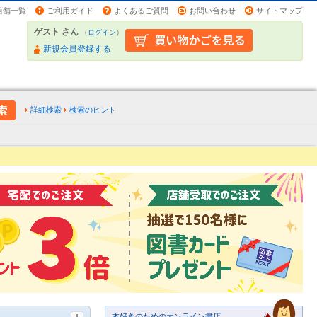
店舗一覧
ご利用ガイド
よくあるご質問
お問い合わせ
サイトマップ
ゲスト さん
（
ログイン
）
新規会員登録する
詳細検索
検索のヒント
本好きのためのオンライン書店