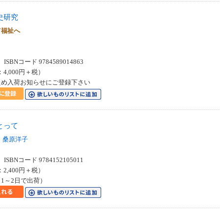
史研究
て福祉へ
SBNコード 9784589014863
：4,000円＋税）
ため入荷お知らせにご登録下さい
とって
桑原洋子
SBNコード 9784152105011
：2,400円＋税）
1～2日で出荷）