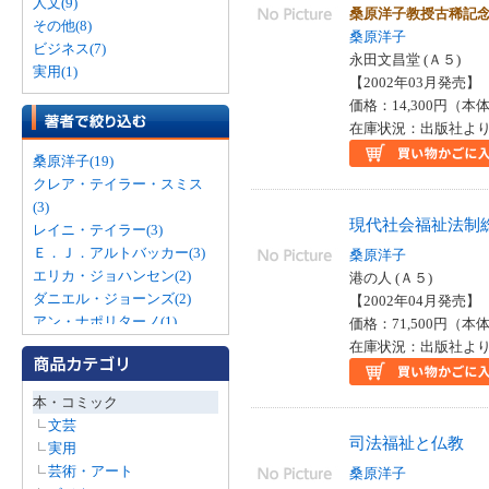
人文(9)
桑原洋子教授古稀記
その他(8)
桑原洋子
ビジネス(7)
永田文昌堂 (Ａ５)
実用(1)
【2002年03月発売】 I
価格：14,300円（本体
在庫状況：出版社より
桑原洋子(19)
クレア・テイラー・スミス
(3)
現代社会福祉法制
レイニ・テイラー(3)
Ｅ．Ｊ．アルトバッカー(3)
桑原洋子
エリカ・ジョハンセン(2)
港の人 (Ａ５)
ダニエル・ジョーンズ(2)
【2002年04月発売】 I
アン・ナポリターノ(1)
価格：71,500円（本体
クライヴ・ギフォード(1)
在庫状況：出版社より
シェリー・リード(1)
シャーロット・ギラン(1)
本・コミック
シーグリッド・ヌーネス(1)
文芸
ジェームズ・ドイル(1)
司法福祉と仏教
実用
ジャネット・ケイ(1)
芸術・アート
桑原洋子
チャールズ・Ｊ．シールズ