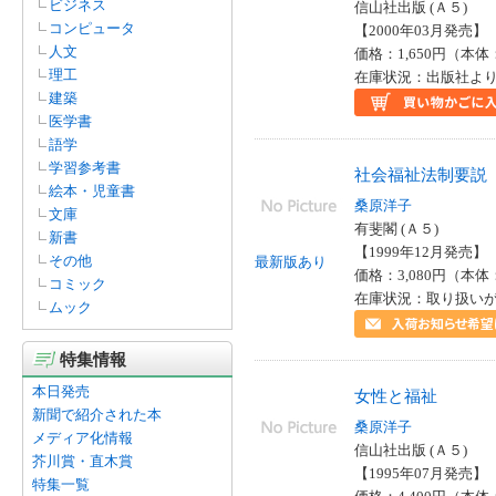
ビジネス
信山社出版 (Ａ５)
(1)
コンピュータ
【2000年03月発売】 I
ドナ・ジョー・ナポリ(1)
人文
価格：1,650円（本体
マックス・ポーター(1)
理工
在庫状況：出版社より
中久郎(1)
建築
佐藤進（社会法学）(1)
医学書
秋山洋子(1)
語学
荒木誠之(1)
学習参考書
社会福祉法制要説
高田敏(1)
絵本・児童書
ＤＫ社(1)
桑原洋子
文庫
Ｗ．Ｅ．カヴェナー(1)
有斐閣 (Ａ５)
新書
【1999年12月発売】 I
その他
最新版あり
価格：3,080円（本体
コミック
在庫状況：取り扱い
ムック
特集情報
本日発売
女性と福祉
新聞で紹介された本
桑原洋子
メディア化情報
信山社出版 (Ａ５)
芥川賞・直木賞
【1995年07月発売】 I
特集一覧