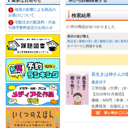
重要なお知らせ
本から詳細検索する
地震の影響による商品の
お届けについて
検索結果
宅配注文の配送料・代金
49
件の商品がみつかりました
引換手数料改定のお知らせ
表示の並び替え
商品名
価格の安い順
価格の高い順
発売
キーワードに関連する順
長生きは神さんの
桑原洋子
三学出版（大津） (Ｂ
【2026年01月発売】 I
価格：880円（本体：
在庫状況：出版社より