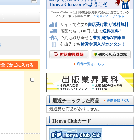
Honya Club.comへようこそ
Honya Club.comは日本出版販売株式会社が運営している
インターネット書店です。
ご利用ガイドはこちら
サイトで注文&
書店受け取り送料無料
宅配なら3,000円以上で
送料無料！
予約も取り寄せも
業界屈指の在庫量
外出先でも
検索や購入がカンタン！
順
店舗一覧はこちら
最近チェックした商品
履歴を残さない
最近見た商品がありません。
Honya Clubカード