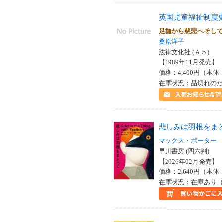
英国児童福祉制度
足枷から慈悲へそし
桑原洋子
法律文化社 (Ａ５)
【1989年11月発売】 I
価格：4,400円（本体
在庫状況：品切れの
悲しみは羽根をま
マックス・ポーター
早川書房 (四六判)
【2026年02月発売】 I
価格：2,640円（本体
在庫状況：在庫あり（