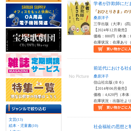
学者が詐欺師にだ
「おひとりさま」の
桑原洋子
三学出版（大津） (四
【2024年12月発売】 I
価格：880円（本体：
在庫状況：在庫あり（
前近代における社
桑原洋子
信山社出版 (Ｂ６)
【2014年06月発売】 I
価格：4,620円（本体
在庫状況：出版社より
文芸(13)
絵本・児童書(10)
社会福祉の思想と