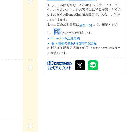
Honya Clubはお得な「本のポイントサービス」で
す。ご入会いただいたお客様には特典が盛りだくさ
ん！お近くのHonyaClub加盟書店でご入会、ご利用
いただけます。
Honya Club加盟書店は
にてご確認くださ
店舗一覧
い。
のマークが目印です。
HonyaClub会員規約
個人情報の取扱いに関する規程
※上記は加盟書店店頭で使用できるHonyaClubカー
ドの規約です。