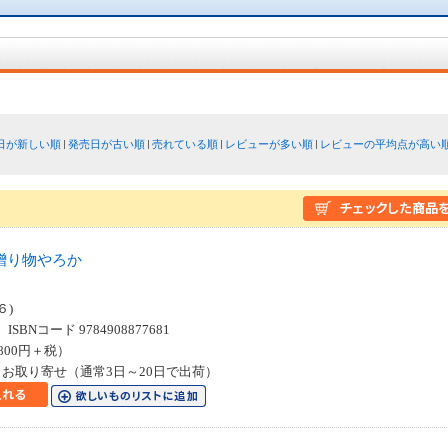
日が新しい順
発売日が古い順
売れている順
レビューが多い順
レビューの平均点が高い
贈り物やろか
６)
SBNコード 9784908877681
800円＋税）
お取り寄せ（通常3日～20日で出荷）