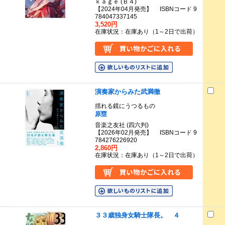
ｋａｇｅ (Ｂ４)
【2024年04月発売】 ISBNコード 9
784047337145
3,520円
在庫状況：在庫あり（1～2日で出荷）
演奏家からみた武満徹
揺れる鏡にうつるもの
原塁
音楽之友社 (四六判)
【2026年02月発売】 ISBNコード 9
784276226920
2,860円
在庫状況：在庫あり（1～2日で出荷）
３３歳独身女騎士隊長。 ４