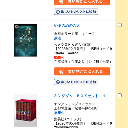
やまのめの六人
角川ホラー文庫 は４ー２
原浩
ＫＡＤＯＫＡＷＡ (文庫)
【2023年12月発売】 ISBNコード 9
784041144022
858円
在庫状況：在庫あり（1～2日で出荷）
キングダム ＢＯＸセット １
ヤングジャンプコミックス
王都奪還編・蛇甘平原の戦い
原泰久
集英社 (コミック)
【2026年05月発売】 ISBNコード 9
784088942230