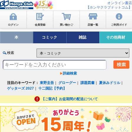
オンライン書店
【ホンヤクラブドットコム】
ログイン
会員登録
買い物かご
店舗一覧
ご利用ガイド
本
コミック
雑誌
その他商材
検索
詳細検索
注目のキーワード：
東野圭吾
｜
グローグー
｜
課題図書
｜
夏休みドリル
｜
ゲッターズ 2027
｜
十二国記【予約】
【ご案内】お盆期間の配送について