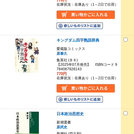
770円
在庫状況：在庫あり（1～2日で出荷）
キングダム四字熟語辞典
愛蔵版コミックス
原泰久
集英社 (Ｂ６)
【2025年07月発売】 ISBNコード 9
784087928143
770円
在庫状況：在庫あり（1～2日で出荷）
日本政治思想史
新潮選書
原武史
新潮社 (四六判)