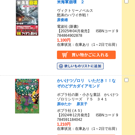
米海軍崩壊 ２
ヴィクトリーノベルス
怒涛のハワイ作戦！
原俊雄
電波社 (新書)
【2025年04月発売】 ISBNコード 9
784864902878
1,100円
在庫状況：在庫あり（1～2日で出荷）
かいけつゾロリ いただき！！な
ぞのどデカダイアモンド
ポプラ社の新・小さな童話 かいけつ
ゾロリシリーズ ７５ ３４１
原ゆたか
原京子
ポプラ社 (Ａ５)
【2024年12月発売】 ISBNコード 9
784591184042
1,210円
在庫状況：在庫あり（1～2日で出荷）