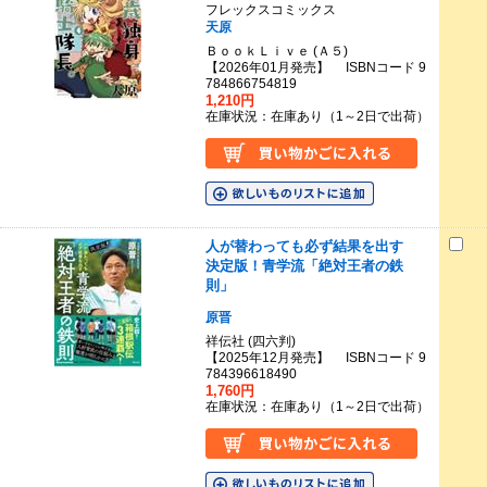
フレックスコミックス
天原
ＢｏｏｋＬｉｖｅ (Ａ５)
【2026年01月発売】 ISBNコード 9
784866754819
1,210円
在庫状況：在庫あり（1～2日で出荷）
人が替わっても必ず結果を出す
決定版！青学流「絶対王者の鉄
則」
原晋
祥伝社 (四六判)
【2025年12月発売】 ISBNコード 9
784396618490
1,760円
在庫状況：在庫あり（1～2日で出荷）