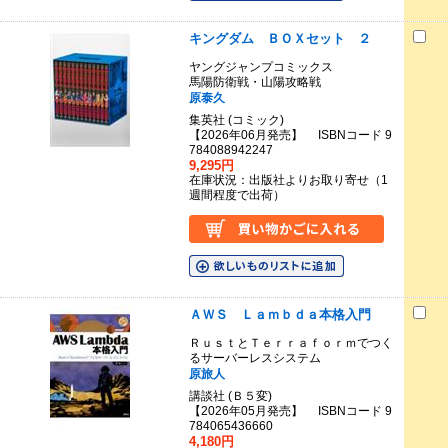
キングダム ＢＯＸセット ２
ヤングジャンプコミックス
馬陽防衛戦・山陽攻略戦
原泰久
集英社 (コミック)
【2026年06月発売】 ISBNコード 9
784088942247
9,295円
在庫状況：出版社よりお取り寄せ（1
週間程度で出荷）
ＡＷＳ Ｌａｍｂｄａ本格入門
ＲｕｓｔとＴｅｒｒａｆｏｒｍでつく
るサーバーレスシステム
原旅人
講談社 (Ｂ５変)
【2026年05月発売】 ISBNコード 9
784065436660
4,180円