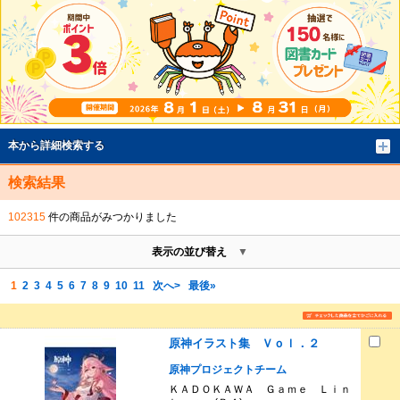
本から詳細検索する
検索結果
102315
件の商品がみつかりました
表示の並び替え
1
2
3
4
5
6
7
8
9
10
11
次へ>
最後»
原神イラスト集 Ｖｏｌ．２
原神プロジェクトチーム
ＫＡＤＯＫＡＷＡ Ｇａｍｅ Ｌｉｎ