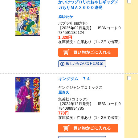
かいけつゾロリのおやじギャグメ
ガもりＭＡＸ６００連発
原ゆたか
ポプラ社 (四六判)
【2025年02月発売】 ISBNコード 9
784591185124
1,320円
在庫状況：在庫あり（1～2日で出荷）
キングダム ７４
ヤングジャンプコミックス
原泰久
集英社 (コミック)
【2024年12月発売】 ISBNコード 9
784088934785
770円
在庫状況：在庫あり（1～2日で出荷）