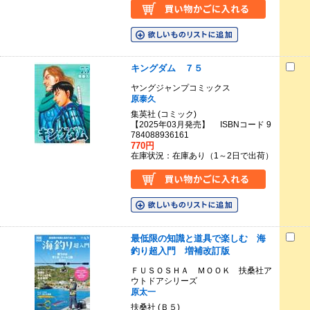
キングダム ７５
ヤングジャンプコミックス
原泰久
集英社 (コミック)
【2025年03月発売】 ISBNコード 9
784088936161
770円
在庫状況：在庫あり（1～2日で出荷）
最低限の知識と道具で楽しむ 海
釣り超入門 増補改訂版
ＦＵＳＯＳＨＡ ＭＯＯＫ 扶桑社ア
ウトドアシリーズ
原太一
扶桑社 (Ｂ５)