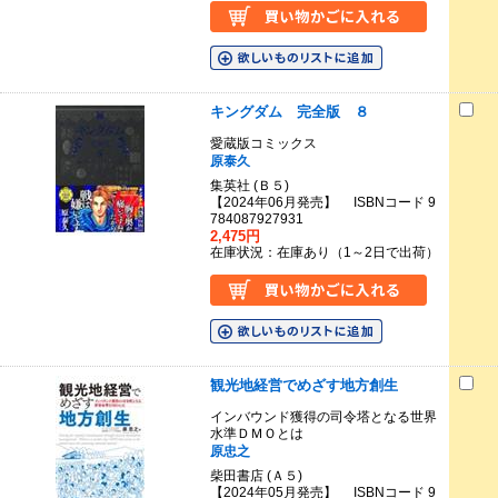
キングダム 完全版 ８
愛蔵版コミックス
原泰久
集英社 (Ｂ５)
【2024年06月発売】 ISBNコード 9
784087927931
2,475円
在庫状況：在庫あり（1～2日で出荷）
観光地経営でめざす地方創生
インバウンド獲得の司令塔となる世界
水準ＤＭＯとは
原忠之
柴田書店 (Ａ５)
【2024年05月発売】 ISBNコード 9