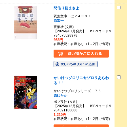
間借り鮨まさよ
双葉文庫 は２４ー０７
原宏一
双葉社 (文庫)
【2026年01月発売】 ISBNコード 9
784575528978
935円
在庫状況：在庫あり（1～2日で出荷）
かいけつゾロリニセゾロリあらわ
る！！
かいけつゾロリシリーズ ７６
原ゆたか
ポプラ社 (Ａ５)
【2025年12月発売】 ISBNコード 9
784591188088
1,210円
在庫状況：在庫あり（1～2日で出荷）