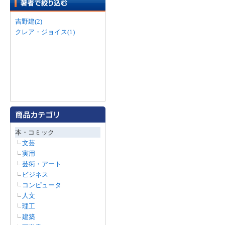
吉野建(2)
クレア・ジョイス(1)
本・コミック
文芸
実用
芸術・アート
ビジネス
コンピュータ
人文
理工
建築