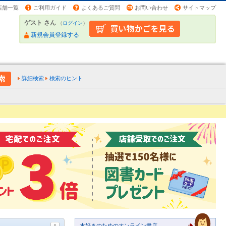
店舗一覧
ご利用ガイド
よくあるご質問
お問い合わせ
サイトマップ
ゲスト さん
（
ログイン
）
新規会員登録する
詳細検索
検索のヒント
本好きのためのオンライン書店