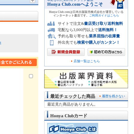
Honya Club.comへようこそ
Honya Club.comは日本出版販売株式会社が運営している
インターネット書店です。
ご利用ガイドはこちら
サイトで注文&
書店受け取り送料無料
宅配なら3,000円以上で
送料無料！
予約も取り寄せも
業界屈指の在庫量
外出先でも
検索や購入がカンタン！
順
店舗一覧はこちら
最近チェックした商品
履歴を残さない
最近見た商品がありません。
Honya Clubカード