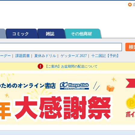
画（コミック）など在庫も充実
コミック
雑誌
その他商材
ーグー
｜
課題図書
｜
夏休みドリル
｜
ゲッターズ 2027
｜
十二国記【予約】
【ご案内】お盆期間の配送について