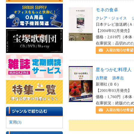
モネの食卓
クレア・ジョイス
日本テレビ放送網 (Ａ
【2004年02月発売】 I
価格：2,619円（本体
在庫状況：品切れの
星をつかむ料理人
吉野建
源孝志
新潮社 (Ｂ６)
【2001年03月発売】 I
価格：1,760円（本体
在庫状況：絶版のた
実用(3)