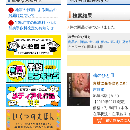
重要なお知らせ
本から詳細検索する
地震の影響による商品の
お届けについて
検索結果
宅配注文の配送料・代金
3
件の商品がみつかりました
引換手数料改定のお知らせ
表示の並び替え
商品名
価格の安い順
価格の高い順
発売
キーワードに関連する順
魂のひと皿
素材に命を吹きこむ
吉野建
旭屋出版 (Ａ４)
【2019年02月発売】 I
価格：7,150円（本体
在庫状況：在庫あり（