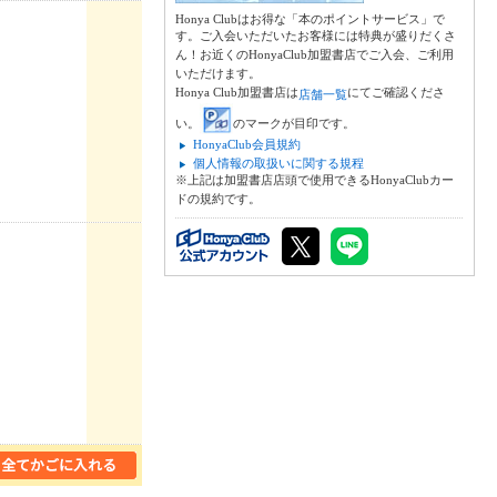
Honya Clubはお得な「本のポイントサービス」で
す。ご入会いただいたお客様には特典が盛りだくさ
ん！お近くのHonyaClub加盟書店でご入会、ご利用
いただけます。
Honya Club加盟書店は
にてご確認くださ
店舗一覧
い。
のマークが目印です。
HonyaClub会員規約
個人情報の取扱いに関する規程
※上記は加盟書店店頭で使用できるHonyaClubカー
ドの規約です。